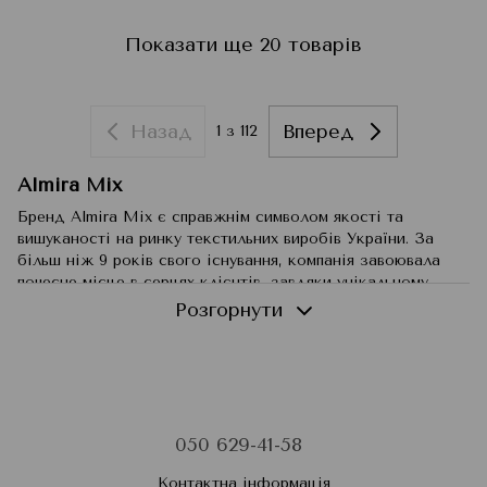
Показати ще 20 товарів
Назад
Вперед
1
з 112
Almira Mix
Бренд Аlmira Mix є справжнім символом якості та
вишуканості на ринку текстильних виробів України. За
більш ніж 9 років свого існування, компанія завоювала
почесне місце в серцях клієнтів, завдяки унікальному
поєднанню якості вищого класу та інновацій.
Розгорнути
Які категорії продукції представлені в
асортименті Almira Mix і які особливості їх
характеризують?
Постільна білизна Преміум класу:
Їхні вироби
виготовляються виключно з натуральних тканин, і
050 629-41-58
доступні в різних типах і розмірах. Великий вибір
кольорової гами задовольнить будь-який смак. За
Контактна інформація