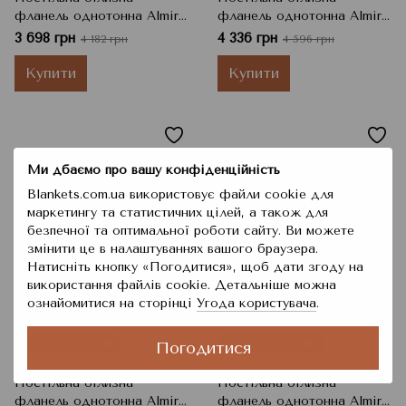
фланель однотонна Almira
фланель однотонна Almira
Mix Преміум, Шампань,
Mix Преміум, Шампань,
3 698 грн
4 336 грн
4 182 грн
4 596 грн
Євро, 200x220 см, 220x240
Євро Максі, 220x240 см,
см, 50x70 см
230x250 см, 50x70 см
Купити
Купити
Ми дбаємо про вашу конфіденційність
Blankets.com.ua використовує файли cookie для
маркетингу та статистичних цілей, а також для
безпечної та оптимальної роботи сайту. Ви можете
змінити це в налаштуваннях вашого браузера.
Натисніть кнопку «Погодитися», щоб дати згоду на
використання файлів cookie. Детальніше можна
−6%
−11%
ознайомитися на сторінці
Угода користувача
.
6
6
⚡ 🚚
⚡ 🚚
Безкоштовна 🚚
Безкоштовна 🚚
Погодитися
Постільна білизна
Постільна білизна
фланель однотонна Almira
фланель однотонна Almira