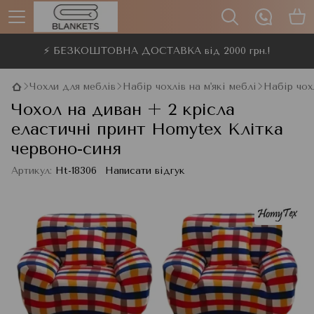
⚡ БЕЗКОШТОВНА ДОСТАВКА від 2000 грн.!
Чохли для меблів
Набір чохлів на м'які меблі
Набір чох
Чохол на диван + 2 крісла
еластичні принт Homytex Клітка
червоно-синя
Артикул:
Ht-18306
Написати відгук