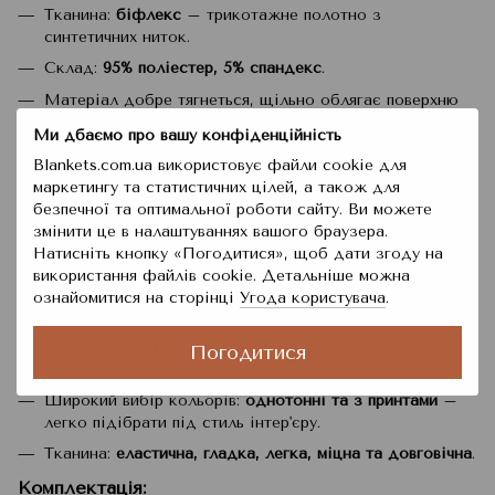
Тканина:
біфлекс
– трикотажне полотно з
синтетичних ниток.
Склад:
95% поліестер, 5% спандекс
.
Матеріал добре тягнеться, щільно облягає поверхню
меблів.
Ми дбаємо про вашу конфіденційність
Захищає меблі від
пилу, плям, пошкоджень
та
Blankets.com.ua використовує файли cookie для
зношення.
маркетингу та статистичних цілей, а також для
Легко встановлюється –
у комплекті палички-
безпечної та оптимальної роботи сайту. Ви можете
фіксатори
для заправки тканини у щілини між
змінити це в налаштуваннях вашого браузера.
подушками і спинкою.
Натисніть кнопку «Погодитися», щоб дати згоду на
використання файлів cookie. Детальніше можна
Гумка по периметру
забезпечує надійну фіксацію.
ознайомитися на сторінці
Угода користувача
.
Переваги:
Ідеальне рішення для оновлення старих меблів без
Погодитися
покупки нових.
Широкий вибір кольорів:
однотонні та з принтами
–
легко підібрати під стиль інтер'єру.
Тканина:
еластична, гладка, легка, міцна та довговічна
.
Комплектація: