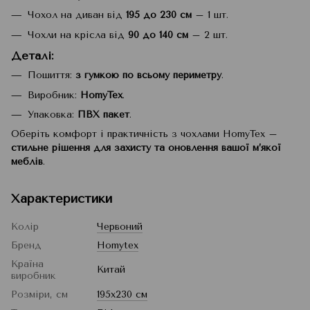
Чохол на диван від
195 до 230 см
– 1 шт.
Чохли на крісла від
90 до 140 см
– 2 шт.
Деталі:
Пошиття:
з гумкою по всьому периметру
.
Виробник:
HomyTex
.
Упаковка:
ПВХ пакет
.
Оберіть комфорт і практичність з чохлами HomyTex –
стильне рішення для захисту та оновлення вашої м’якої
меблів
.
Характеристики
Колір
Червоний
Бренд
Homytex
Країна
Китай
виробник
Розміри, см
195x230 см