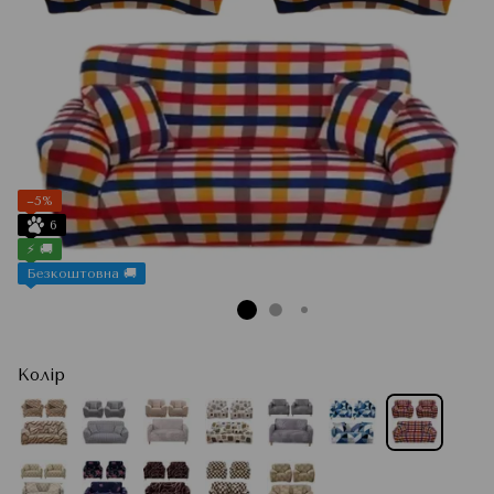
−5%
6
⚡ 🚚
Безкоштовна 🚚
Колір