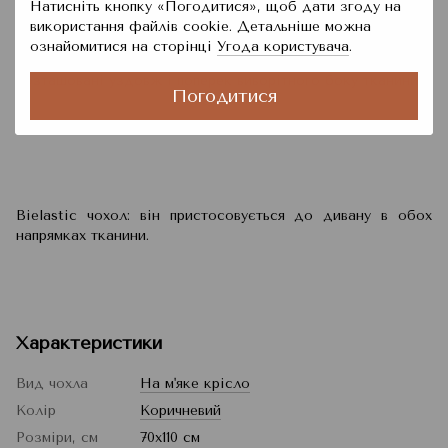
Натисніть кнопку «Погодитися», щоб дати згоду на
використання файлів cookie. Детальніше можна
ознайомитися на сторінці
Угода користувача
.
Переваги тканини чохла в тому, що еластичні нитки
розташовані уздовж і поперек виворітного боку тканини.
Погодитися
Bielastic чохол: він пристосовується до дивану в обох
напрямках тканини.
Характеристики
Вид чохла
На м'яке крісло
Колір
Коричневий
Розміри, см
70x110 см