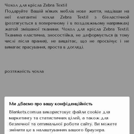
Чохол для крісла Zebra Textil
Подаруйте Вашій м'яких меблів нове життя, надівши на
неї елегантні чохли Zebra Textil з біеластічной
(розтягується в поперечному і в поздовжньому напрямках)
жатой змішаної тканини. Чохол для крісла Zebra Textil.
Тканина еластична, зносостійка, не деформується (в тому
числі після прання), не вицвітає, що не просвічує і не
вимагає прасування, проста в догляді.
розтяжність чохла
Ми дбаємо про вашу конфіденційність
від 70 см до 110 см (по глибині від 45 см до 77 см).
Blankets.com.ua використовує файли cookie для
маркетингу та статистичних цілей, а також для
безпечної та оптимальної роботи сайту. Ви можете
змінити це в налаштуваннях вашого браузера.