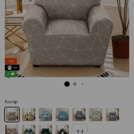
−5%
10
⚡ 🚚
Колір
+4