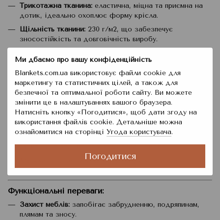
Трикотажна тканина:
еластична, міцна та приємна на
дотик, ідеально охоплює форму крісла.
Щільність тканини:
230 г/м2, що забезпечує
зносостійкість та довговічність виробу.
2. Зручна посадка:
Ми дбаємо про вашу конфіденційність
Еластичні краї:
чохол на крісло
легко одягається і
Blankets.com.ua використовує файли cookie для
надійно фіксується, забезпечуючи щільне прилягання.
маркетингу та статистичних цілей, а також для
Універсальний розмір:
підходить для крісел шириною
безпечної та оптимальної роботи сайту. Ви можете
від 90 до 140 см, що робить його універсальним для
змінити це в налаштуваннях вашого браузера.
більшості моделей меблів.
Натисніть кнопку «Погодитися», щоб дати згоду на
використання файлів cookie. Детальніше можна
3. Привабливий дизайн:
ознайомитися на сторінці
Угода користувача
.
Модний абстрактний принт у сучасному стилі
гармонійно впишеться у будь-який інтер'єр.
Погодитися
Можливість змінити колірну гаму кімнати або
приховати дефекти зношених меблів.
Функціональні переваги:
Захист меблів:
запобігає забрудненню, подряпинам,
плямам та зносу.