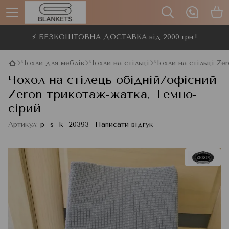
⚡ БЕЗКОШТОВНА ДОСТАВКА від 2000 грн.!
Чохли для меблів
Чохли на стільці
Чохли на стільці Ze
Чохол на стілець обідній/офісний
Zeron трикотаж-жатка, Темно-
сірий
Артикул:
p_s_k_20393
Написати відгук