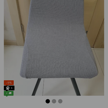
−9%
6
⚡ 🚚