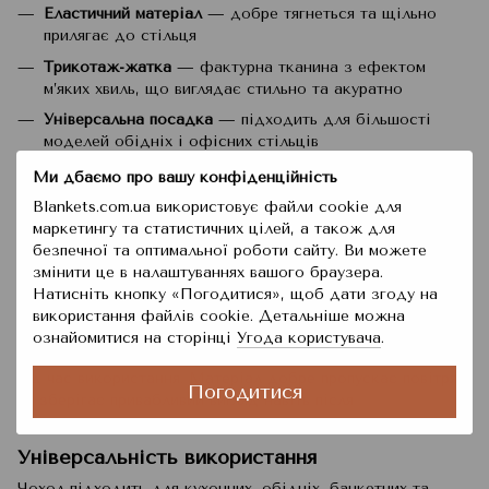
Еластичний матеріал
— добре тягнеться та щільно
прилягає до стільця
Трикотаж-жатка
— фактурна тканина з ефектом
м’яких хвиль, що виглядає стильно та акуратно
Універсальна посадка
— підходить для більшості
моделей обідніх і офісних стільців
Захист меблів
— оберігає оббивку від забруднень,
Ми дбаємо про вашу конфіденційність
потертостей і пошкоджень
Blankets.com.ua використовує файли cookie для
Простий догляд
— легко знімається та переться
маркетингу та статистичних цілей, а також для
безпечної та оптимальної роботи сайту. Ви можете
Матеріал та комфорт
змінити це в налаштуваннях вашого браузера.
Тканина трикотаж-жатка відрізняється м’якістю,
Натисніть кнопку «Погодитися», щоб дати згоду на
зносостійкістю та приємною текстурою. Завдяки
використання файлів cookie. Детальніше можна
еластичним властивостям чохол рівномірно розподіляється
ознайомитися на сторінці
Угода користувача
.
по поверхні стільця, не утворюючи складок і не сповзаючи
під час використання. Матеріал добре пропускає повітря
Погодитися
та зберігає привабливий вигляд навіть після
багаторазового прання.
Універсальність використання
Чохол підходить для кухонних, обідніх, банкетних та