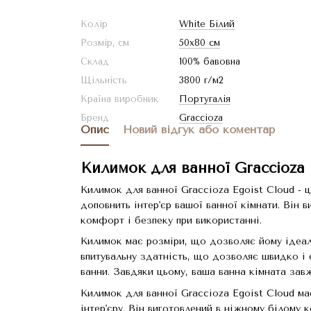
Колір
White Білий
Розмір, см
50x80 см
Склад
100% бавовна
Щільність
3800 г/м2
Країна виробник
Португалія
Бренд
Graccioza
Опис
Новий відгук або коментар
Килимок для ванної Graccioza 
Килимок для ванної Graccioza Egoist Cloud - 
доповнить інтер'єр вашої ванної кімнати. Він 
комфорт і безпеку при використанні.
Килимок має розміри, що дозволяє йому ідеаль
впитувальну здатність, що дозволяє швидко і 
ванни. Завдяки цьому, ваша ванна кімната зав
Килимок для ванної Graccioza Egoist Cloud ма
інтер'єру. Він виготовлений в ніжному білому к