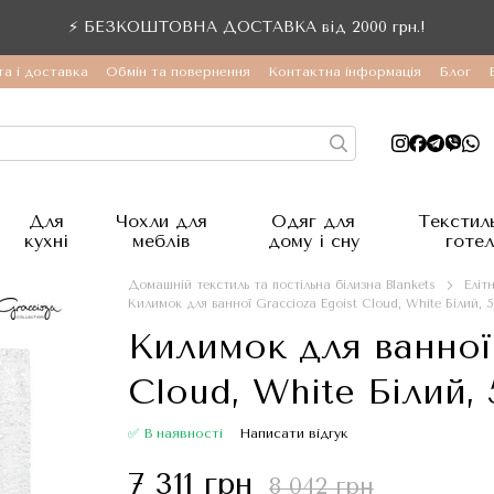
⚡ БЕЗКОШТОВНА ДОСТАВКА від 2000 грн.!
а і доставка
Обмін та повернення
Контактна інформація
Блог
Для
Чохли для
Одяг для
Текстил
кухні
меблів
дому і сну
готел
Домашній текстиль та постільна білизна Blankets
Еліт
Килимок для ванної Graccioza Egoist Cloud, White Білий, 
Килимок для ванної 
Cloud, White Білий,
✅ В наявності
Написати відгук
7 311 грн
8 042 грн