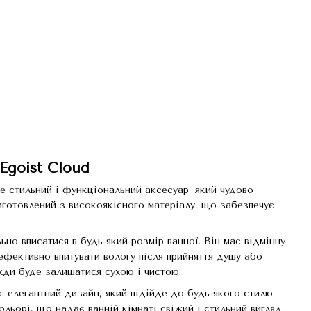
Egoist Cloud
це стильний і функціональний аксесуар, який чудово
виготовлений з високоякісного матеріалу, що забезпечує
но вписатися в будь-який розмір ванної. Він має відмінну
ефективно впитувати вологу після прийняття душу або
жди буде залишатися сухою і чистою.
є елегантний дизайн, який підійде до будь-якого стилю
ольорі, що надає ванній кімнаті свіжий і стильний вигляд.