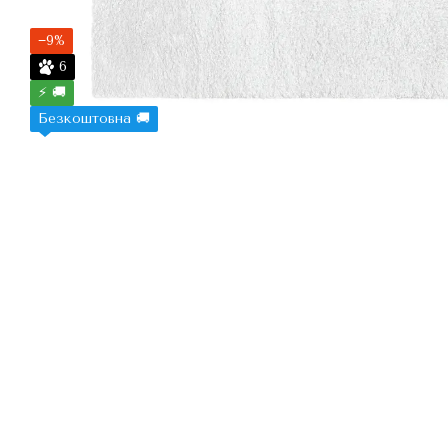
−9%
6
⚡ 🚚
Безкоштовна 🚚