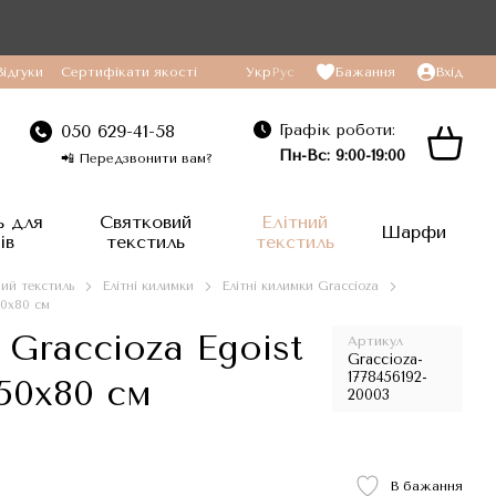
Відгуки
Сертифікати якості
Укр
Рус
Бажання
Вхід
Графік роботи:
050 629-41-58
Пн-Вс: 9:00-19:00
📲 Передзвонити вам?
ь для
Святковий
Елітний
Шарфи
ів
текстиль
текстиль
ний текстиль
Елітні килимки
Елітні килимки Graccioza
50x80 см
Graccioza Egoist
Артикул
Graccioza-
1778456192-
 50x80 см
20003
В бажання