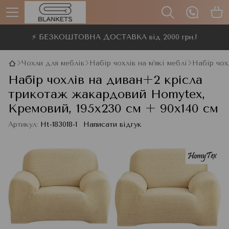
⚡ БЕЗКОШТОВНА ДОСТАВКА від 2000 грн.!
Чохли для меблів
Набір чохлів на м'які меблі
Набір чох
Набір чохлів на диван+2 крісла
трикотаж жакардовий Homytex,
Кремовий, 195x230 см + 90x140 см
Артикул:
Ht-183018-1
Написати відгук