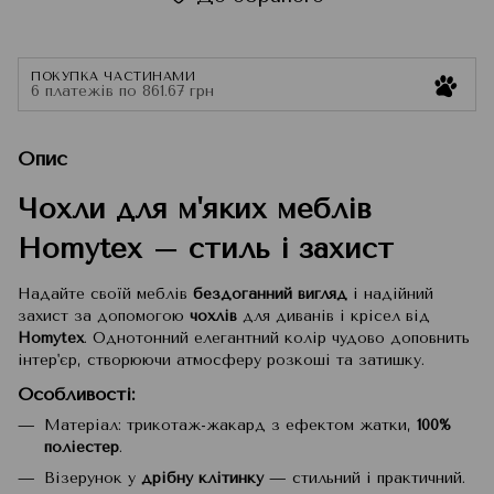
ПОКУПКА ЧАСТИНАМИ
6 платежів по 861.67 грн
Опис
Чохли для м'яких меблів
Homytex – стиль і захист
Надайте своїй меблів
бездоганний вигляд
і надійний
захист за допомогою
чохлів
для диванів і крісел від
Homytex
. Однотонний елегантний колір чудово доповнить
інтер'єр, створюючи атмосферу розкоші та затишку.
Особливості:
Матеріал: трикотаж-жакард з ефектом жатки,
100%
поліестер
.
Візерунок у
дрібну клітинку
— стильний і практичний.