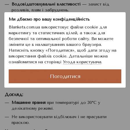
Водовідштовхувальні властивості
— захист від
розливів, плям і забруднень.
Рекомендується для
тканинних і шкіряних диванів
.
Ми дбаємо про вашу конфіденційність
Простота встановлення
— у комплекті є фіксатори-
Blankets.com.ua використовує файли cookie для
паличики для надійної фіксації чохла.
маркетингу та статистичних цілей, а також для
безпечної та оптимальної роботи сайту. Ви можете
Ідеально для дому з дітьми та домашніми тваринами
.
змінити це в налаштуваннях вашого браузера.
Переваги:
Натисніть кнопку «Погодитися», щоб дати згоду на
використання файлів cookie. Детальніше можна
Надзвичайно м’які
та комфортні у використанні.
ознайомитися на сторінці
Угода користувача
.
Оновлюють вигляд меблів, надаючи їй
охайний і
доглянутий вигляд
.
Погодитися
Допомагають
зберігати чистоту та цілісність
вашого
дивана чи крісла.
Догляд:
Машинне прання
при температурі до 30°C у
делікатному режимі.
Не використовувати відбілювач і не прасувати
праскою.