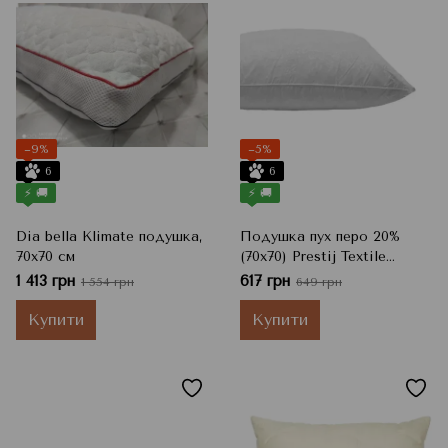
−9%
−5%
6
6
⚡ 🚚
⚡ 🚚
Dia bella Klimate подушка,
Подушка пух перо 20%
70x70 см
(70x70) Prestij Textile
GOOSE DOWN 224500,
1 413 грн
617 грн
1 554 грн
649 грн
70x70 см
Купити
Купити