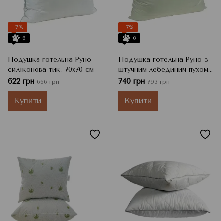
−7%
−7%
6
6
Подушка готельна Руно
Подушка готельна Руно з
силіконова тик, 70x70 см
штучним лебединим пухом
тик, 70x70 см
622 грн
740 грн
666 грн
793 грн
Купити
Купити