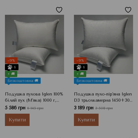
−9%
−9%
6
6
⚡ 🚚
⚡ 🚚
Безкоштовна 🚚
Безкоштовна 🚚
Подушка пухова Iglen 100%
Подушка пухо-пір'яна Iglen
білий пух (М'яка) 1000 г,
D3 трьохкамерна 1450+300
Білий, 70x70 см
г, Білий, 70x70 см
5 586 грн
3 189 грн
6 145 грн
3 508 грн
Купити
Купити