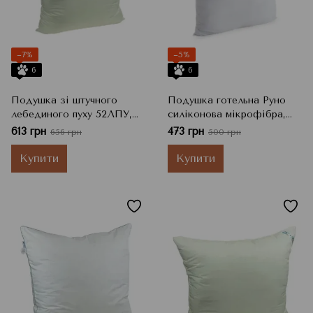
−7%
−5%
6
6
Подушка зі штучного
Подушка готельна Руно
лебединого пуху 52ЛПУ,
силіконова мікрофібра,
70x70 см
70x70 см
613 грн
473 грн
656 грн
500 грн
Купити
Купити