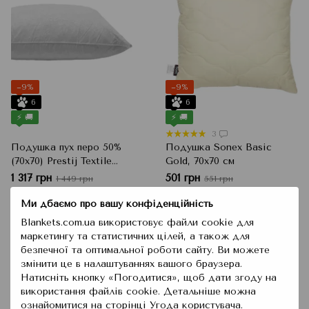
−9%
−9%
6
6
⚡ 🚚
⚡ 🚚
3
Подушка пух перо 50%
Подушка Sonex Basic
(70x70) Prestij Textile
Gold, 70x70 см
GOOSE DOWN 225284,
1 317 грн
501 грн
1 449 грн
551 грн
70x70 см
Ми дбаємо про вашу конфіденційність
Купити
Купити
Blankets.com.ua використовує файли cookie для
маркетингу та статистичних цілей, а також для
безпечної та оптимальної роботи сайту. Ви можете
змінити це в налаштуваннях вашого браузера.
Натисніть кнопку «Погодитися», щоб дати згоду на
використання файлів cookie. Детальніше можна
ознайомитися на сторінці
Угода користувача
.