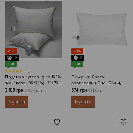
−9%
−9%
10
6
⚡ 🚚
⚡ 🚚
3
Подушка пухова Iglen 100%
Подушка Sonex
пух / перо (30/70%), 70x70
двокамерна Duo, Білий,
см, 1650 г
70x70 см
3 185 грн
574 грн
3 504 грн
631 грн
Купити
Купити