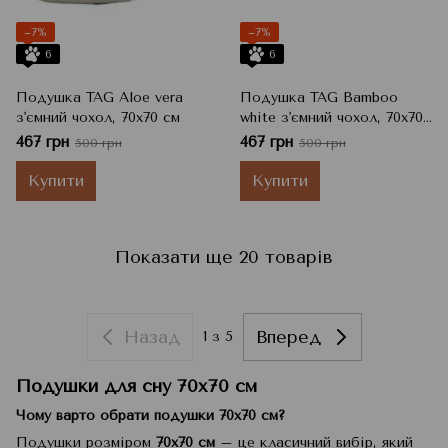
−7%
−7%
6
6
Подушка TAG Aloe vera
Подушка TAG Bamboo
з'ємний чохол, 70x70 см
white з'ємний чохол, 70x70
см
467 грн
467 грн
500 грн
500 грн
Купити
Купити
Показати ще 20 товарів
Назад
Вперед
1
з 5
Подушки для сну 70x70 см
Чому варто обрати подушки 70x70 см?
Подушки розміром
70x70 см
– це класичний вибір, який