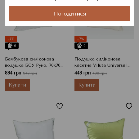
Погодитися
−7%
−7%
6
6
Бамбукова силіконова
Подушка силіконова
подушка БСУ Руно, 70x70
касетна Viluta Universal,
см, 950 г
70x70 см
884 грн
448 грн
947 грн
480 грн
Купити
Купити