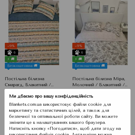
−9%
−9%
6
6
⚡ 🚚
⚡ 🚚
Безкоштовна 🚚
Безкоштовна 🚚
Постільна білизна
Постільна білизна Міра,
Смарагд, Блакитний /
Молочний / Блакитний /
Мульті / Зелений /
Сірий / Бежевий,
3 426 грн
2 054 грн
3 769 грн
2 259 грн
Ми дбаємо про вашу конфіденційність
Жовтий, Євро
Полуторний
Купити
Купити
Blankets.com.ua використовує файли cookie для
маркетингу та статистичних цілей, а також для
безпечної та оптимальної роботи сайту. Ви можете
змінити це в налаштуваннях вашого браузера.
Натисніть кнопку «Погодитися», щоб дати згоду на
використання файлів cookie. Детальніше можна