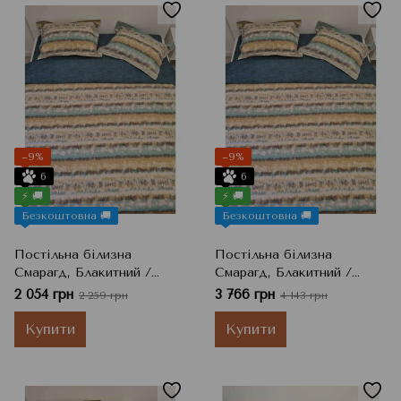
−9%
−9%
6
6
⚡ 🚚
⚡ 🚚
Безкоштовна 🚚
Безкоштовна 🚚
Постільна білизна
Постільна білизна
Смарагд, Блакитний /
Смарагд, Блакитний /
Мульті / Зелений /
Мульті / Зелений /
2 054 грн
3 766 грн
2 259 грн
4 143 грн
Жовтий, Полуторний
Жовтий, Сімейний
Купити
Купити