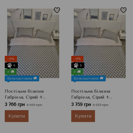
−9%
−9%
6
6
⚡ 🚚
⚡ 🚚
Безкоштовна 🚚
Безкоштовна 🚚
Постільна білизна
Постільна білизна
Габріела, Сірий +
Габріела, Сірий +
Блакитний, Сімейний
Блакитний, Євро
3 766 грн
3 759 грн
4 143 грн
4 135 грн
Купити
Купити