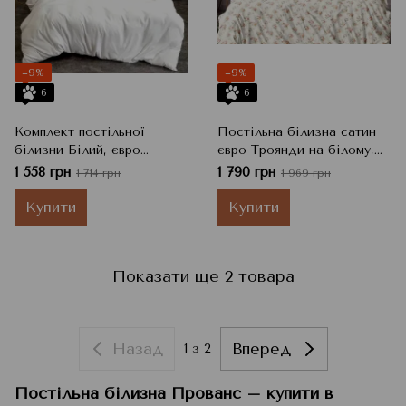
−9%
−9%
6
6
Комплект постільної
Постільна білизна сатин
білизни Білий, євро
євро Троянди на білому,
ПРОВАНС 040403
євро ПРОВАНС 041096
1 558 грн
1 790 грн
1 714 грн
1 969 грн
Купити
Купити
Показати ще 2 товара
Назад
Вперед
1
з 2
Постільна білизна Прованс – купити в