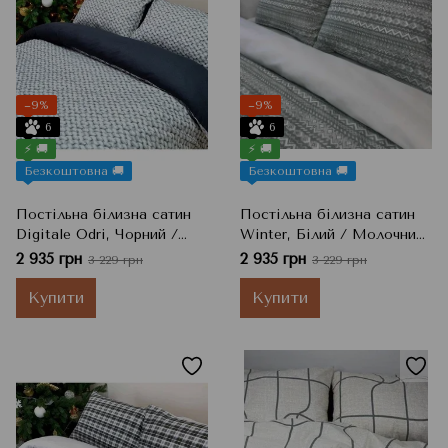
−9%
−9%
6
6
⚡ 🚚
⚡ 🚚
Безкоштовна 🚚
Безкоштовна 🚚
Постільна білизна сатин
Постільна білизна сатин
Digitale Odri, Чорний /
Winter, Білий / Молочний
Сірий / Білий, Євро
/ Сірий, Євро
2 935 грн
2 935 грн
3 229 грн
3 229 грн
Купити
Купити