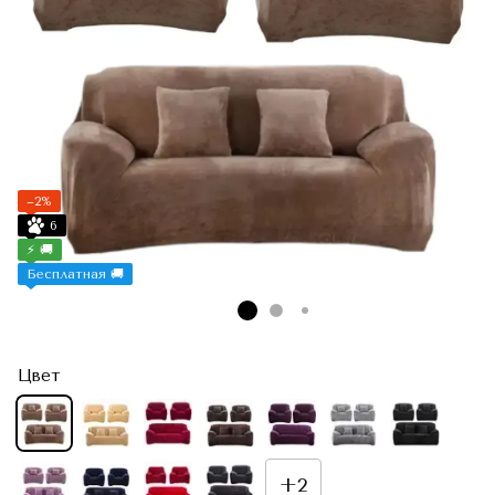
−2%
6
⚡ 🚚
Бесплатная 🚚
Цвет
+2