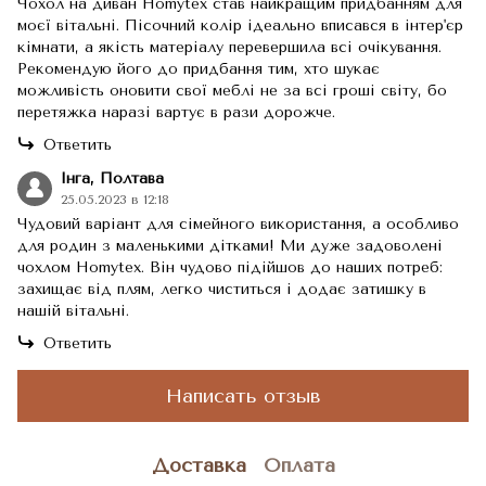
Чохол на диван Homytex став найкращим придбанням для
моєї вітальні. Пісочний колір ідеально вписався в інтер'єр
кімнати, а якість матеріалу перевершила всі очікування.
Рекомендую його до придбання тим, хто шукає
можливість оновити свої меблі не за всі гроші світу, бо
перетяжка наразі вартує в рази дорожче.
Ответить
Інга, Полтава
25.05.2023 в 12:18
Чудовий варіант для сімейного використання, а особливо
для родин з маленькими дітками! Ми дуже задоволені
чохлом Homytex. Він чудово підійшов до наших потреб:
захищає від плям, легко чиститься і додає затишку в
нашій вітальні.
Ответить
Написать отзыв
Доставка
Оплата