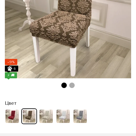
−9%
6
⚡ 🚚
Цвет