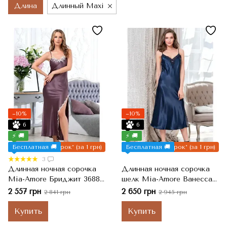
Длина
Длинный Maxi
−10%
−10%
6
6
⚡ 🚚
⚡ 🚚
Бесплатная 🚚
Подарок* (за 1 грн)
Бесплатная 🚚
Подарок* (за 1 грн)
3
Длинная ночная сорочка
Длинная ночная сорочка
Mia-Amore Бриджит 3688
шелк Mia-Amore Ванесса
Натуральный шелк, M
3775, M
2 557 грн
2 650 грн
2 841 грн
2 945 грн
Купить
Купить