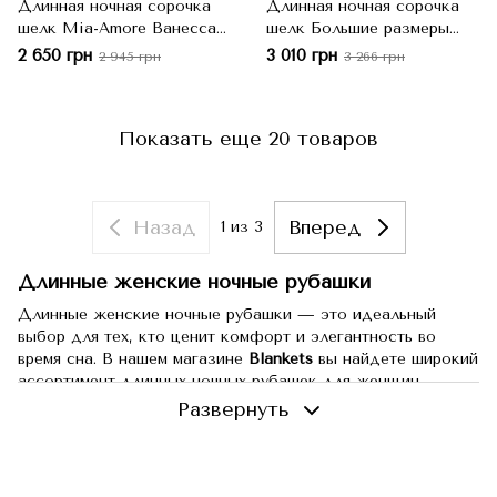
Длинная ночная сорочка
Длинная ночная сорочка
шелк Mia-Amore Ванесса
шелк Большие размеры
3775, 4XL
Mia-Amore Ванесса 3778, L
2 650 грн
3 010 грн
2 945 грн
3 266 грн
Показать еще 20 товаров
Назад
Вперед
1
из 3
Длинные женские ночные рубашки
Длинные женские ночные рубашки — это идеальный
выбор для тех, кто ценит комфорт и элегантность во
время сна. В нашем магазине
Blankets
вы найдете широкий
ассортимент длинных ночных рубашек для женщин,
которые обеспечат вам уют и тепло в любое время года.
Развернуть
Мы предлагаем модели на любой вкус: от классических
хлопковых до роскошных шелковых и кружевных рубашек.
Почему стоит выбрать длинные женские