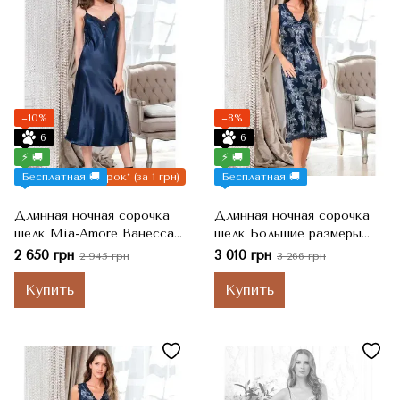
−10%
−8%
6
6
⚡ 🚚
⚡ 🚚
Бесплатная 🚚
Подарок* (за 1 грн)
Бесплатная 🚚
Длинная ночная сорочка
Длинная ночная сорочка
шелк Mia-Amore Ванесса
шелк Большие размеры
3775, XL
Mia-Amore Ванесса 3778,
2 650 грн
3 010 грн
2 945 грн
3 266 грн
2XL
Купить
Купить