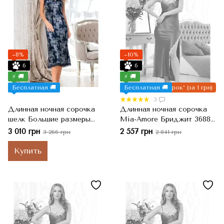
−8%
−10%
6
6
⚡ 🚚
⚡ 🚚
Бесплатная 🚚
Бесплатная 🚚
Подарок* (за 1 грн)
3
Длинная ночная сорочка
Длинная ночная сорочка
шелк Большие размеры
Mia-Amore Бриджит 3688
Mia-Amore Ванесса 3778,
Натуральный шелк, S
3 010 грн
2 557 грн
3 266 грн
2 841 грн
3XL
Купить