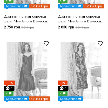
⚡ 🚚
⚡ 🚚
Бесплатная 🚚
Подарок* (за 1 грн)
Бесплатная 🚚
Подарок* (за 1 грн)
Длинная ночная сорочка
Длинная ночная сорочка
шелк Mia-Amore Ванесса
шелк Mia-Amore Ванесса
3775, S
3775, 2XL
2 750 грн
2 650 грн
3 214 грн
2 945 грн
−10%
−8%
6
6
⚡ 🚚
⚡ 🚚
Бесплатная 🚚
Подарок* (за 1 грн)
Бесплатная 🚚