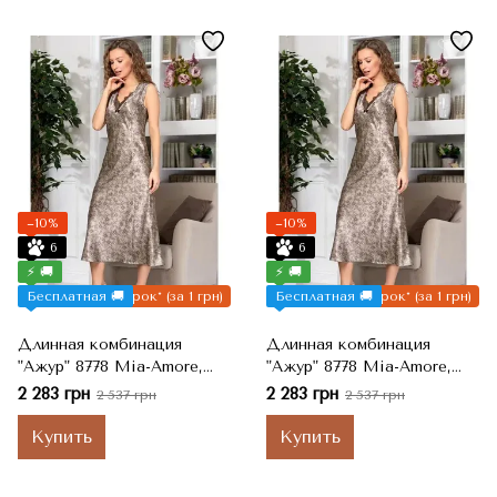
−10%
−10%
6
6
⚡ 🚚
⚡ 🚚
Бесплатная 🚚
Подарок* (за 1 грн)
Бесплатная 🚚
Подарок* (за 1 грн)
Длинная комбинация
Длинная комбинация
"Ажур" 8778 Mia-Amore,
"Ажур" 8778 Mia-Amore,
2XL
3XL
2 283 грн
2 283 грн
2 537 грн
2 537 грн
Купить
Купить