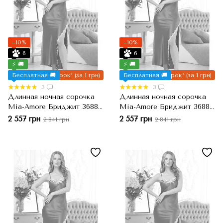
−10%
−10%
6
6
⚡ 🚚
⚡ 🚚
Бесплатная 🚚
Подарок* (за 1 грн)
Бесплатная 🚚
Подарок* (за 1 грн)
3
3
Длинная ночная сорочка
Длинная ночная сорочка
Mia-Amore Бриджит 3688
Mia-Amore Бриджит 3688
Натуральный шелк, L
Натуральный шелк, XL
2 557 грн
2 557 грн
2 841 грн
2 841 грн