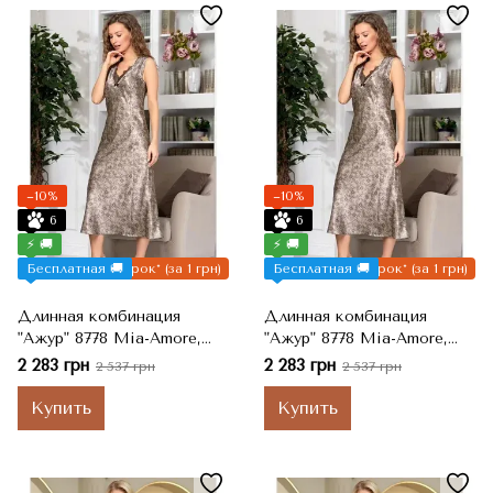
−10%
−10%
6
6
⚡ 🚚
⚡ 🚚
Бесплатная 🚚
Подарок* (за 1 грн)
Бесплатная 🚚
Подарок* (за 1 грн)
Длинная комбинация
Длинная комбинация
"Ажур" 8778 Mia-Amore,
"Ажур" 8778 Mia-Amore,
4XL
5XL
2 283 грн
2 283 грн
2 537 грн
2 537 грн
Купить
Купить