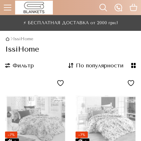
⚡ БЕСПЛАТНАЯ ДОСТАВКА от 2000 грн.!
IssiHome
IssiHome
Фильтр
По популярности
−7%
−7%