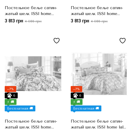
Постельное белье сатин-
Постельное белье сатин-
жатый шелк ISSI home
жатый шелк ISSI home
menekse 119, Евро, 200x220
orkide 126, Оливковый,
3 813 грн
3 813 грн
4 086 грн
4 086 грн
см, 50x70 см
Евро, 200x220 см, 50x70 см
−7%
−7%
6
6
⚡ 🚚
⚡ 🚚
Бесплатная 🚚
Бесплатная 🚚
Постельное белье сатин-
Постельное белье сатин-
жатый шелк ISSI home
жатый шелк ISSI home lal