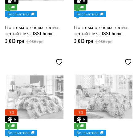
6
6
⚡ 🚚
⚡ 🚚
Бесплатная 🚚
Бесплатная 🚚
Постельное белье сатин-
Постельное белье сатин-
жатый шелк ISSI home
жатый шелк ISSI home
gardenya 121, Серебряный,
akasya 115, Лиловый, Евро,
3 813 грн
3 813 грн
4 086 грн
4 086 грн
Евро, 200x220 см, 50x70 см
200x220 см, 50x70 см
−7%
−7%
6
6
⚡ 🚚
⚡ 🚚
Бесплатная 🚚
Бесплатная 🚚