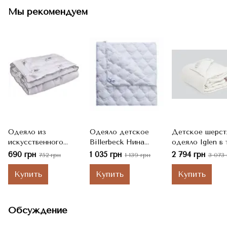
Мы рекомендуем
Одеяло из
Одеяло детское
Детское шерст
искусственного
Billerbeck Нина
одеяло Iglen в 
лебединого пуха
Облегченное,
(деми), Белый
690 грн
1 035 грн
2 794 грн
752 грн
1 139 грн
3 073 
"Silver Swan"
Белый, Детский,
зимнее, Белый,
110x140 см, 400 г
Купить
Купить
Купить
140x105 см
Обсуждение