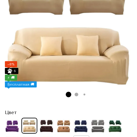
−8%
6
⚡ 🚚
Бесплатная 🚚
Цвет