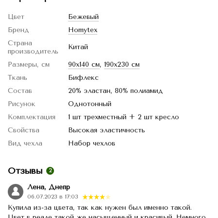
Цвет
Бежевый
Бренд
Homytex
Страна
Китай
производитель
Размеры, см
90x140 см
,
190x230 см
Ткань
Бифлекс
Состав
20% эластан, 80% полиамид
Рисунок
Однотонный
Комплектация
1 шт трехместный + 2 шт кресло
Свойства
Высокая эластичность
Вид чехла
Набор чехлов
Отзывы
2
Лена, Днепр
06.07.2023 в 17:03
Купила из-за цвета, так как нужен был именно такой.
Цвет в реале такой же насыщенный и красивый. Немного