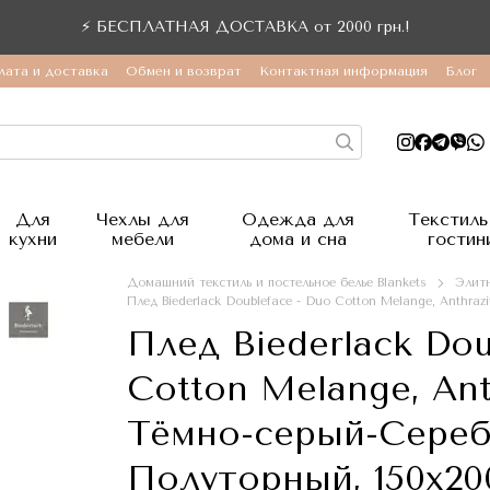
⚡ БЕСПЛАТНАЯ ДОСТАВКА от 2000 грн.!
лата и доставка
Обмен и возврат
Контактная информация
Блог
Для
Чехлы для
Одежда для
Текстиль
кухни
мебели
дома и сна
гостин
Домашний текстиль и постельное белье Blankets
Элитн
Плед Biederlack Doubleface - Duo Cotton Melange, Anthra
Плед Biederlack Dou
Cotton Melange, Anth
Тёмно-серый-Сереб
Полуторный, 150x20