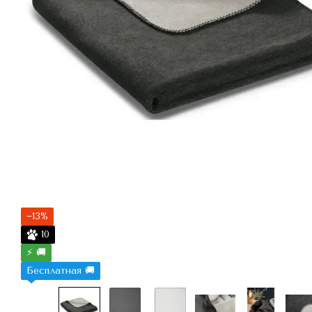
−13%
10
⚡ 🚚
Бесплатная 🚚