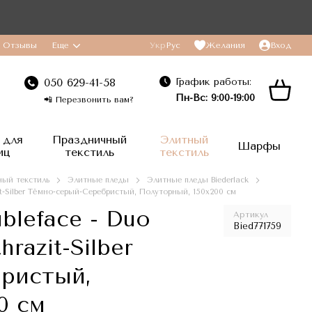
Отзывы
Еще
Укр
Рус
Желания
Вход
График работы:
050 629-41-58
Пн-Вс: 9:00-19:00
📲 Перезвонить вам?
 для
Праздничный
Элитный
Шарфы
иц
текстиль
текстиль
ый текстиль
Элитные пледы
Элитные пледы Biederlack
zit-Silber Тёмно-серый-Серебристый, Полуторный, 150x200 см
bleface - Duo
Артикул
Bied771759
razit-Silber
ристый,
0 см