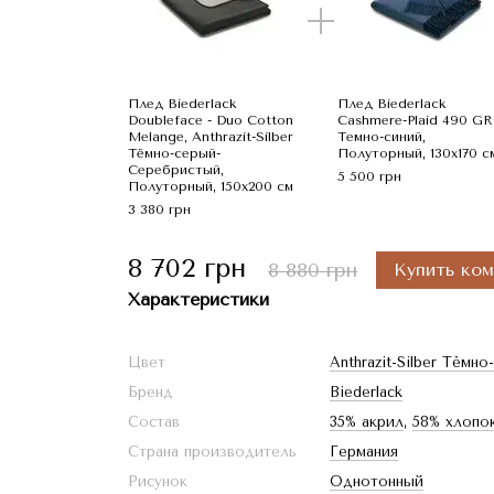
Плед Biederlack
Плед Biederlack
Doubleface - Duo Cotton
Cashmere-Plaid 490 GR
Melange, Anthrazit-Silber
Темно-синий,
Тёмно-серый-
Полуторный, 130x170 с
Серебристый,
5 500 грн
Полуторный, 150x200 см
3 380 грн
8 702 грн
8 880 грн
Купить ком
Характеристики
Цвет
Anthrazit-Silber Тём
Бренд
Biederlack
Состав
35% акрил
,
58% хлопо
Страна производитель
Германия
Рисунок
Однотонный