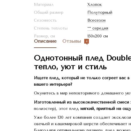
Материал
Хлопок
Общий размер
Полуторный
Сезонность
Всесезон
Степень теплоты
*** середня
Размер, см
150x200 см
Описание
Отзывы
4
Однотонный плед Doublef
тепло, уют и стиль
Ищете плед, который не только согреет вас в
вашего интерьера?
Окунитесь в мир неповторимого домашнего уют
Изготовленный из высококачественной смеси х
полиэстер), этот плед
мягкий, приятный на ощу
Уже более 130 лет компания создает эксклюзи
овечьей и кашемировой шерсти обеспечивает н
Благодаря оптимальному размеру, плед можно л