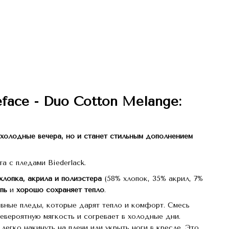
ace - Duo Cotton Melange:
 холодные вечера, но и станет стильным дополнением
а с пледами Biederlack.
лопка, акрила и полиэстера
(58% хлопок, 35% акрил, 7%
пь
и
хорошо сохраняет тепло
.
вные пледы, которые дарят тепло и комфорт. Смесь
евероятную мягкость и согревает в холодные дни.
егко накинуть на плечи или укрыть ноги в кресле. Это