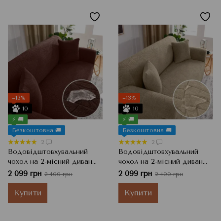
−13%
−13%
10
10
⚡ 🚚
⚡ 🚚
Безкоштовна 🚚
Безкоштовна 🚚
2
2
Водовідштовхувальний
Водовідштовхувальний
чохол на 2-місний диван
чохол на 2-місний диван
Жаккард з візерунком,
Жаккард з візерунком,
2 099 грн
2 099 грн
2 400 грн
2 400 грн
Шоколадний, 145x185 см
Бежевий, 145x185 см
Купити
Купити