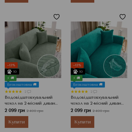
−13%
−13%
10
10
⚡ 🚚
⚡ 🚚
Безкоштовна 🚚
Безкоштовна 🚚
2
2
Водовідштовхувальний
Водовідштовхувальний
чохол на 2-місний диван
чохол на 2-місний диван
Жаккард з візерунком,
Жаккард з візерунком,
2 099 грн
2 099 грн
2 400 грн
2 400 грн
Зелений чай, 145x185 см
Бірюзовий, 145x185 см
Купити
Купити