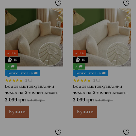
−13%
−13%
10
10
⚡ 🚚
⚡ 🚚
Безкоштовна 🚚
Безкоштовна 🚚
2
2
Водовідштовхувальний
Водовідштовхувальний
чохол на 2-місний диван
чохол на 2-місний диван
Жаккард з візерунком,
Жаккард з візерунком,
2 099 грн
2 099 грн
2 400 грн
2 400 грн
Кремовий, 145x185 см
Айворі, 145x185 см
Купити
Купити