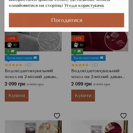
ознайомитися на сторінці
Угода користувача
.
Погодитися
−13%
−13%
10
10
⚡ 🚚
⚡ 🚚
Безкоштовна 🚚
Безкоштовна 🚚
2
2
Водовідштовхувальний
Водовідштовхувальний
чохол на 2-місний диван
чохол на 2-місний диван
Жаккард з візерунком,
Жаккард з візерунком,
2 099 грн
2 099 грн
2 400 грн
2 400 грн
Світло-сірий, 145x185 см
Бордовий, 145x185 см
Купити
Купити