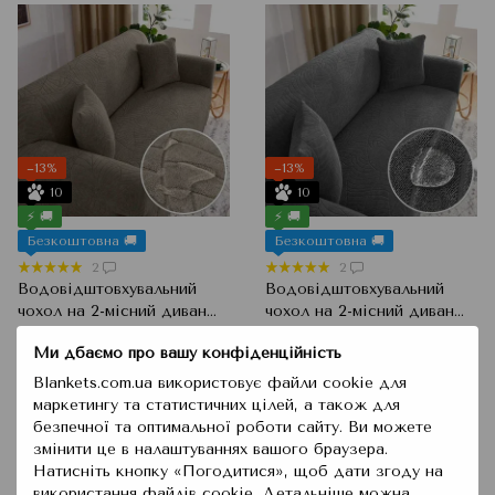
−13%
−13%
10
10
⚡ 🚚
⚡ 🚚
Безкоштовна 🚚
Безкоштовна 🚚
2
2
Водовідштовхувальний
Водовідштовхувальний
чохол на 2-місний диван
чохол на 2-місний диван
Жаккард з візерунком,
Жаккард з візерунком,
2 099 грн
2 099 грн
2 400 грн
2 400 грн
Ми дбаємо про вашу конфіденційність
Бежево-сірий, 145x185 см
Сірий, 145x185 см
Купити
Купити
Blankets.com.ua використовує файли cookie для
маркетингу та статистичних цілей, а також для
безпечної та оптимальної роботи сайту. Ви можете
змінити це в налаштуваннях вашого браузера.
Натисніть кнопку «Погодитися», щоб дати згоду на
використання файлів cookie. Детальніше можна