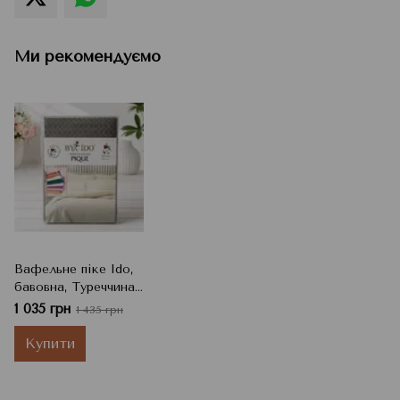
Ми рекомендуємо
Вафельне піке Ido,
бавовна, Туреччина,
Сірий, 220x240 см
1 035 грн
1 435 грн
Купити