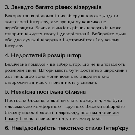
3. Занадто багато різних візерунків
Використання різноманітних візерунків може додати
життєвості інтер'єру, але при цьому важливо не
переборщити. Велика кількість різних візерунків може
створити відчуття хаосу і дезорієнтації. Вибирайте один
або два суміжні візерунки і дотримуйтеся їх у всьому
інтер'єру.
4. Недостатній розмір штор
Величезна помилка - це вибір штор, що не відповідають
розмірам вікна. Штори мають бути достатньо широкими і
довгими, щоб вони могли повністю закрити вікно,
створюючи затишок і приватність у спальні.
5. Неякісна постільна білизна
Постільна білизна, з якої ви спите кожну ніч, має бути
максимально комфортною і зручною. Завжди вибирайте
білизну високої якості, наприклад,
постільна білизна
Luxury Linens
з приємних на дотик матеріалів.
6. Невідповідність текстилю стилю інтер'єру