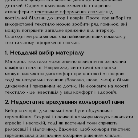
деталей. Одним з ключових елементів створення
атмосфери є
текстильне оформлення спальні
: від
постільної білизни до штор і коврів. Проте, при виборі та
використанні текстилю можна зробити ряд помилок, які
можуть погіршити загальне враження від інтер'єру.
Сьогодні ми розглянемо сім найпоширеніших помилок у
текстильному оформленні спальні.
1. Невдалий вибір матеріалу
Матеріал текстилю може значно впливати на загальний
комфорт спальні. Наприклад, синтетичні матеріали
можуть викликати дискомфорт при контакті зі шкірою,
тоді як натуральні тканини (бавовна, шовк, льон) є більш
дихаємими і приємними на дотик. Не економте на якості
текстилю - це інвестиція у ваш комфорт і здоров'я.
2. Недостатнє врахування кольорової гами
Вибір кольорів для спальні має бути обдуманим і
гармонійним. Яскраві і насичені кольори можуть викликати
агресію і неспокій, тоді як пастельні тони сприяють
релаксації і відпочинку. Важливо, щоб кольори текстилю
гармоніювали з загальним колірним рішенням спальні.