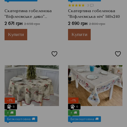
3
Скатертина гобеленова
Скатертина гобеленова
"Віфлеємське диво"
"Віфлеємська ніч" 140х240
140х180
2 671 грн
2 690 грн
2 698 грн
2 800 грн
Купити
Купити
−1%
−1%
6
6
⚡ 🚚
⚡ 🚚
Безкоштовна 🚚
Безкоштовна 🚚