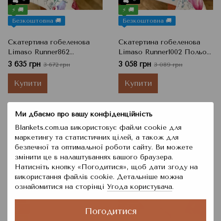
⚡ 🚚
⚡ 🚚
Безкоштовна 🚚
Безкоштовна 🚚
Скатертина гобеленова
Скатертина гобеленова
Limaso Runner862
Limaso Runner1002 Польові
Ластівки, 160x250 см
квіти, 137x180 см
3 635 грн
3 058 грн
3 672 грн
3 089 грн
Купити
Купити
Ми дбаємо про вашу конфіденційність
Blankets.com.ua використовує файли cookie для
маркетингу та статистичних цілей, а також для
безпечної та оптимальної роботи сайту. Ви можете
змінити це в налаштуваннях вашого браузера.
Натисніть кнопку «Погодитися», щоб дати згоду на
використання файлів cookie. Детальніше можна
ознайомитися на сторінці
Угода користувача
.
−1%
−4%
6
6
Погодитися
⚡ 🚚
⚡ 🚚