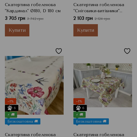
Скатертина гобеленова
Скатертина гобеленова
"Кардинал" Ø180, D 180 см
"Сніговики-витівники"
137x137
3 705 грн
2 103 грн
3 742 грн
2 124 грн
Купити
Купити
−1%
−1%
6
6
⚡ 🚚
⚡ 🚚
Безкоштовна 🚚
Безкоштовна 🚚
Скатертина гобеленова
Скатертина гобеленова