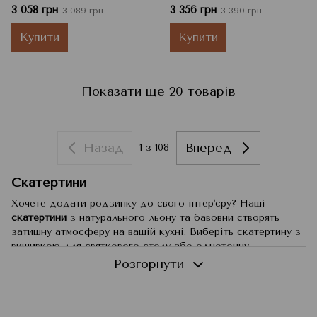
(137х180)
3 058 грн
3 356 грн
3 089 грн
3 390 грн
Купити
Купити
Показати ще 20 товарів
Назад
Вперед
1
з 108
Скатертини
Хочете додати родзинку до свого інтер'єру? Наші
скатертини
з натурального льону та бавовни створять
затишну атмосферу на вашій кухні. Виберіть скатертину з
вишивкою для святкового столу або однотонну
скатертину для повсякденного використання. Ми
Розгорнути
пропонуємо широкий асортимент розмірів та кольорів,
щоб кожна господиня знайшла ідеальний варіант.
Купити скатертини на кухонний стіл