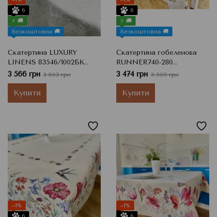
6
6
⚡ 🚚
⚡ 🚚
Безкоштовна 🚚
Безкоштовна 🚚
Скатертина LUXURY
Скатертина гобеленова
LINENS 83546/1002БК
RUNNER740-280
Кругла 50% бавовна / 50%
"Карпатська ніч" 140х280
3 566 грн
3 474 грн
3 603 грн
3 509 грн
акрил Ø180 см
Купити
Купити
−1%
−1%
6
6