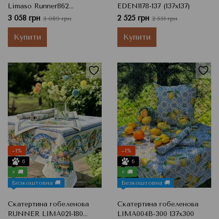
Limaso Runner862
EDEN1178-137 (137х137)
Ластівки, 137x180 см
3 058 грн
2 525 грн
3 089 грн
2 551 грн
Купити
Купити
−1%
−1%
6
6
⚡ 🚚
⚡ 🚚
Безкоштовна 🚚
Безкоштовна 🚚
Скатертина гобеленова
Скатертина гобеленова
RUNNER LIMA021-180
LIMA004B-300 137х300