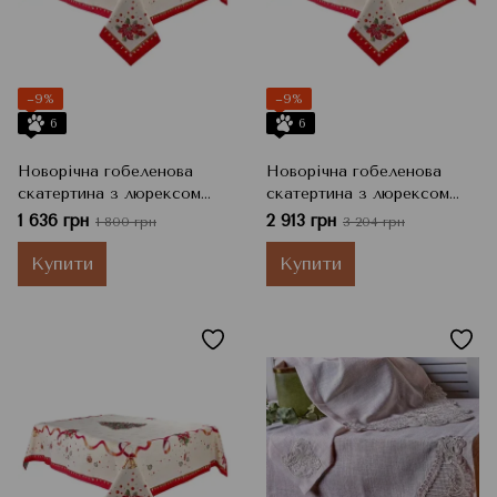
−9%
−9%
6
6
Новорічна гобеленова
Новорічна гобеленова
скатертина з люрексом
скатертина з люрексом
Navidad, 140x140 см
Navidad, 140x260 см
1 636 грн
2 913 грн
1 800 грн
3 204 грн
Купити
Купити