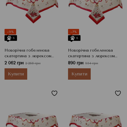
−9%
−7%
6
6
Новорічна гобеленова
Новорічна гобеленова
скатертина з люрексом
скатертина з люрексом
Navidad, 140x180 см
Navidad, 100x100 см
2 062 грн
890 грн
2 268 грн
954 грн
Купити
Купити