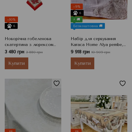
−9%
6
−10%
⚡ 🚚
6
Безкоштовна 🚚
Новорічна гобеленова
Набір для сервування
скатертина з люрексом
Karaca Home Alya pembe,
Navidad, 140x300 см
Комплект: 160 х 240 см - 1
3 480 грн
9 918 грн
3 880 грн
10 909 грн
шт, 40 х 150 см - 1 шт, 40 х
40 см - 6 шт
Купити
Купити
−1%
−1%