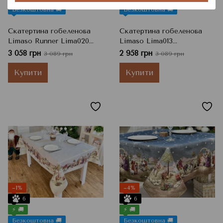
Безкоштовна 🚚
Безкоштовна 🚚
Скатертина гобеленова
Скатертина гобеленова
Limaso Runner Lima020
Limaso Lima013
Осіння композиція, 137x180
Соняшники, 137x180 см
3 058 грн
2 958 грн
3 089 грн
3 089 грн
см
Купити
Купити
−1%
−4%
6
6
⚡ 🚚
⚡ 🚚
Безкоштовна 🚚
Безкоштовна 🚚