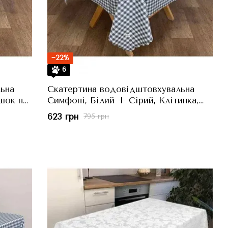
−22%
6
ьна
Скатертина водовідштовхувальна
шок на
Симфоні, Білий + Сірий, Клітинка,
136x136 см
623 грн
795 грн