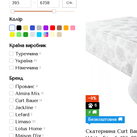
Від Ціна, грн
До Ціна, грн
ОК
Колір
Країна виробник
Туреччина
6
Україна
43
Німеччина
2
Бренд
Прованс
8
Almira Mix
10
−9%
Curt Bauer
14
6
Jackline
2
⚡ 🚚
Lefard
2
Безкоштовна 🚚
Limaso
23
Lotus Home
3
Скатернина Curt Ba
Maison D'or
1