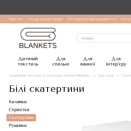
Перейти до основного контенту
Про нас
Угода користувача
Політика конфіденційності
Оплат
Дитячий
Для
Для
Для
текстиль
спальні
ванної
інтер'єру
Домашній текстиль та постільна білизна Blankets
Для кухні
Скат
Білі скатертини
Килимки
Серветки
Скатертини
Рушники