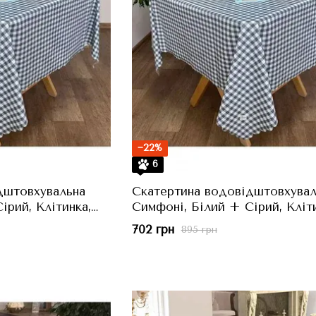
−22%
6
дштовхувальна
Скатертина водовідштовхувал
ірий, Клітинка,
Симфоні, Білий + Сірий, Кліти
136x180 см
702 грн
895 грн