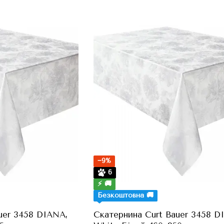
−9%
6
⚡ 🚚
Безкоштовна 🚚
uer 3458 DIANA,
Скатернина Curt Bauer 3458 D