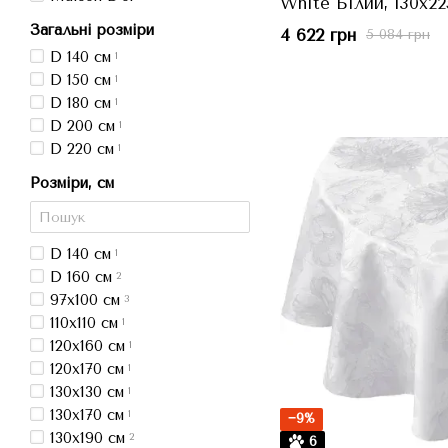
White Білий, 130x22
Загальні розміри
4 622 грн
5 084 грн
D 140 см
1
D 150 см
1
D 180 см
1
D 200 см
1
D 220 см
1
Розміри, см
D 140 см
1
D 160 см
2
97x100 см
3
110x110 см
1
120x160 см
1
120x170 см
1
130x130 см
1
130x170 см
1
−9%
130x190 см
2
6