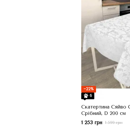
−22%
6
Скатертина Сяйво 
Срібний, D 200 см
1 253 грн
1 599 грн