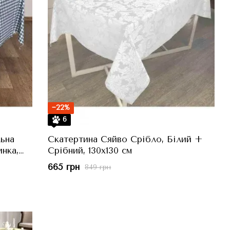
−22%
6
ьна
Скатертина Сяйво Срібло, Білий +
нка,
Срібний, 130x130 см
665 грн
849 грн