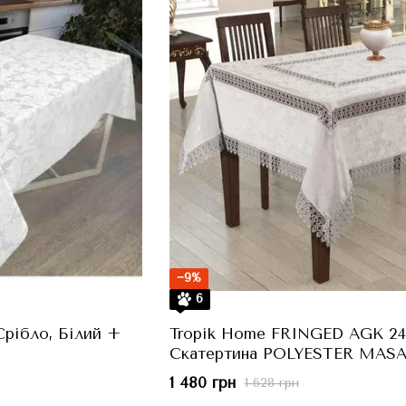
−9%
6
Срібло, Білий +
Tropik Home FRINGED AGK 24
Скатертина POLYESTER MAS
JAKARD PANO, Білий, 160x200
1 480 грн
1 628 грн