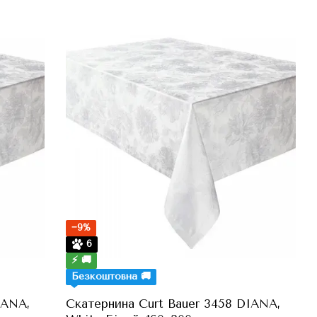
−9%
6
⚡ 🚚
Безкоштовна 🚚
IANA,
Скатернина Curt Bauer 3458 DIANA,