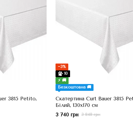
−3%
10
⚡ 🚚
Безкоштовна 🚚
er 3815 Petito,
Скатертина Curt Bauer 3815 Pet
Білий, 130x170 см
3 740 грн
3 848 грн