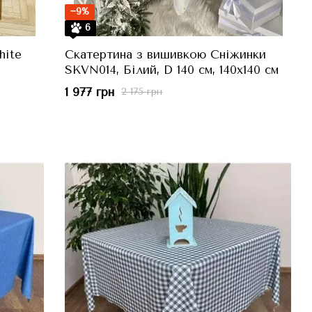
−9%
6
hite
Скатертина з вишивкою Сніжинки
SKVN014, Білий, D 140 см, 140x140 см
1 977 грн
2 175 грн