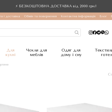
⚡ БЕЗКОШТОВНА ДОСТАВКА від 2000 грн.!
а і доставка
Обмін та повернення
Контактна інформація
Блог
Для
Чохли для
Одяг для
Текстил
кухні
меблів
дому і сну
готел
ертини
Со