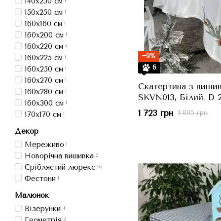
140x250 см
1
150x250 см
1
160x160 см
1
160x200 см
1
160x220 см
4
−9%
160x225 см
1
6
160x250 см
1
160x270 см
1
Скатертина з виши
160x280 см
1
SKVN013, Білий, D 2
160x300 см
1
1 723 грн
1 895 грн
170x170 см
1
Декор
Мереживо
1
Новорічна вишивка
2
Сріблястий люрекс
16
Фестони
1
Малюнок
Візерунки
4
Геометрія
2