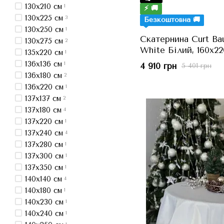
130x210 см
1
⚡ 🚚
130x225 см
3
Безкоштовна 🚚
130x250 см
1
Скатернина Curt Ba
130x275 см
2
White Білий, 160x22
135x220 см
1
136x136 см
1
4 910 грн
5 401 грн
136x180 см
2
136x220 см
1
137x137 см
2
137x180 см
4
137x220 см
1
137x240 см
4
137x280 см
1
137x300 см
1
137x350 см
1
140x140 см
4
140x180 см
1
140x230 см
1
140x240 см
1