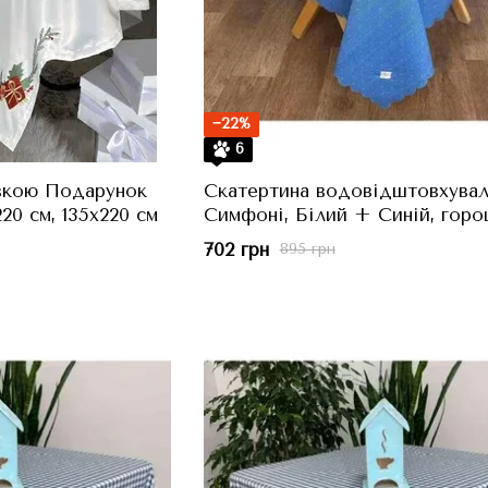
−22%
6
вкою Подарунок
Скатертина водовідштовхувал
20 см, 135x220 см
Симфоні, Білий + Синій, горо
синьому, 136x180 см
702 грн
895 грн