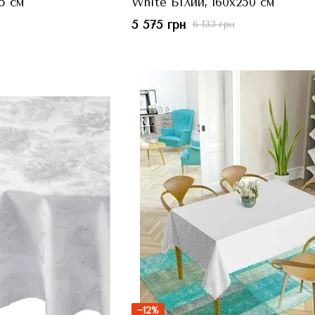
5 см
White Білий, 160x250 см
5 575 грн
6 133 грн
−12%