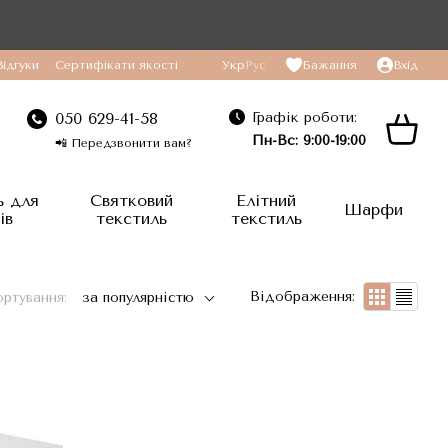
Відгуки
Сертифікати якості
Укр
Рус
Бажання
Вхід
Графік роботи:
050 629-41-58
Пн-Вс: 9:00-19:00
📲 Передзвонити вам?
ь для
Святковий
Елітний
Шарфи
ів
текстиль
текстиль
Відображення:
ртування:
за популярністю