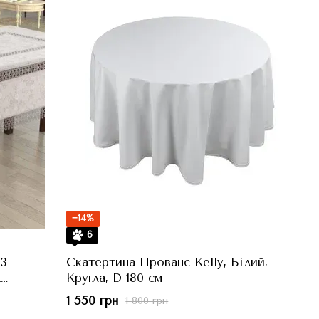
−14%
6
3
Скатертина Прованс Kelly, Білий,
A
Кругла, D 180 см
 см
1 550 грн
1 800 грн