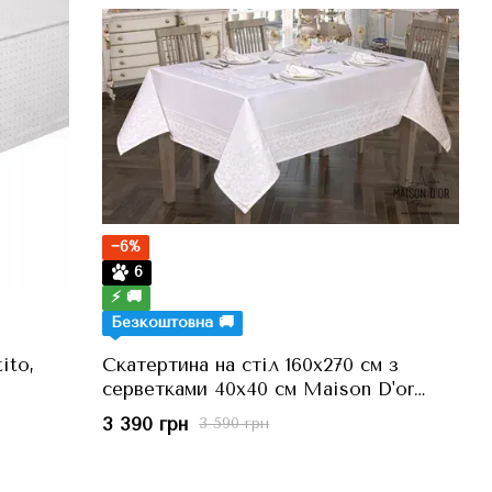
−6%
6
⚡ 🚚
Безкоштовна 🚚
ito,
Скатертина на стіл 160x270 см з
серветками 40x40 см Maison D'or
Palmer, Білий White
3 390 грн
3 590 грн