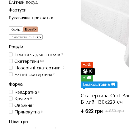
Елітний посуд
Фартухи
Рукавички, прихватки
Колір:
Білий
Очистити фільтр
Розділ
Текстиль для готелів
2
Скатертини
63
−5%
Новорічні скатертини
19
10
Елітні скатертини
6
⚡ 🚚
Форма
Безкоштовна 🚚
Квадратна
5
Скатертина Curt Bau
Кругла
6
Білий, 130x225 см
Овальна
1
4 622 грн
4 850 грн
Прямокутна
14
Ціна, грн