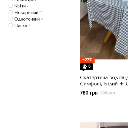
Квіти
2
Новорічний
17
Однотонний
17
Пасха
4
−22%
6
Скатертина водові
Симфоні, Білий + С
136x220 см
780 грн
995 грн