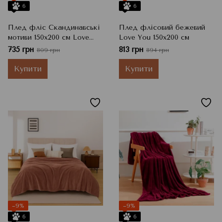
6
6
Плед фліс Скандинавські
Плед флісовий бежевий
мотиви 150x200 см Love
Love You 150x200 см
You
735 грн
813 грн
809 грн
894 грн
Купити
Купити
−9%
−9%
6
6