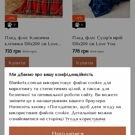
−9%
−9%
6
6
Плед фліс Класична
Плед фліс Сузір’я мрій
клітинка 150x200 см Love
150x200 см Love You
You
735 грн
776 грн
809 грн
854 грн
Купити
Купити
Ми дбаємо про вашу конфіденційність
Blankets.com.ua використовує файли cookie для
маркетингу та статистичних цілей, а також для
безпечної та оптимальної роботи сайту. Ви можете
змінити це в налаштуваннях вашого браузера.
Натисніть кнопку «Погодитися», щоб дати згоду на
використання файлів cookie. Детальніше можна
ознайомитися на сторінці
Угода користувача
.
Погодитися