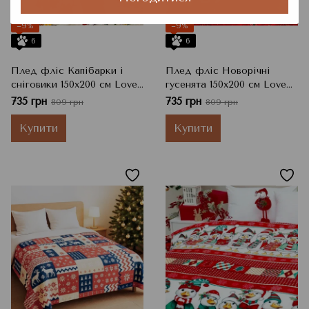
−9%
−9%
6
6
Плед фліс Капібарки і
Плед фліс Новорічні
сніговики 150x200 см Love
гусенята 150x200 см Love
You
You
735 грн
735 грн
809 грн
809 грн
Купити
Купити