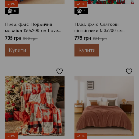
−9%
−9%
6
6
Плед фліс Нордична
Плед фліс Святкові
мозаїка 150x200 см Love
пінгвінчики 150x200 см
You
Love You
735 грн
776 грн
809 грн
854 грн
Купити
Купити
−9%
−9%