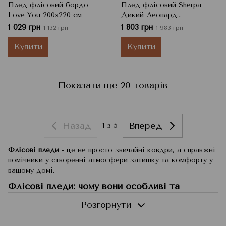
Плед флісовий бордо
Плед флісовий Sherpa
Love You 200x220 см
Дикий Леопард
двосторонній Love You 150
1 029 грн
1 803 грн
1 132 грн
1 983 грн
x 200 см
Купити
Купити
Показати ще 20 товарів
Назад
Вперед
1
з 5
Флісові пледи
- це не просто звичайні ковдри, а справжні
помічники у створенні атмосфери затишку та комфорту у
вашому домі.
Флісові пледи: чому вони особливі та
неперевершені у своїй категорії
Розгорнути
Флісові пледи - це витончене поєднання комфорту, стилю
та практичності. Їхні унікальні характеристики роблять їх