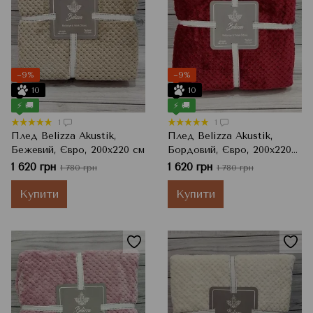
−9%
−9%
10
10
⚡ 🚚
⚡ 🚚
1
1
Плед Belizza Akustik,
Плед Belizza Akustik,
Бежевий, Євро, 200x220 см
Бордовий, Євро, 200x220
см
1 620 грн
1 620 грн
1 780 грн
1 780 грн
Купити
Купити