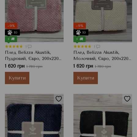
−9%
−9%
10
10
⚡ 🚚
⚡ 🚚
1
1
Плед Belizza Akustik,
Плед Belizza Akustik,
Пудровий, Євро, 200x220
Молочний, Євро, 200x220
см
см
1 620 грн
1 620 грн
1 780 грн
1 780 грн
Купити
Купити