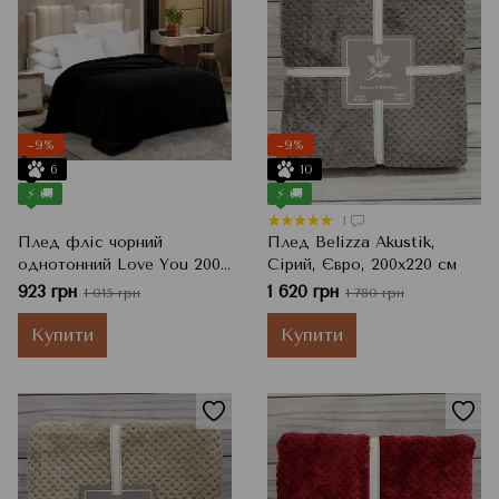
−9%
−9%
6
10
⚡ 🚚
⚡ 🚚
1
Плед фліс чорний
Плед Belizza Akustik,
однотонний Love You 200
Сірий, Євро, 200x220 см
x 220 см
923 грн
1 620 грн
1 015 грн
1 780 грн
Купити
Купити