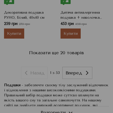
⚡ 🚚
⚡ 🚚
Декоративна подушка
Дитяча антиалергенна
РУНО, Білий, 40x40 см
подушка + наволочка
Малюк Billerbeck, Білий,
259 грн
453 грн
270 грн
498 грн
40x50 см, 250 г
Купити
Купити
Показати ще 20 товарів
Назад
Вперед
1
з 53
Подушки
- забезпечте своєму тілу заслужений відпочинок
і відновлення з нашими високоякісними подушками.
Правильний вибір подушки може суттєво вплинути на
якість вашого сну та загальне самопочуття. На нашому
сайті ви знайдете широкий асортимент подушок, які
задовольнять різноманітні потреби.
Розгорнути