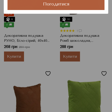
Погодитися
−4%
6
10
⚡ 🚚
⚡ 🚚
1
Декоративна подушка
Декоративна подушка
РУНО, Біло-сірий, 40x40
Ромб шоколадна,
см
Шоколадний, 40x40 см,
268 грн
288 грн
280 грн
h=11 см
Купити
Купити