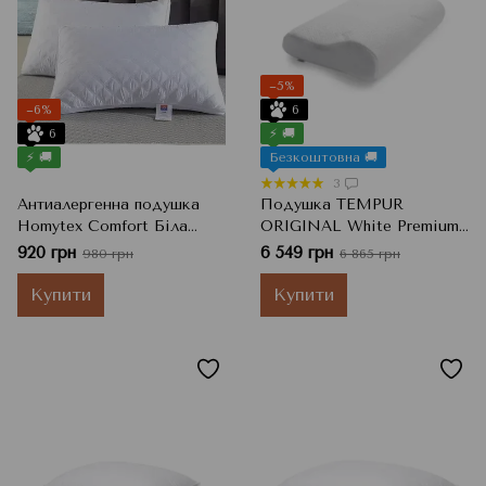
−5%
−6%
6
6
⚡ 🚚
⚡ 🚚
Безкоштовна 🚚
3
Антиалергенна подушка
Подушка TEMPUR
Homytex Comfort Біла
ORIGINAL White Premium,
50x70 см
Білий, S
920 грн
6 549 грн
980 грн
6 865 грн
Купити
Купити