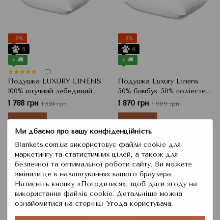
−2%
−2%
6
6
⚡ 🚚
⚡ 🚚
1
Подушка LUXURY LINENS
Подушка Luxury Linens
100% штучний лебединий
50% бамбук 50% поліестер,
пух, 50x70 см
Білий, 50x70 см, 700 г, h=18
1 788 грн
1 870 грн
1 824 грн
1 909 грн
см
Купити
Купити
Ми дбаємо про вашу конфіденційність
Blankets.com.ua використовує файли cookie для
маркетингу та статистичних цілей, а також для
безпечної та оптимальної роботи сайту. Ви можете
змінити це в налаштуваннях вашого браузера.
Натисніть кнопку «Погодитися», щоб дати згоду на
використання файлів cookie. Детальніше можна
ознайомитися на сторінці
Угода користувача
.