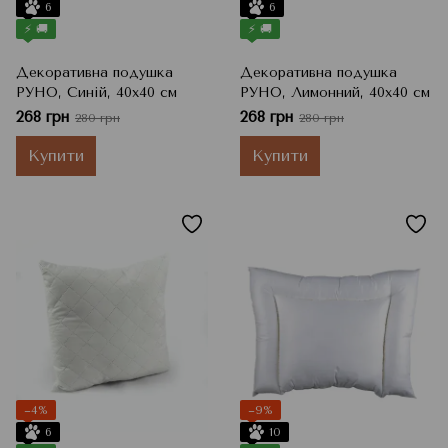
6
6
⚡ 🚚
⚡ 🚚
Декоративна подушка
Декоративна подушка
РУНО, Синій, 40x40 см
РУНО, Лимонний, 40x40 см
268 грн
268 грн
280 грн
280 грн
Купити
Купити
−4%
−9%
6
10