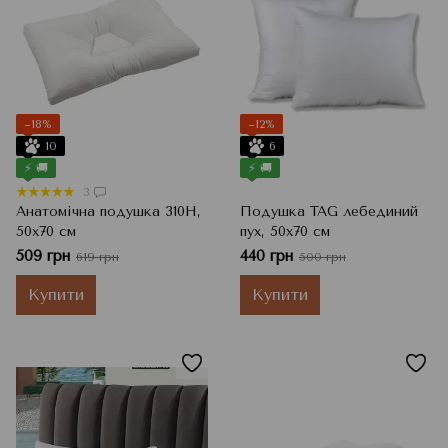
−18%
−12%
10
6
⚡ 🚚
⚡ 🚚
3
Анатомічна подушка 310Н,
Подушка TAG лебединий
50x70 см
пух, 50x70 см
509 грн
440 грн
619 грн
500 грн
Купити
Купити