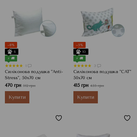
−8%
−5%
6
10
⚡ 🚚
⚡ 🚚
1
3
Силіконова подушка "Anti-
Силіконова подушка "CAT"
Stress", 50x70 см
50х70 см
470 грн
415 грн
512 грн
435 грн
Купити
Купити