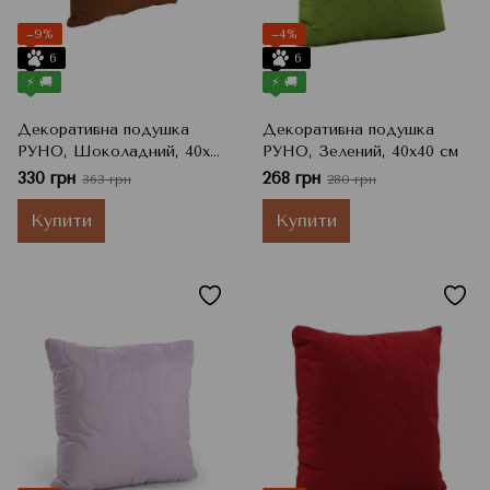
−9%
−4%
6
6
⚡ 🚚
⚡ 🚚
Декоративна подушка
Декоративна подушка
РУНО, Шоколадний, 40x40
РУНО, Зелений, 40x40 см
см, h=11 см
330 грн
268 грн
363 грн
280 грн
Купити
Купити