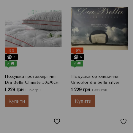
−9%
−9%
6
6
⚡ 🚚
⚡ 🚚
Подушки протиалергічні
Подушка ортопедична
Dia Bella Climate 50х70см
Unicolor dia bella silver
1 229 грн
1 229 грн
1 352 грн
1 352 грн
Купити
Купити