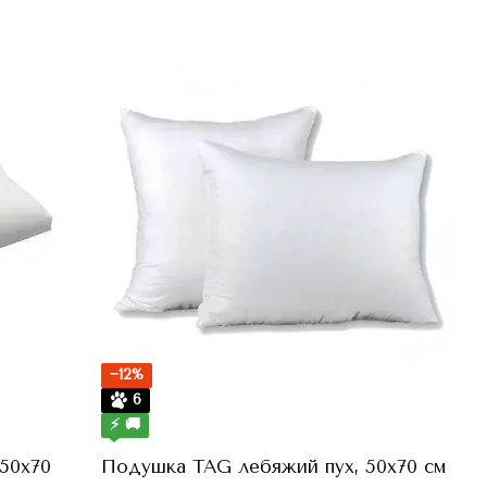
−12%
6
⚡ 🚚
50x70
Подушка TAG лебяжий пух, 50x70 см