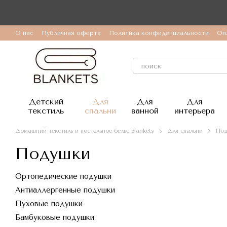
Перейти к основному контенту
О нас
Публичная оферта
Политика конфиденциальности
Оп
Детский
Для
Для
Для
текстиль
спальни
ванной
интерьера
Домашний текстиль и постельное белье Blankets
Для спальни
Под
Подушки
Ортопедические подушки
Антиаллергенные подушки
Пуховые подушки
Бамбуковые подушки