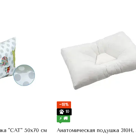
−18%
10
⚡ 🚚
ка "CAT" 50х70 см
Анатомическая подушка 310Н, 