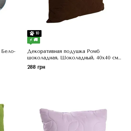
10
⚡ 🚚
 Бело-
Декоративная подушка Ромб
шоколадная, Шоколадный, 40x40 см,
h=11 см
288 грн