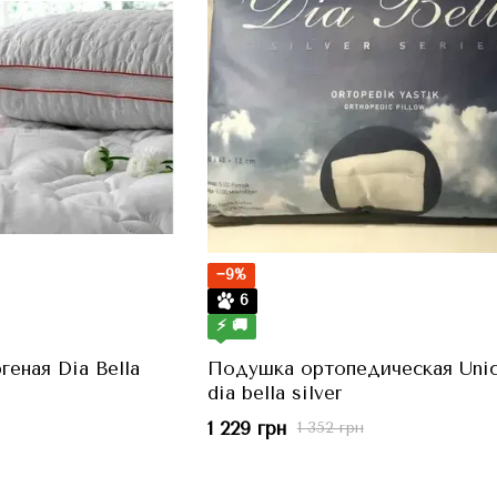
−9%
6
⚡ 🚚
еная Dia Bella
Подушка ортопедическая Unic
dia bella silver
1 229 грн
1 352 грн