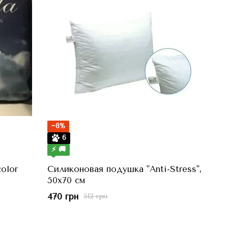
−8%
6
⚡ 🚚
olor
Силиконовая подушка "Anti-Stress",
50x70 см
470 грн
512 грн