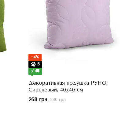
−4%
6
⚡ 🚚
Декоративная подушка РУНО,
Сиреневый, 40x40 см
268 грн
280 грн