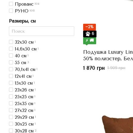
Прованс
104
РУНО
108
Размеры, см
−2%
6
⚡ 🚚
32x50 см
1
14,6x50 см
1
Подушка Luxury Li
40 см
1
50% полиэстер, Бел
55 см
3
г, h=18 см
1 870 грн
1 909 грн
70,1x41 см
1
12x41 см
1
15x50 см
1
23x26 см
1
25x25 см
1
25x35 см
1
27x32 см
1
29x29 см
1
30x25 см
1
30x28 см
2