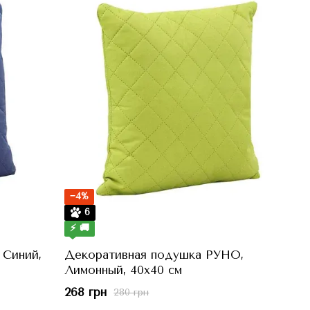
−4%
6
⚡ 🚚
 Синий,
Декоративная подушка РУНО,
Лимонный, 40x40 см
268 грн
280 грн