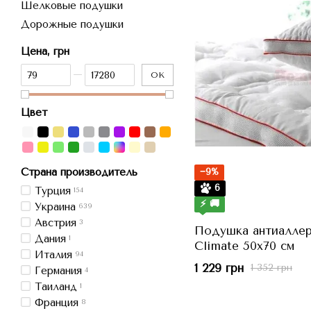
Шелковые подушки
Дорожные подушки
Цена, грн
От Цена, грн
До Цена, грн
OK
Цвет
−9%
Страна производитель
6
Турция
154
⚡ 🚚
Украина
639
Австрия
3
Подушка антиаллерг
Дания
1
Climate 50x70 см
Италия
94
1 229 грн
1 352 грн
Германия
4
Таиланд
1
Франция
8