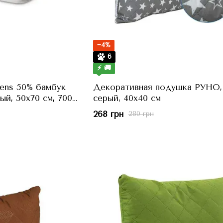
−4%
6
⚡ 🚚
nens 50% бамбук
Декоративная подушка РУНО,
ый, 50x70 см, 700
серый, 40x40 см
268 грн
280 грн