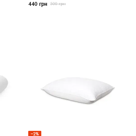
440 грн
500 грн
−2%