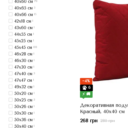
40x60 см
79
40x65 см
3
40x66 см
15
42x18 см
1
43x60 см
1
44x55 см
1
45x25 см
1
45x45 см
88
46x28 см
1
46x30 см
1
47x30 см
1
47x40 см
3
47x47 см
1
−4%
49x32 см
1
6
50x20 см
1
⚡ 🚚
50x25 см
3
Декоративная под
50x26 см
1
Красный, 40x40 см
50x30 см
1
50x36 см
1
268 грн
280 грн
50x40 см
1