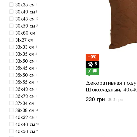
30x35 см
1
30x40 см
1
30x45 см
12
30x50 см
5
30x60 см
1
31x27 см
1
33x33 см
3
33x35 см
5
−9%
33x50 см
1
6
35x45 см
2
⚡ 🚚
35x50 см
1
35x55 см
Декоративная под
16
36x48 см
Шоколадный, 40x40 
1
36x78 см
1
330 грн
363 грн
37x34 см
1
38x38 см
14
40x32 см
1
40x40 см
98
40x50 см
2