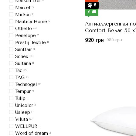
Maison D'or
4
6
Marcel
12
⚡ 🚚
MirSon
1
Nautica Home
5
Антиаллергенная п
Othello
49
Comfort Белая 50 x
Penelope
2
920 грн
980 грн
Prestij Textile
11
Santfair
3
Sonex
38
Sultana
11
Tac
39
TAG
49
Technogel
16
Tempur
9
Tulip
1
Unicolor
3
Usleep
1
Viluta
57
WELLPUR
1
Word of dream
3