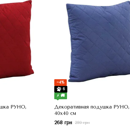
−4%
6
⚡ 🚚
ушка РУНО,
Декоративная подушка РУНО,
40x40 см
268 грн
280 грн