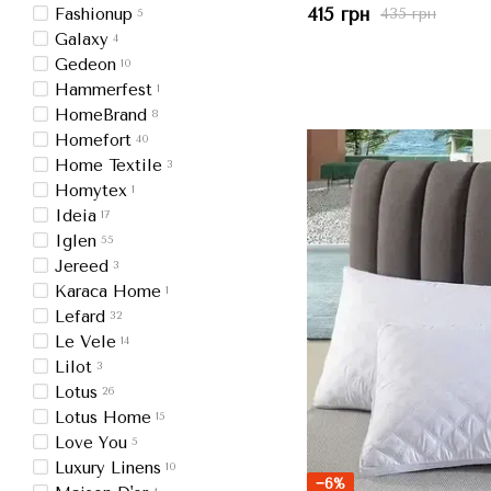
415 грн
Fashionup
435 грн
5
Galaxy
4
Gedeon
10
Hammerfest
1
HomeBrand
8
Homefort
40
Home Textile
3
Homytex
1
Ideia
17
Iglen
55
Jereed
3
Karaca Home
1
Lefard
32
Le Vele
14
Lilot
3
Lotus
26
Lotus Home
15
Love You
5
Luxury Linens
10
−6%