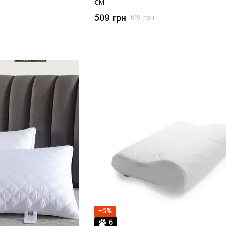
см
509 грн
619 грн
−5%
6