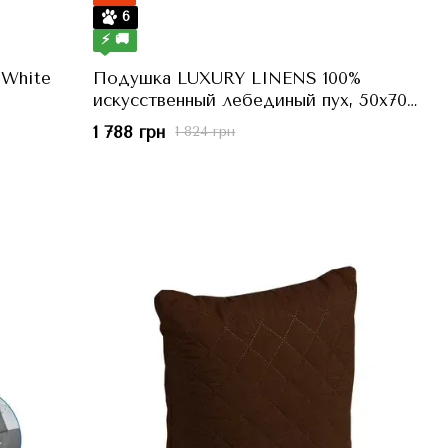
6
⚡ 🚚
White
Подушка LUXURY LINENS 100%
искусственный лебединый пух, 50x70
см
1 788 грн
1 824 грн