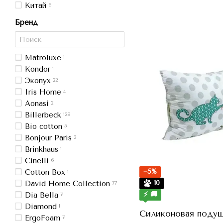
Китай
6
Бренд
Matroluxe
1
Kondor
1
Экопух
22
Iris Home
4
Aonasi
2
Billerbeck
128
Bio cotton
5
Bonjour Paris
3
Brinkhaus
1
Cinelli
6
−5%
Cotton Box
1
10
David Home Collection
77
⚡ 🚚
Dia Bella
7
Diamond
1
Силиконовая подуш
ErgoFoam
7