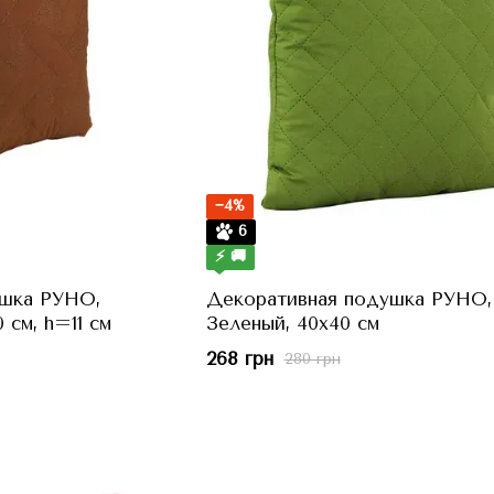
−4%
6
⚡ 🚚
ушка РУНО,
Декоративная подушка РУНО,
см, h=11 см
Зеленый, 40x40 см
268 грн
280 грн