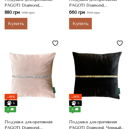
PAGOTI Diamond,
PAGOTI Diamond,
Антрацит, Серебряно-
Молочный, Серебряно-
880 грн
660 грн
978 грн
799 грн
золотистые стразы, 40x60
золотистые стразы, 40x40
см
см
Купить
Купить
−18%
−18%
6
6
⚡ 🚚
⚡ 🚚
Подушка декоративная
Подушка декоративная
PAGOTI Diamond,
PAGOTI Diamond, Черный,