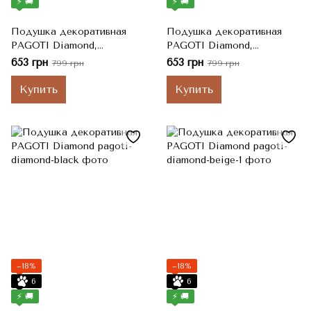
⚡ 🚚
⚡ 🚚
Подушка декоративная
Подушка декоративная
PAGOTI Diamond,
PAGOTI Diamond,
Серебряный, Сріблясті
Пудровый, Серебряно-
653 грн
653 грн
799 грн
799 грн
стрази, 40x40 см
золотистые стразы, 40x40
см
Купить
Купить
−18%
−18%
6
6
⚡ 🚚
⚡ 🚚