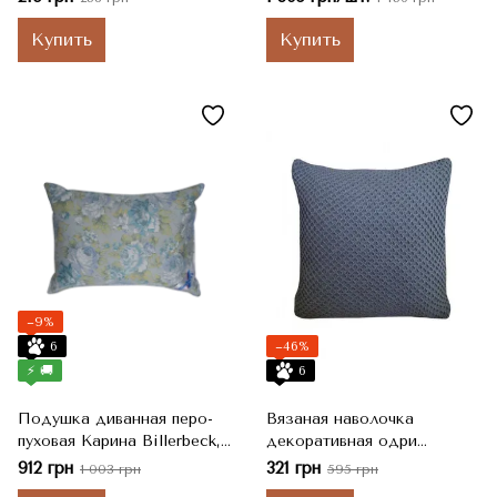
см
Купить
Купить
−9%
6
−46%
⚡ 🚚
6
Подушка диванная перо-
Вязаная наволочка
пуховая Карина Billerbeck,
декоративная одри
38x38 см, 280 г
графит, Серый, 45x45 см
912 грн
321 грн
1 003 грн
595 грн