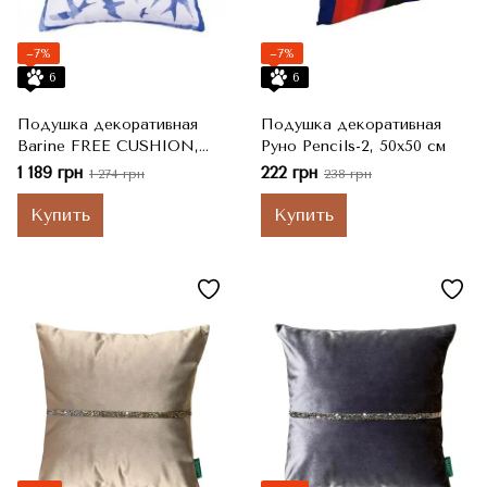
−7%
−7%
6
6
Подушка декоративная
Подушка декоративная
Barine FREE CUSHION,
Руно Penсils-2, 50x50 см
40x40 см
1 189 грн
222 грн
1 274 грн
238 грн
Купить
Купить