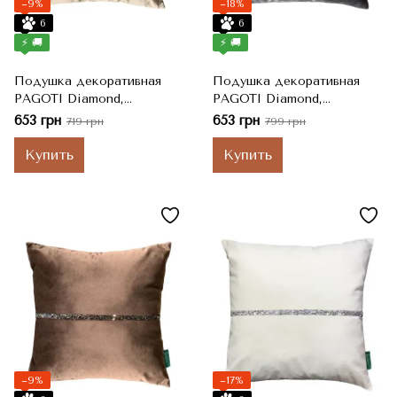
−9%
−18%
6
6
⚡ 🚚
⚡ 🚚
Подушка декоративная
Подушка декоративная
PAGOTI Diamond,
PAGOTI Diamond,
Бежевый, Серебряно-
Антрацит, Серебряно-
653 грн
653 грн
719 грн
799 грн
золотистые стразы, 40x40
золотистые стразы, 40x40
см
см
Купить
Купить
−9%
−17%