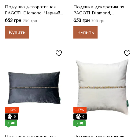
Подушка декоративная
Подушка декоративная
PAGOTI Diamond, Черный,
PAGOTI Diamond,
Сріблясті стрази, 40x40 см
Бежевый, Сріблясті
653 грн
653 грн
799 грн
799 грн
стрази, 40x40 см
Купить
Купить
−10%
−17%
6
6
⚡ 🚚
⚡ 🚚
Подушка декоративная
Подушка декоративная