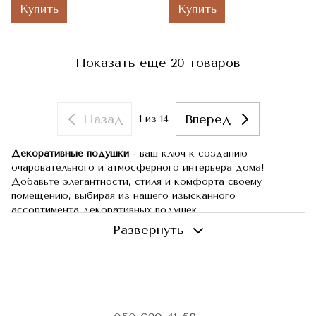
Купить
Купить
Показать еще 20 товаров
Назад
Вперед
1
из 14
Декоративные подушки
- ваш ключ к созданию
очаровательного и атмосферного интерьера дома!
Добавьте элегантности, стиля и комфорта своему
помещению, выбирая из нашего изысканного
ассортимента декоративных подушек.
Развернуть
Представленные декоративные подушки помогут вам
создать уют в любом уголке вашего дома. Разместите их
на диване, кровати или кресле, и вы мгновенно увидите,
как обычный интерьер превращается в стильное и
удивительное пространство.
Как выбрать декоративную подушку