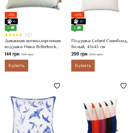
−9%
−15%
6
10
⚡ 🚚
⚡ 🚚
3
Диванная антиаллергенная
Подушка Lefard Спанбонд,
подушка Ника Billerbeck
Белый, 45x45 см
38х38 см
144 грн
299 грн
158 грн
350 грн
Купить
Купить