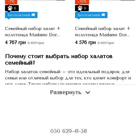
−7%
−10%
6
6
Бесплатная 🚚
Бесплатная 🚚
Семейный набор халат +
Семейный набор халат +
полотенца Madame Dor
полотенца Madame Dor
Беж/Бирюза, Бежевый,
Серый/Пудра, Серый,
4 767 грн
4 576 грн
5 107 грн
5 107 грн
S/M, 50x90 см + 70x140 см
S/M, 50x90 см + 70x140 см
Почему стоит выбрать набор халатов
семейный?
Набор халатов семейный – это идеальный подарок для
семьи или отличный выбор для тех, кто ценит комфорт и
уют дома. Такие наборы включают халаты разных
размеров, которые подойдут для мужчин, женщин и даже
Развернуть
детей. Они обеспечивают не только удобство, но и
гармоничный внешний вид для всей семьи, благодаря
единому стилю и качественным материалам.
Наборы халатов изготавливаются из различных
материалов, таких как хлопок, бамбук, микрофибра и
050 629-41-58
махра, которые обладают высокими гигроскопичными
свойствами и обеспечивают комфорт при ношении.