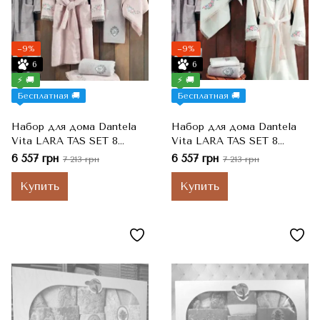
−9%
−9%
6
6
⚡ 🚚
⚡ 🚚
Бесплатная 🚚
Бесплатная 🚚
Набор для дома Dantela
Набор для дома Dantela
Vita LARA TAS SET 8
Vita LARA TAS SET 8
BAMBU 2 халата + 2 пары
BAMBU 2 халата + 2 пары
6 557 грн
6 557 грн
7 213 грн
7 213 грн
тапочек + 4 полотенца,
тапочек + 4 полотенца,
Pudra Пудра, S/M/L/XL
Krem Кремовый
Купить
Купить