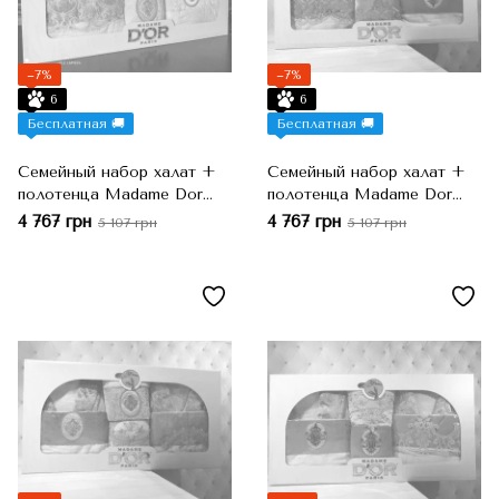
−7%
−7%
6
6
Бесплатная 🚚
Бесплатная 🚚
Семейный набор халат +
Семейный набор халат +
полотенца Madame Dor
полотенца Madame Dor
Пудра/Крем, Пудровый,
Бирюза/Серый,
4 767 грн
4 767 грн
5 107 грн
5 107 грн
S/M, 50x90 см + 70x140 см
Бирюзовый, S/M, 50x90 см
+ 70x140 см