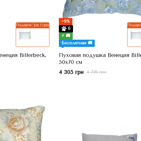
−9%
Подарок* (за 1 грн)
Подарок
6
⚡ 🚚
Бесплатная 🚚
неция Billerbeck,
Пуховая подушка Венеция Bille
50x70 см
4 305 грн
4 736 грн