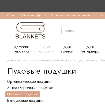
Перейти к основному контенту
О нас
Публичная оферта
Политика конфиденциальности
Оп
Детский
Для
Для
Для
текстиль
спальни
ванной
интерьера
Домашний текстиль и постельное белье Blankets
Для спальни
Под
Пуховые подушки
Ортопедические подушки
Антиаллергенные подушки
Пуховые подушки
Бамбуковые подушки