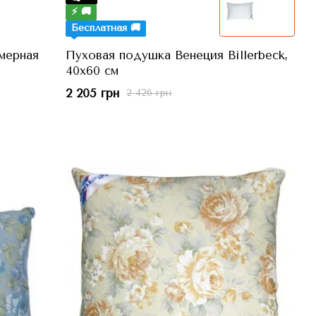
⚡ 🚚
Бесплатная 🚚
мерная
Пуховая подушка Венеция Billerbeck,
40x60 см
2 205 грн
2 426 грн