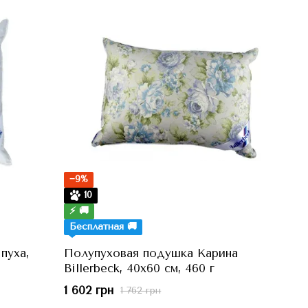
−9%
10
⚡ 🚚
Бесплатная 🚚
пуха,
Полупуховая подушка Карина
Billerbeck, 40x60 см, 460 г
1 602 грн
1 762 грн