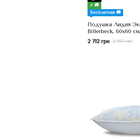
⚡ 🚚
Бесплатная 🚚
Подушка Лидия Экс
Billerbeck, 60x60 см
2 712 грн
2 983 грн