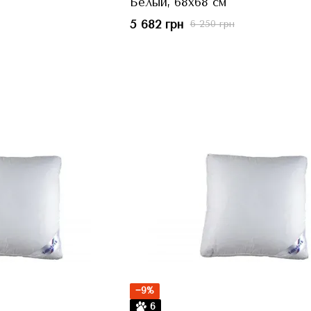
Белый, 68x68 см
5 682 грн
6 250 грн
−9%
6