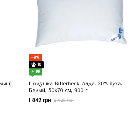
−9%
10
⚡ 🚚
лыш)
Подушка Billerbeck Лада, 30% пуха,
Белый, 50x70 см, 900 г
1 842 грн
2 026 грн