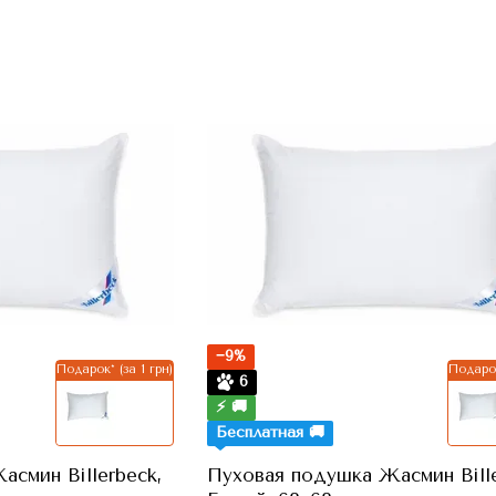
−9%
Подарок* (за 1 грн)
Подарок
6
⚡ 🚚
Бесплатная 🚚
смин Billerbeck,
Пуховая подушка Жасмин Bille