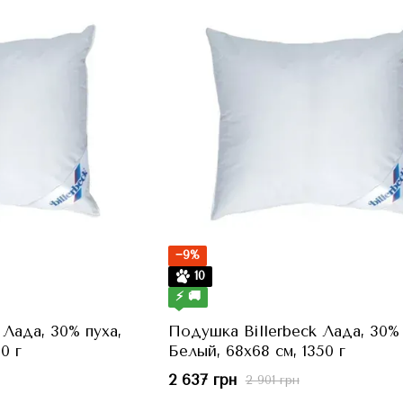
−9%
10
⚡ 🚚
 Лада, 30% пуха,
Подушка Billerbeck Лада, 30% 
0 г
Белый, 68x68 см, 1350 г
2 637 грн
2 901 грн