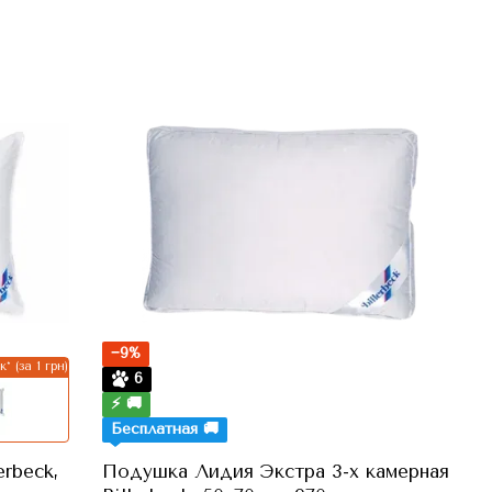
−9%
* (за 1 грн)
6
⚡ 🚚
Бесплатная 🚚
rbeck,
Подушка Лидия Экстра 3-х камерная