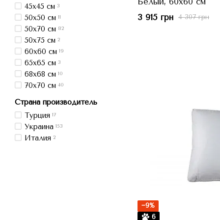
Белый, 60x60 см
45x45 см
3
3 915 грн
4 307 грн
50x50 см
11
50x70 см
82
50x75 см
2
60x60 см
19
65x65 см
3
68x68 см
10
70x70 см
40
Страна производитель
Турция
17
Украина
153
Италия
2
−9%
6