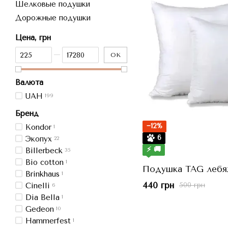
Шелковые подушки
Дорожные подушки
Цена, грн
От Цена, грн
До Цена, грн
OK
Валюта
UAH
199
Бренд
−12%
Kondor
1
6
Экопух
22
⚡ 🚚
Billerbeck
35
Bio cotton
1
Подушка TAG лебяж
Brinkhaus
1
440 грн
500 грн
Cinelli
6
Dia Bella
1
Gedeon
10
Hammerfest
1