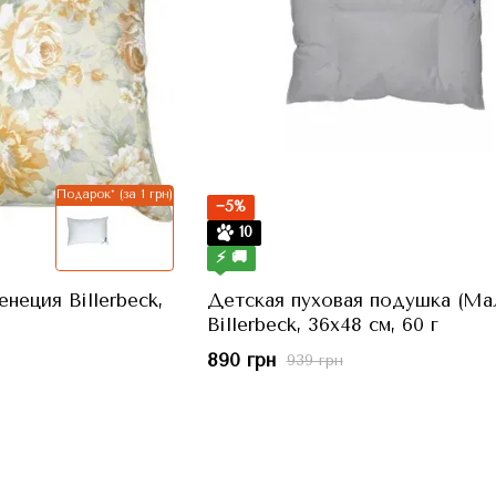
Подарок* (за 1 грн)
−5%
10
⚡ 🚚
неция Billerbeck,
Детская пуховая подушка (Ма
Billerbeck, 36x48 см, 60 г
890 грн
939 грн