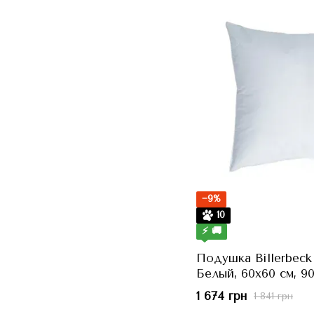
−9%
10
⚡ 🚚
Подушка Billerbeck
Белый, 60x60 см, 90
1 674 грн
1 841 грн