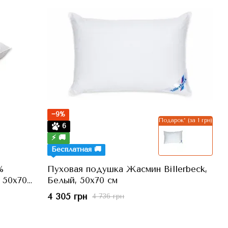
−9%
Подарок* (за 1 грн)
6
⚡ 🚚
Бесплатная 🚚
%
Пуховая подушка Жасмин Billerbeck,
 50x70
Белый, 50x70 см
4 305 грн
4 736 грн