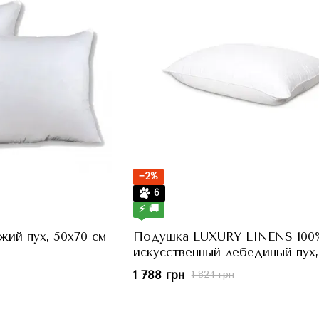
−2%
6
⚡ 🚚
ий пух, 50x70 см
Подушка LUXURY LINENS 100
искусственный лебединый пух,
см
1 788 грн
1 824 грн