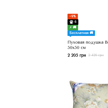
−9%
6
⚡ 🚚
Бесплатная 🚚
Пуховая подушка Ве
50x50 см
2 205 грн
2 426 грн