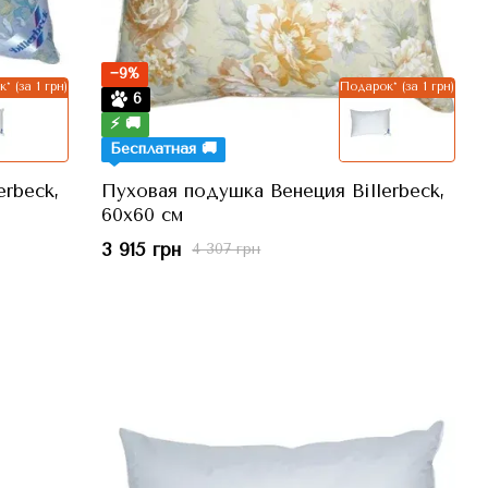
−9%
* (за 1 грн)
Подарок* (за 1 грн)
6
⚡ 🚚
Бесплатная 🚚
rbeck,
Пуховая подушка Венеция Billerbeck,
60x60 см
3 915 грн
4 307 грн