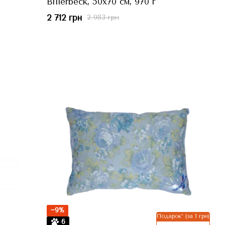
Billerbeck, 50x70 см, 970 г
2 712 грн
2 983 грн
−9%
Подарок* (за 1 грн)
6