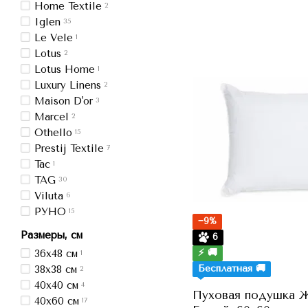
Home Textile
2
Iglen
35
Le Vele
1
Lotus
2
Lotus Home
1
Luxury Linens
2
Maison D'or
3
Marcel
2
Othello
15
Prestij Textile
7
Tac
1
TAG
30
Viluta
6
РУНО
15
−9%
Размеры, см
6
⚡ 🚚
36x48 см
1
Бесплатная 🚚
38x38 см
2
40x40 см
4
Пуховая подушка Жа
40x60 см
17