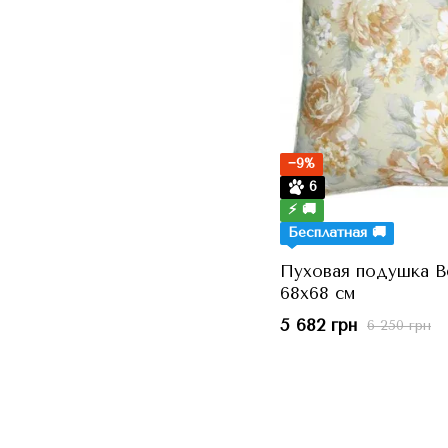
−9%
6
⚡ 🚚
Бесплатная 🚚
Пуховая подушка Ве
68x68 см
5 682 грн
6 250 грн