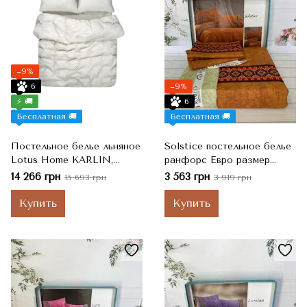
−9%
6
−9%
⚡ 🚚
6
Бесплатная 🚚
Бесплатная 🚚
Постельное белье льняное
Solstice постельное белье
Lotus Home KARLIN,
ранфорс Евро размер
Stripe Linen Полосатый +
Romeo home Турция
14 266 грн
3 563 грн
15 693 грн
3 919 грн
Лен, Евро, 200x220 см,
260x280 см, 50x70 см
Купить
Купить