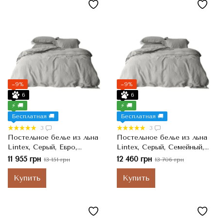
−9%
−9%
6
6
⚡ 🚚
⚡ 🚚
Бесплатная 🚚
Бесплатная 🚚
3
3
Постельное белье из льна
Постельное белье из льна
Lintex, Серый, Евро,
Lintex, Серый, Семейный,
200x220 см, 220x240 см,
145x215 см, 220x240 см,
11 955 грн
12 460 грн
13 151 грн
13 706 грн
50x70 см
50x70 см
Купить
Купить