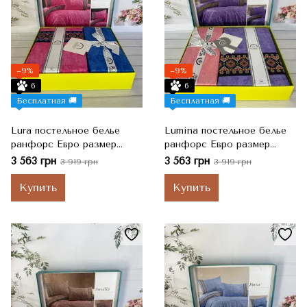
−9%
−9%
6
6
Бесплатная 🚚
Бесплатная 🚚
Lura постельное белье
Lumina постельное белье
ранфорс Евро размер
ранфорс Евро размер
Romeo home Турция
Romeo home Турция
3 563 грн
3 563 грн
3 919 грн
3 919 грн
Купить
Купить