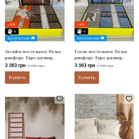
−9%
−9%
6
6
Бесплатная 🚚
Бесплатная 🚚
Arcadia постельное белье
Focus постельное белье
ранфорс Евро размер
ранфорс Евро размер
Romeo home Турция
Romeo home Турция
3 563 грн
3 563 грн
3 919 грн
3 919 грн
Купить
Купить