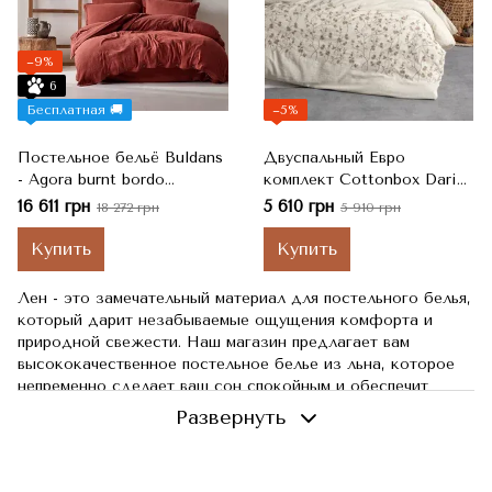
−9%
6
Бесплатная 🚚
−5%
Постельное бельё Buldans
Двуспальный Евро
- Agora burnt bordo
комплект Cottonbox Darian
бордовый евро
с вышивкой хлопок/лен,
16 611 грн
5 610 грн
18 272 грн
5 910 грн
Bej Бежевый, 200х220 см,
260x240 см, 50⨉70 - 4шт
Купить
Купить
Лен - это замечательный материал для постельного белья,
который дарит незабываемые ощущения комфорта и
природной свежести. Наш магазин предлагает вам
высококачественное постельное белье из льна, которое
непременно сделает ваш сон спокойным и обеспечит
отличный отдых.
Развернуть
Почему стоит покупать постельное белье из
льна