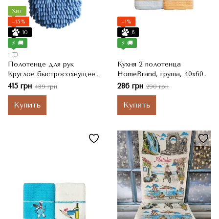
Хит
−15%
−1%
10
6
⚡ 🚚
⚡ 🚚
1
Полотенце для рук
Кухня 2 полотенца
Круглое быстросохнущее
HomeBrand, груша, 40x60
из микрофибры Ø 17 см,
см
415 грн
286 грн
489 грн
290 грн
Синий
Купить
Купить