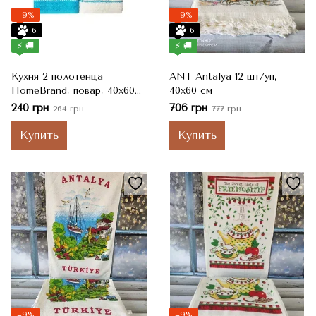
−9%
−9%
6
6
⚡ 🚚
⚡ 🚚
Кухня 2 полотенца
ANT Antalya 12 шт/уп,
HomeBrand, повар, 40x60
40x60 см
см
240 грн
706 грн
264 грн
777 грн
Купить
Купить
−9%
−9%