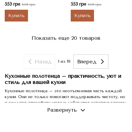
упаковка, 30x50 см
см
553 грн
553 грн
608 грн
608 грн
Купить
Купить
Показать еще 20 товаров
Назад
Вперед
1
из 19
Кухонные полотенца – практичность, уют и
стиль для вашей кухни
Кухонные полотенца – это неотъемлемая часть каждой
кухни. Они не только помогают поддерживать чистоту, но
и создают атмосферу уюта и добавляют эстетики вашему
интерьеру. Приобрести качественные полотенца для кухни
Развернуть
– значит сделать вашу домашнюю рутину более
комфортной и стильной. В этой статье мы расскажем,
почему стоит обратить внимание на кухонные полотенца,