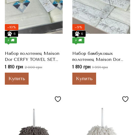
−10%
−9%
6
6
⚡ 🚚
⚡ 🚚
Набор полотенец Maison
Набор бамбуковых
Dor CERFY TOWEL SET
полотенец Maison Dor
ECRU (3), 30x50 см +
ROSE MARINE ECRU,
1 810 грн
1 810 грн
2 000 грн
1 991 грн
50x100 см + 85x150 см
30x50 см + 50x100 см +
75x140 см
Купить
Купить