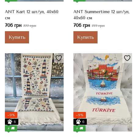
ANT Kart 12 шт/уп, 40x60
ANT Summertime 12 шт/уп,
см
40x60 см
706 грн
706 грн
777 грн
777 грн
Купить
Купить
−9%
−9%
6
6
⚡ 🚚
⚡ 🚚