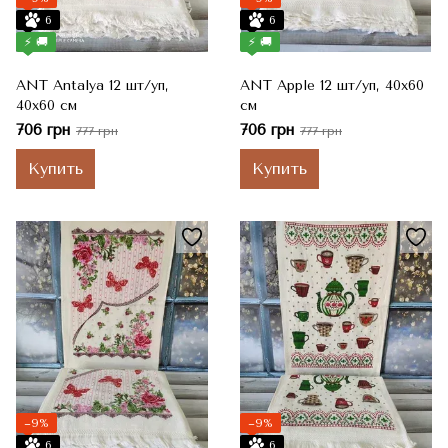
6
6
⚡ 🚚
⚡ 🚚
ANT Antalya 12 шт/уп,
ANT Apple 12 шт/уп, 40x60
40x60 см
см
706 грн
706 грн
777 грн
777 грн
Купить
Купить
−9%
−9%
6
6