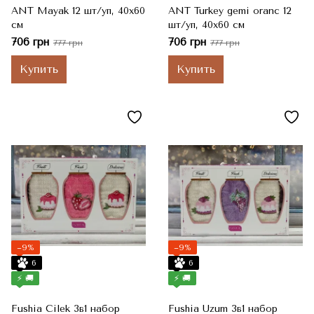
ANT Mayak 12 шт/уп, 40x60
ANT Turkey gemi oranc 12
см
шт/уп, 40x60 см
706 грн
706 грн
777 грн
777 грн
Купить
Купить
−9%
−9%
6
6
⚡ 🚚
⚡ 🚚
Fushia Cilek 3в1 набор
Fushia Uzum 3в1 набор