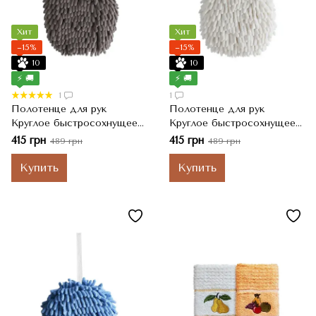
Хит
Хит
−15%
−15%
10
10
⚡ 🚚
⚡ 🚚
1
1
Полотенце для рук
Полотенце для рук
Круглое быстросохнущее
Круглое быстросохнущее
из микрофибры Ø 17 см
из микрофибры Ø 17 см,
415 грн
415 грн
489 грн
489 грн
Белый
Купить
Купить