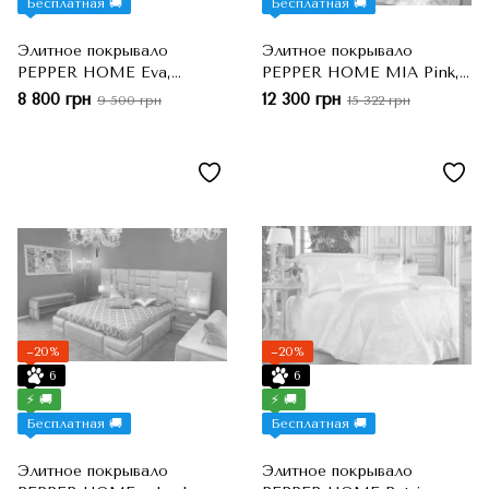
Бесплатная 🚚
Бесплатная 🚚
Элитное покрывало
Элитное покрывало
PEPPER HOME Eva,
PEPPER HOME MIA Pink,
Розовый, Евро-макси,
Розовый, Евро-макси,
8 800 грн
12 300 грн
9 500 грн
15 322 грн
260x270 см, 50x70 см
260x270 см, 50x70 см +
40x40 см
−20%
−20%
6
6
⚡ 🚚
⚡ 🚚
Бесплатная 🚚
Бесплатная 🚚
Элитное покрывало
Элитное покрывало