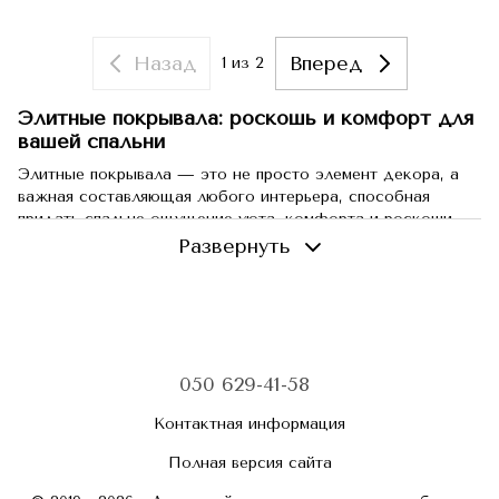
Назад
Вперед
1
из 2
Элитные покрывала: роскошь и комфорт для
вашей спальни
Элитные покрывала — это не просто элемент декора, а
важная составляющая любого интерьера, способная
придать спальне ощущение уюта, комфорта и роскоши.
Эти изделия отличаются высоким качеством, изысканным
Развернуть
дизайном и долговечностью. Интернет-магазин
Blankets.com.ua предлагает широкий выбор элитных
покрывал, которые помогут вам создать уникальный стиль
в вашем доме.
Материалы элитных покрывал
050 629-41-58
Элитные покрывала изготавливаются из различных
материалов, которые обеспечивают их исключительные
Контактная информация
свойства:
Полная версия сайта
Жаккард
: плотный и прочный материал, отличающийся
сложным переплетением нитей, что придает