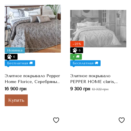
−25%
Новинка
6
6
⚡ 🚚
Бесплатная 🚚
Бесплатная 🚚
Элитное покрывало Pepper
Элитное покрывало
Home Florice, Серебряный,
PEPPER HOME claris,
Евро-макси, 260x270 см
Золотой, Евро-макси,
16 900 грн
9 300 грн
12 322 грн
260x270 см, 50x70 см
Купить