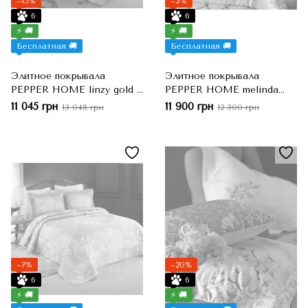
−15%
−3%
6
6
⚡ 🚚
⚡ 🚚
Бесплатная 🚚
Бесплатная 🚚
Элитное покрывала
Элитное покрывала
PEPPER HOME linzy gold ,
PEPPER HOME melinda
Золотой, Евро-макси,
krem , Кремовый, Евро-
11 045 грн
11 900 грн
13 048 грн
12 300 грн
260x270 см, 50x70 см
макси, 260x270 см, 50x70
см + 40x40 см
−7%
−20%
6
6
⚡ 🚚
⚡ 🚚