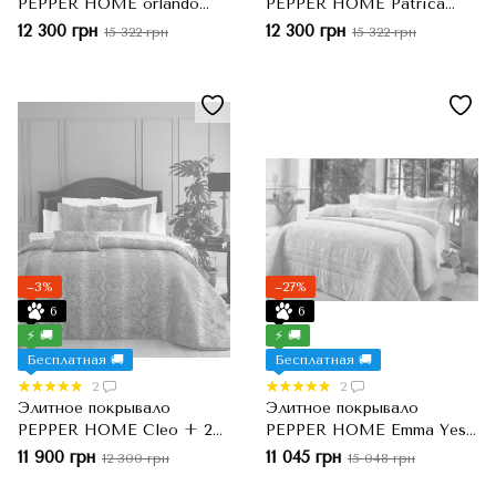
PEPPER HOME orlando
PEPPER HOME Patrica
bakir, Серо-голубой, Евро-
krem, Кремовый, Евро-
12 300 грн
12 300 грн
15 322 грн
15 322 грн
макси, 260x270 см, 50x70
макси, 260x270 см, 50x70
см
см
−3%
−27%
6
6
⚡ 🚚
⚡ 🚚
Бесплатная 🚚
Бесплатная 🚚
2
2
Элитное покрывало
Элитное покрывало
PEPPER HOME Cleo + 2
PEPPER HOME Emma Yesil
декоративные наволочки
+ 2 декоративные
11 900 грн
11 045 грн
12 300 грн
15 048 грн
50х70 + 2 диванные
наволочки 50х70 + 2