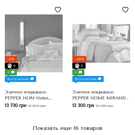
подушки, Кофейный, Евро-
диванные подушки,
макси, 260x270 см, 50x70
Мятный, Евро-макси,
см
260x270 см, 50x70 см
−8%
−20%
6
6
⚡ 🚚
⚡ 🚚
Бесплатная 🚚
Бесплатная 🚚
Элитное покрывало
Элитное покрывало
PEPPER HOM Helen,
PEPPER HOME MIRANDA,
Бежевый, Евро-макси,
Золотой, Евро-макси,
13 730 грн
12 300 грн
14 854 грн
15 322 грн
260x270 см, 50x70 см
260x270 см, 50x70 см
Показать еще 16 товаров