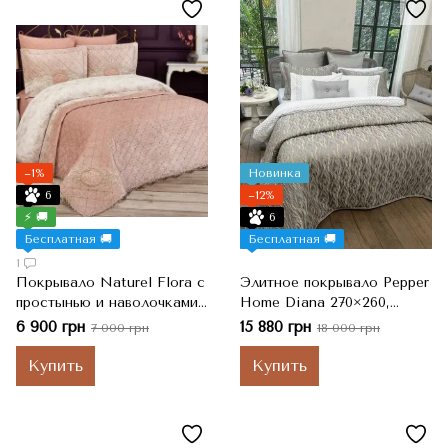
−1%
Новинка
6
−12%
⚡ 🚚
6
Бесплатная 🚚
Бесплатная 🚚
1
Покрывало Naturel Flora с
Элитное покрывало Pepper
простынью и наволочками
Home Diana 270×260,
(6 предметов), Pudra, Евро,
Турция, Бежево-серый,
6 900 грн
15 880 грн
7 000 грн
18 000 грн
240x260 см, 50x70 см
Евро-макси, 50x70 см 2 шт
Купить
Купить