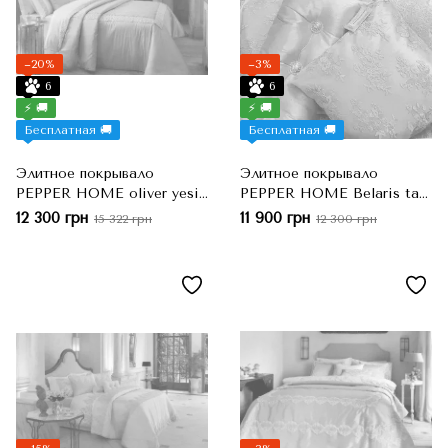
−20%
−3%
6
6
⚡ 🚚
⚡ 🚚
Бесплатная 🚚
Бесплатная 🚚
Элитное покрывало
Элитное покрывало
PEPPER HOME oliver yesil,
PEPPER HOME Belaris tas,
Зеленый, Евро-макси,
Серебряный, Евро-макси,
12 300 грн
11 900 грн
15 322 грн
12 300 грн
260x270 см, 50x70 см
260x270 см, 50x70 см