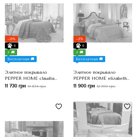
−21%
−3%
6
6
⚡ 🚚
⚡ 🚚
Бесплатная 🚚
Бесплатная 🚚
Элитное покрывало
Элитное покрывало
PEPPER HOME claudia
PEPPER HOME elizabeth
mavi, Синий, Евро-макси,
gri, Серый, Евро-макси,
11 730 грн
11 900 грн
14 854 грн
12 300 грн
260x270 см, 50x70 см
260x270 см, 50x70 см