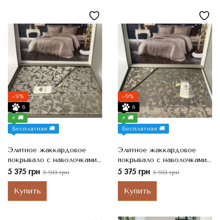
−9%
−9%
6
6
⚡ 🚚
⚡ 🚚
Бесплатная 🚚
Бесплатная 🚚
Элитное жаккардовое
Элитное жаккардовое
покрывало с наволочками
покрывало с наволочками
Diamond Cobel Bej, Bej
Diamond Cobel Bej, DARK
5 375 грн
5 375 грн
5 913 грн
5 913 грн
Бежевый, Евро-макси,
BEJ Темно-бежевый, Евро-
240x260 см, 50x70 см
макси, 240x260 см, 50x70
Купить
Купить
см