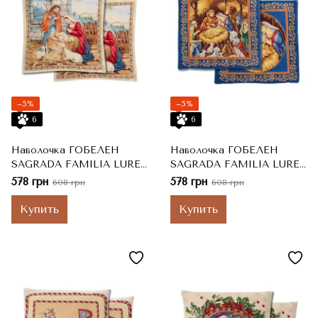
−5%
−5%
6
6
Наволочка ГОБЕЛЕН
Наволочка ГОБЕЛЕН
SAGRADA FAMILIA LUREX
SAGRADA FAMILIA LUREX
2, 45x45 см
ДВУСТОРОННЯЯ, 45x45
578 грн
578 грн
608 грн
608 грн
см
Купить
Купить