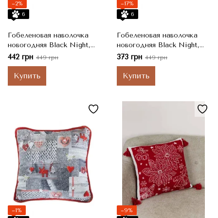
−2%
−17%
6
6
Гобеленовая наволочка
Гобеленовая наволочка
новогодняя Black Night,
новогодняя Black Night,
Черный / Серый / Белый,
Черный / Белый / Серый,
442 грн
373 грн
449 грн
449 грн
Олень, 45x45 см
Лось, 45x45 см
Купить
Купить
−1%
−9%