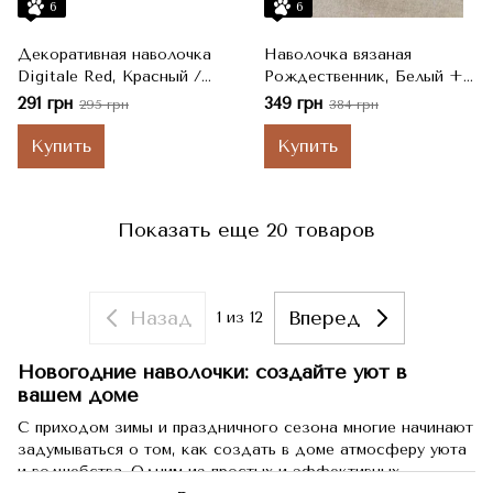
6
6
Декоративная наволочка
Наволочка вязаная
Digitale Red, Красный /
Рождественник, Белый +
Серый / Бежевый, 45x45
Красный, 45x45 см
291 грн
349 грн
295 грн
384 грн
см
Купить
Купить
Показать еще 20 товаров
Назад
Вперед
1
из 12
Новогодние наволочки: создайте уют в
вашем доме
С приходом зимы и праздничного сезона многие начинают
задумываться о том, как создать в доме атмосферу уюта
и волшебства. Одним из простых и эффективных