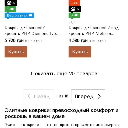
6
−3%
⚡ 🚚
6
Бесплатная 🚚
⚡ 🚚
2
Коврик для ванной/
Коврик для ванной / под
кровать PHP Diamond Ivory
кровать PHP Melissa,
белый, 65x140 см
Fragola Розовый, 70x150 см
5 720 грн
4 580 грн
6 060 грн
4 699 грн
Купить
Купить
Показать еще 20 товаров
Назад
Вперед
1
из 18
Элитные коврики: превосходный комфорт и
роскошь в вашем доме
Элитные коврики – это не просто предметы интерьера, а