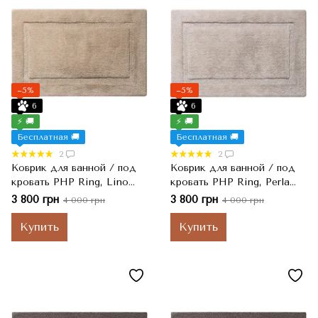
−5%
−5%
6
6
⚡ 🚚
⚡ 🚚
Бесплатная 🚚
Бесплатная 🚚
2
2
Коврик для ванной / под
Коврик для ванной / под
кровать PHP Ring, Lino
кровать PHP Ring, Perla
Темно-бежевый, 60x120 см
Серый, 60x120 см
3 800 грн
3 800 грн
4 000 грн
4 000 грн
Купить
Купить