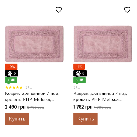
−9%
−1%
6
6
⚡ 🚚
⚡ 🚚
2
2
Коврик для ванной / под
Коврик для ванной / под
кровать PHP Melissa,
кровать PHP Melissa,
Fragola Розовый, 55x100 см
Fragola Розовый, 50x80 см
2 460 грн
1 782 грн
2 706 грн
1 800 грн
Купить
Купить