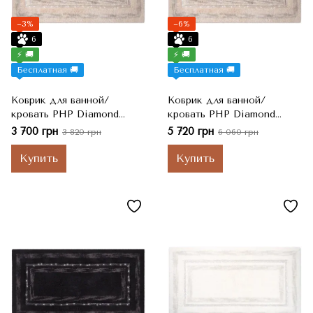
−3%
−6%
6
6
⚡ 🚚
⚡ 🚚
Бесплатная 🚚
Бесплатная 🚚
Коврик для ванной/
Коврик для ванной/
кровать PHP Diamond
кровать PHP Diamond
Beige бежевый, 55x110 см
Beige бежевый, 65x140 см
3 700 грн
5 720 грн
3 820 грн
6 060 грн
Купить
Купить