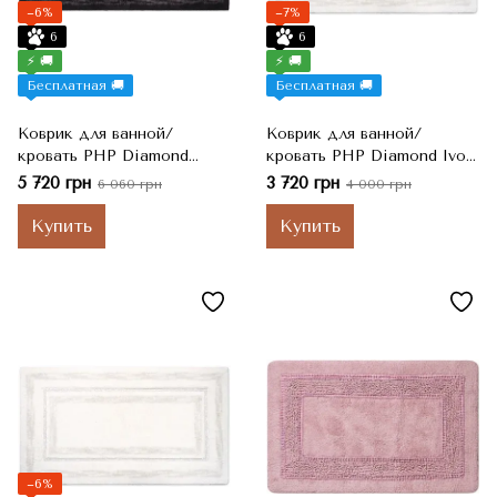
−6%
−7%
6
6
⚡ 🚚
⚡ 🚚
Бесплатная 🚚
Бесплатная 🚚
Коврик для ванной/
Коврик для ванной/
кровать PHP Diamond
кровать PHP Diamond Ivory
Black черный, 65x140 см
белый, 55x110 см
5 720 грн
3 720 грн
6 060 грн
4 000 грн
Купить
Купить
−6%