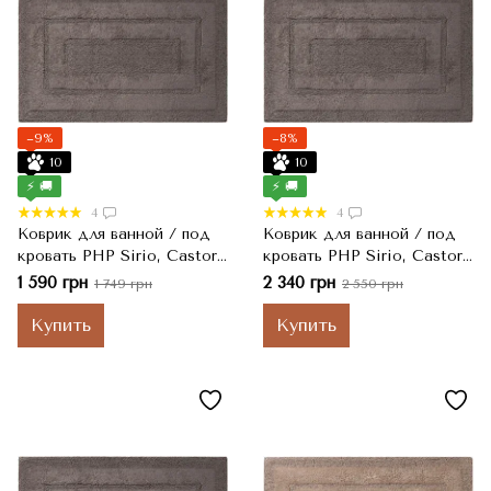
−9%
−8%
10
10
⚡ 🚚
⚡ 🚚
4
4
Коврик для ванной / под
Коврик для ванной / под
кровать PHP Sirio, Castoro
кровать PHP Sirio, Castoro
Коричневый, 50x80 см
Коричневый, 55x130 см
1 590 грн
2 340 грн
1 749 грн
2 550 грн
Купить
Купить