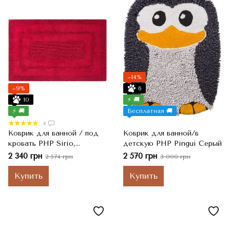
−14%
−9%
6
10
⚡ 🚚
⚡ 🚚
Бесплатная 🚚
4
Коврик для ванной / под
Коврик для ванной/в
кровать PHP Sirio,
детскую PHP Pingui Серый
Carminio Красный, 55x130
2 340 грн
2 570 грн
2 574 грн
3 000 грн
см
Купить
Купить