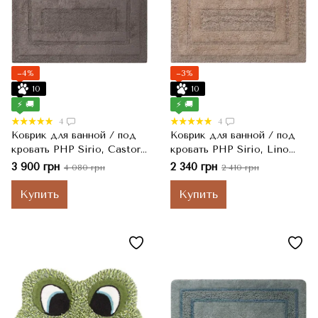
−4%
−3%
10
10
⚡ 🚚
⚡ 🚚
4
4
Коврик для ванной / под
Коврик для ванной / под
кровать PHP Sirio, Castoro
кровать PHP Sirio, Lino
Коричневый, 65x150 см
Темно-бежевый, 55x130 см
3 900 грн
2 340 грн
4 080 грн
2 410 грн
Купить
Купить