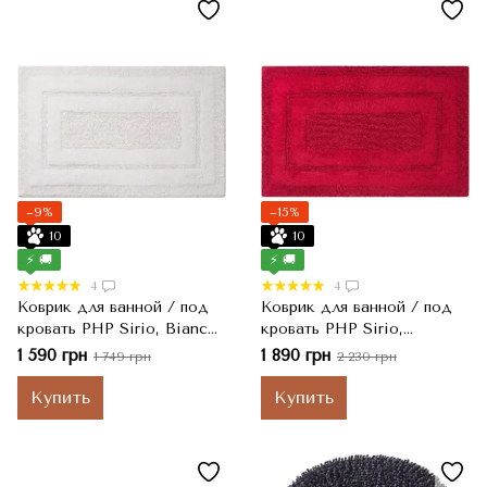
−9%
−15%
10
10
⚡ 🚚
⚡ 🚚
4
4
Коврик для ванной / под
Коврик для ванной / под
кровать PHP Sirio, Bianco
кровать PHP Sirio,
Белый, 50x80 см
Carminio Красный, 55x100
1 590 грн
1 890 грн
1 749 грн
2 230 грн
см
Купить
Купить