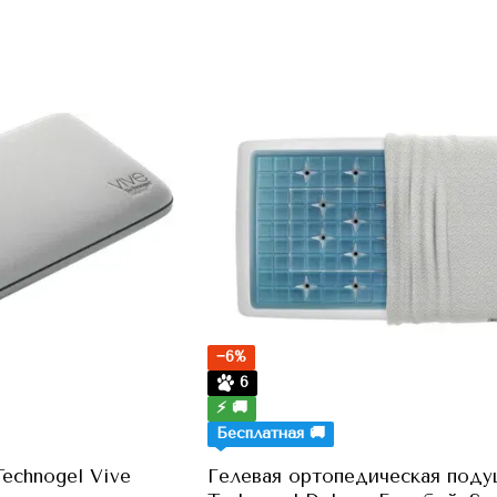
−6%
6
⚡ 🚚
Бесплатная 🚚
echnogel Vive
Гелевая ортопедическая поду