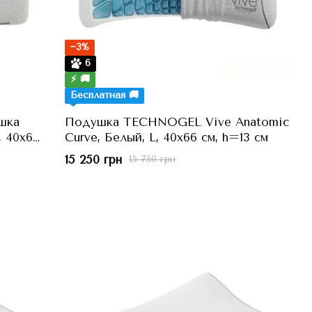
−3%
6
⚡ 🚚
Бесплатная 🚚
шка
Подушка TECHNOGEL Vive Anatomic
, 40x66
Curve, Белый, L, 40x66 см, h=13 см
15 250 грн
15 750 грн