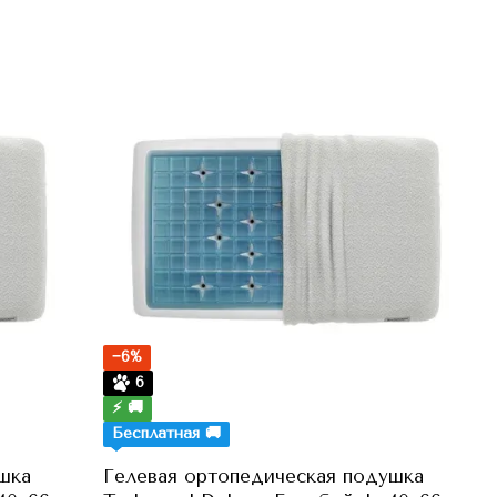
−6%
6
⚡ 🚚
Бесплатная 🚚
шка
Гелевая ортопедическая подушка