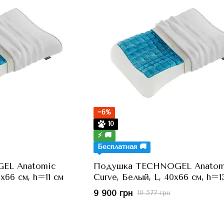
−6%
10
⚡ 🚚
Бесплатная 🚚
EL Anatomic
Подушка TECHNOGEL Anatom
x66 см, h=11 см
Curve, Белый, L, 40x66 см, h=1
9 900 грн
10 577 грн