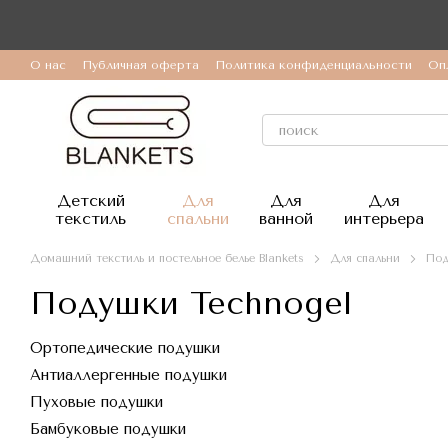
Перейти к основному контенту
О нас
Публичная оферта
Политика конфиденциальности
Оп
Детский
Для
Для
Для
текстиль
спальни
ванной
интерьера
Домашний текстиль и постельное белье Blankets
Для спальни
Под
Подушки Technogel
Ортопедические подушки
Антиаллергенные подушки
Пуховые подушки
Бамбуковые подушки