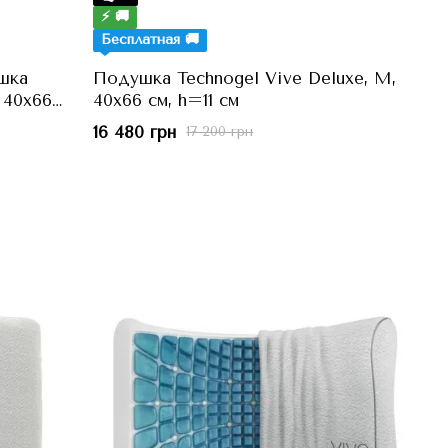
⚡ 🚚
Бесплатная 🚚
шка
Подушка Technogel Vive Deluxe, M,
 40x66
40x66 см, h=11 см
16 480 грн
17 200 грн