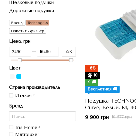
Шелковые подушки
Дорожные подушки
Бренд:
Technogel
Очистить фильтр
Цена, грн
От Цена, грн
До Цена, грн
OK
Цвет
−6%
10
⚡ 🚚
Страна производитель
Бесплатная 🚚
Италия
15
Подушка TECHNOG
Бренд
Curve, Белый, M, 40
9 900 грн
10 577 грн
Iris Home
4
Matroluxe
1