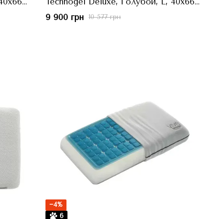
 40x66
Technogel Deluxe, Голубой, L, 40x66
см, h=14 см
9 900 грн
10 577 грн
−4%
6