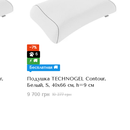
−7%
6
⚡ 🚚
Бесплатная 🚚
r,
Подушка TECHNOGEL Contour,
Белый, S, 40x66 см, h=9 см
9 700 грн
10 377 грн