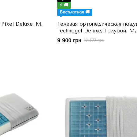
⚡ 🚚
Бесплатная 🚚
Pixel Deluxe, M,
Гелевая ортопедическая поду
Technogel Deluxe, Голубой, M,
см, h=11 см
9 900 грн
10 577 грн