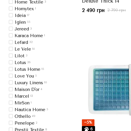
Deluxe Thick 14
Home Textile
3
Homytex
1
2 490 грн
2 790 грн
Ideia
17
Iglen
55
Jereed
3
Karaca Home
1
Lefard
32
Le Vele
14
Lilot
3
Lotus
26
Lotus Home
15
Love You
5
Luxury Linens
10
Maison D'or
4
Marcel
12
MirSon
1
Nautica Home
5
Othello
49
−5%
Penelope
2
6
Prestij Textile
11