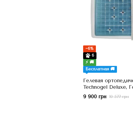
−6%
6
⚡ 🚚
Бесплатная 🚚
Гелевая ортопедич
Technogel Deluxe, Г
см, h=17 см
9 900 грн
10 577 грн