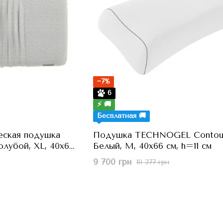
−7%
6
⚡ 🚚
Бесплатная 🚚
еская подушка
Подушка TECHNOGEL Contou
олубой, XL, 40x66
Белый, M, 40x66 см, h=11 см
9 700 грн
10 377 грн