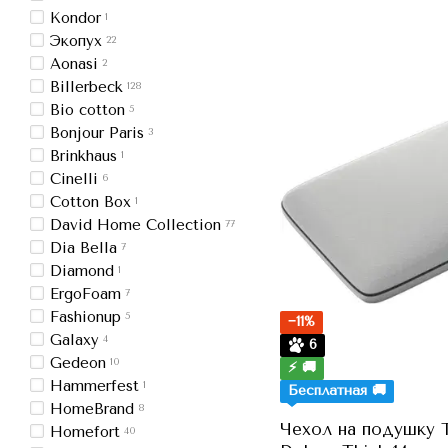
Kondor
1
Экопух
22
Aonasi
2
Billerbeck
128
Bio cotton
5
Bonjour Paris
3
Brinkhaus
1
Cinelli
6
Cotton Box
1
David Home Collection
77
Dia Bella
7
Diamond
1
ErgoFoam
7
Fashionup
5
−11%
Galaxy
4
6
Gedeon
10
⚡ 🚚
Hammerfest
1
Бесплатная 🚚
HomeBrand
8
Чехол на подушку T
Homefort
40