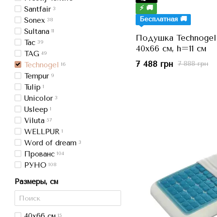
⚡ 🚚
Santfair
3
Бесплатная 🚚
Sonex
38
Sultana
11
Подушка Technogel 
Tac
39
40x66 см, h=11 см
TAG
49
7 488 грн
7 888 грн
Technogel
16
Tempur
9
Tulip
1
Unicolor
3
Usleep
1
Viluta
57
WELLPUR
1
Word of dream
3
Прованс
104
РУНО
108
Размеры, см
40x66 см
15