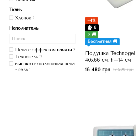
Ткань
Хлопок
9
−4%
6
Наполнитель
⚡ 🚚
Бесплатная 🚚
Пена с эффектом памяти
5
Подушка Technogel 
Техногель
12
40x66 см, h=14 см
высокотехнологичная пена
16 480 грн
- гель
17 200 грн
1