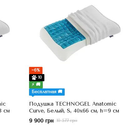
−6%
10
⚡ 🚚
Бесплатная 🚚
ic
Подушка TECHNOGEL Anatomic
3 см
Curve, Белый, S, 40x66 см, h=9 см
9 900 грн
10 577 грн