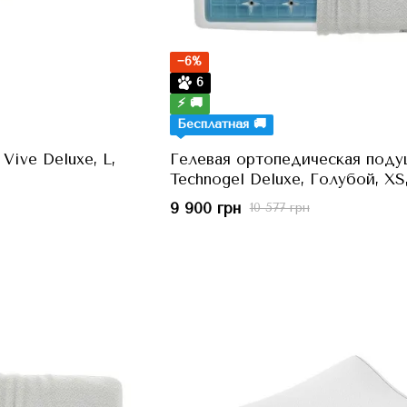
−6%
6
⚡ 🚚
Бесплатная 🚚
Vive Deluxe, L,
Гелевая ортопедическая поду
Technogel Deluxe, Голубой, XS
см, h=7 см
9 900 грн
10 577 грн