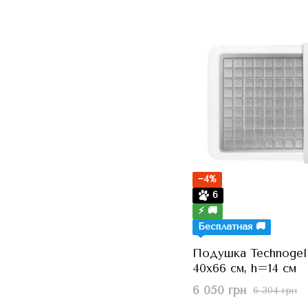
−4%
6
⚡ 🚚
Бесплатная 🚚
Подушка Technogel P
40x66 см, h=14 см
6 050 грн
6 304 грн