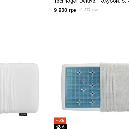
Technogel Deluxe, Голубой, S,
см, h=9 см
9 900 грн
10 577 грн
−6%
6