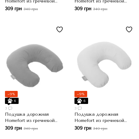
Homefort из гречневой
Homefort из гречневой
шелухи 40х40 см, Голубой
шелухи 40х40 см,
309 грн
309 грн
340 грн
340 грн
Коричневый
−9%
−9%
6
6
3
3
Подушка дорожная
Подушка дорожная
Homefort из гречневой
Homefort из гречневой
шелухи 40х40 см,
шелухи 40х40 см,
309 грн
309 грн
340 грн
340 грн
Малиновый
Молочный