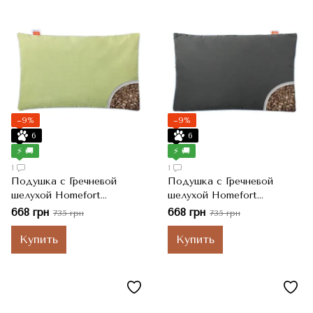
−9%
−9%
6
6
⚡ 🚚
⚡ 🚚
1
1
Подушка с Гречневой
Подушка с Гречневой
шелухой Homefort
шелухой Homefort
"Целебная", Салатовый,
"Целебная", Серый, 50x70
668 грн
668 грн
735 грн
735 грн
50x70 см
см
Купить
Купить