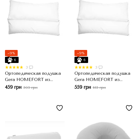
−9%
−9%
6
6
3
3
Ортопедическая подушка
Ортопедическая подушка
Gera HOMEFORT из
Gera HOMEFORT из
гречневой шелухи и
гречневой шелухи и
459 грн
559 грн
505 грн
615 грн
холофайбера, Белый,
холофайбера, Белый,
40x60 см
50x70 см