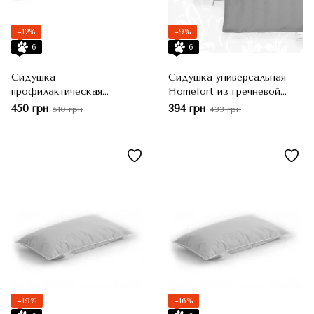
−12%
−9%
6
6
Сидушка
Сидушка универсальная
профилактическая
Homefort из гречневой
Homefort из гречневой
шелухи 40х40
450 грн
394 грн
510 грн
433 грн
шелухи 45х45
−19%
−16%