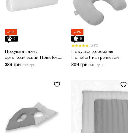
−9%
−9%
6
6
3
Подушка валик
Подушка дорожная
ортопедический Homefort
Homefort из гречневой
из гречневой шелухи 15х50
шелухи 40х40 см,
339 грн
309 грн
373 грн
340 грн
Бирюзовый