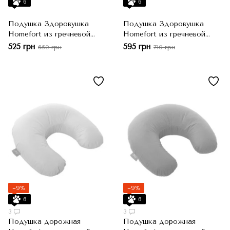
6
6
Подушка Здоровушка
Подушка Здоровушка
Homefort из гречневой
Homefort из гречневой
шелухи, 40x60 см, 2600 г
шелухи, Синий, 50x70 см,
525 грн
595 грн
650 грн
710 грн
4000 г
−9%
−9%
6
6
3
3
Подушка дорожная
Подушка дорожная