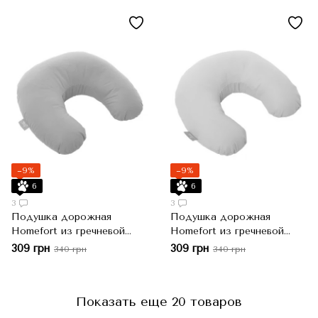
−9%
−9%
6
6
3
3
Подушка дорожная
Подушка дорожная
Homefort из гречневой
Homefort из гречневой
шелухи 40х40 см
шелухи 40х40 см, Розовый
309 грн
309 грн
340 грн
340 грн
Показать еще 20 товаров