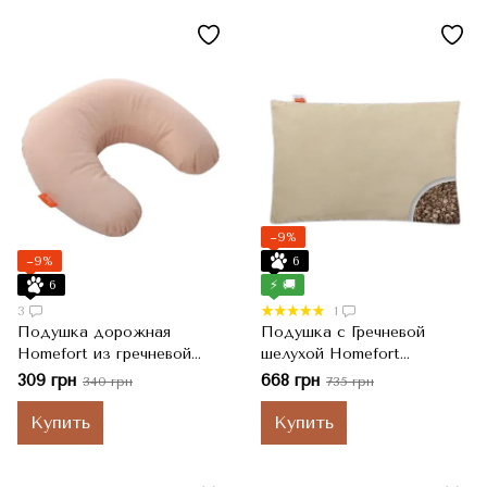
−9%
−9%
6
6
⚡ 🚚
3
1
Подушка дорожная
Подушка с Гречневой
Homefort из гречневой
шелухой Homefort
шелухи 40х40 см, Бежевый
"Целебная", Бежевый,
309 грн
668 грн
340 грн
735 грн
50x70 см
Купить
Купить