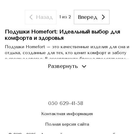
Назад
Вперед
1
из 2
Подушки Homefort: Идеальный выбор для
комфорта и здоровья
Подушки Homefort – это качественные изделия для сна и
отдыха, созданные для тех, кто ценит комфорт и заботу
о своем здоровье. В ассортименте бренда представлены
ортопедические подушки, дорожные подушки-рогалики,
Развернуть
сидушки и другие модели, наполненные гречневой
шелухой и синтетическим пухом. Homefort использует
современные технологии и натуральные материалы, чтобы
создать подушки, которые обеспечат комфортный и
здоровый сон.
050 629-41-58
Ортопедические подушки Homefort
Ортопедические подушки Homefort разработаны для
Контактная информация
поддержки головы и шеи в правильном положении во
время сна, что помогает улучшить качество сна и
Полная версия сайта
предотвратить проблемы со спиной и шеей. Одним из