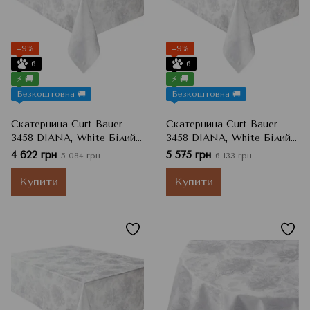
−9%
−9%
6
6
⚡ 🚚
⚡ 🚚
Безкоштовна 🚚
Безкоштовна 🚚
Скатернина Curt Bauer
Скатернина Curt Bauer
3458 DIANA, White Білий,
3458 DIANA, White Білий,
130x225 см
160x250 см
4 622 грн
5 575 грн
5 084 грн
6 133 грн
Купити
Купити