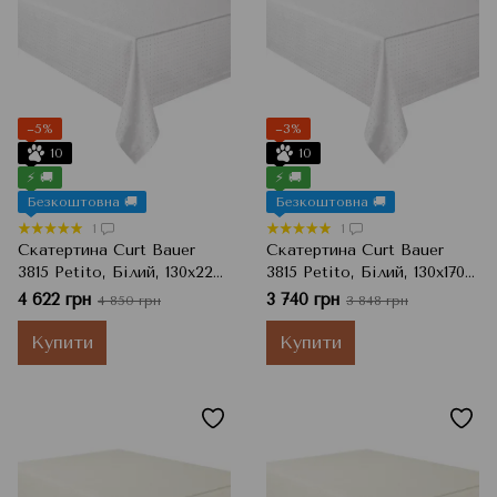
−5%
−3%
10
10
⚡ 🚚
⚡ 🚚
Безкоштовна 🚚
Безкоштовна 🚚
1
1
Скатертина Curt Bauer
Скатертина Curt Bauer
3815 Petito, Білий, 130x225
3815 Petito, Білий, 130x170
см
см
4 622 грн
3 740 грн
4 850 грн
3 848 грн
Купити
Купити