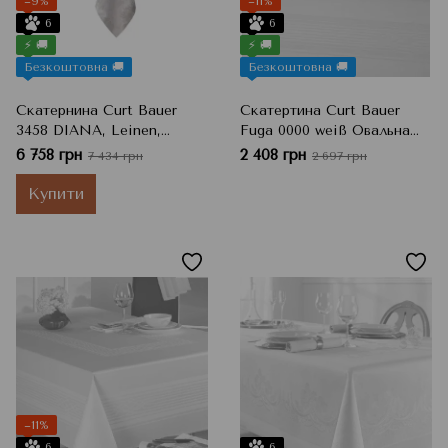
−9%
−11%
6
6
⚡ 🚚
⚡ 🚚
Безкоштовна 🚚
Безкоштовна 🚚
Скатернина Curt Bauer
Скатертина Curt Bauer
3458 DIANA, Leinen,
Fuga 0000 weiß Овальна
160x300 см
160х220 см
6 758 грн
2 408 грн
7 434 грн
2 697 грн
Купити
−11%
6
6