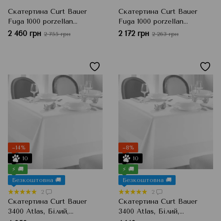
Скатертина Curt Bauer
Скатертина Curt Bauer
Fuga 1000 porzellan
Fuga 1000 porzellan
Прямокутна 130х275 см
Прямокутна 130х225 см
2 460 грн
2 172 грн
2 755 грн
2 263 грн
−14%
−8%
10
10
⚡ 🚚
⚡ 🚚
Безкоштовна 🚚
Безкоштовна 🚚
2
2
Скатертина Curt Bauer
Скатертина Curt Bauer
3400 Atlas, Білий,
3400 Atlas, Білий,