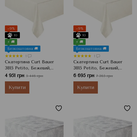
−9%
−9%
10
10
⚡ 🚚
⚡ 🚚
Безкоштовна 🚚
Безкоштовна 🚚
1
1
Скатертина Curt Bauer
Скатертина Curt Bauer
3815 Petito, Бежевий,
3815 Petito, Бежевий,
130x250 см
160x300 см
4 951 грн
6 695 грн
5 446 грн
7 365 грн
Купити
Купити