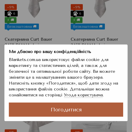
−9%
−9%
6
6
⚡ 🚚
⚡ 🚚
Безкоштовна 🚚
Безкоштовна 🚚
Скатернина Curt Bauer
Скатернина Curt Bauer
3458 DIANA, Leinen,
3458 DIANA, Leinen,
130x225 см
160x250 см
Ми дбаємо про вашу конфіденційність
4 622 грн
5 575 грн
5 084 грн
6 133 грн
Blankets.com.ua використовує файли cookie для
Купити
Купити
маркетингу та статистичних цілей, а також для
безпечної та оптимальної роботи сайту. Ви можете
змінити це в налаштуваннях вашого браузера.
Натисніть кнопку «Погодитися», щоб дати згоду на
використання файлів cookie. Детальніше можна
ознайомитися на сторінці
Угода користувача
.
Погодитися