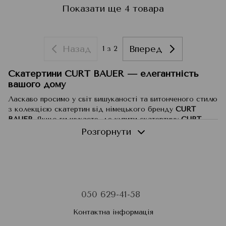
Показати ще 4 товара
Назад
Вперед
1
з 2
Скатертини CURT BAUER — елегантність
вашого дому
Ласкаво просимо у світ вишуканості та витонченого стилю
з колекцією скатертин від німецького бренду
CURT
BAUER
. Якщо ви шукаєте, де купити скатертину
CURT
BAUER
в Україні, тут ви знайдете все необхідне для
Розгорнути
створення ідеальної атмосфери у вашому домі. Розкішні
скатертини цього бренду нададуть вашому інтер'єру
особливого шарму та підкреслять бездоганний смак
господарів.
Виняткова якість і багаторічні традиції
050 629-41-58
Заснований у 1882 році,
CURT BAUER
— це бренд з
багатою історією та традиціями в текстильній
Контактна інформація
промисловості. Понад сто років компанія зберігає високі