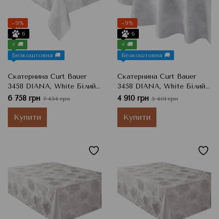
−9%
−9%
6
6
⚡ 🚚
⚡ 🚚
Безкоштовна 🚚
Безкоштовна 🚚
Скатернина Curt Bauer
Скатернина Curt Bauer
3458 DIANA, White Білий,
3458 DIANA, White Білий,
160x300 см
160x220 см
6 758 грн
4 910 грн
7 434 грн
5 401 грн
Купити
Купити