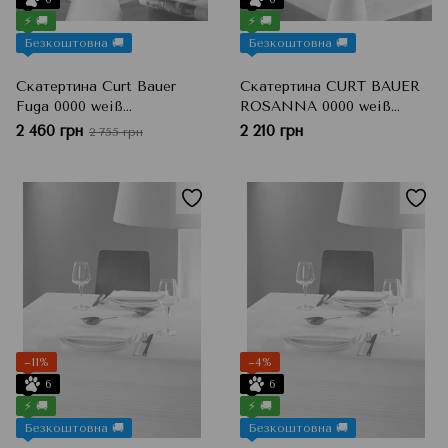
⚡ 🚚
⚡ 🚚
Безкоштовна 🚚
Безкоштовна 🚚
Скатертина Curt Bauer
Скатертина CURT BAUER
Fuga 0000 weiß
ROSANNA 0000 weiß
Прямокутна 130х275 см
Прямокутна 130х275 см
2 460 грн
2 210 грн
2 755 грн
−11%
−4%
6
6
⚡ 🚚
⚡ 🚚
Безкоштовна 🚚
Безкоштовна 🚚