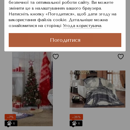
безпечної та оптимальної роботи сайту. Ви можете
змінити це в налаштуваннях вашого браузера.
Плед бавовняний
Плед-покривало
Натисніть кнопку «Погодитися», щоб дати згоду на
двосторонній
Altinpamuk, 150x200 см
використання файлів cookie. Детальніше можна
ALTINPAMUK 17184, Синій,
1 178 грн
1 200 грн
ознайомитися на сторінці
Угода користувача
.
1 583 грн
1 300 грн
Полуторний, 150x200 см
Купити
Купити
Погодитися
−7%
−26%
6
6