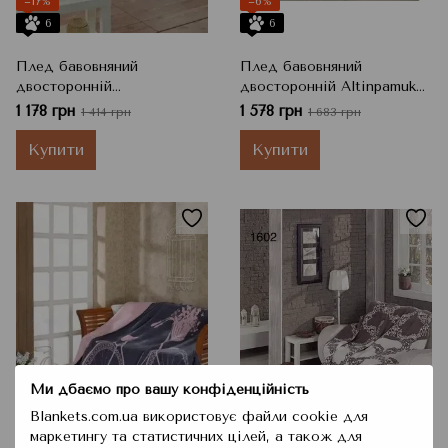
−17%
−6%
6
6
Плед бавовняний
Плед бавовняний
двосторонній
двосторонній Altinpamuk
ALTINPAMUK 1611А,
16020, Бежевий,
1 178 грн
1 578 грн
1 414 грн
1 683 грн
Бежевий, Полуторний,
Полуторний, 150x200 см
150x200 см
Купити
Купити
Ми дбаємо про вашу конфіденційність
Blankets.com.ua використовує файли cookie для
−26%
−8%
маркетингу та статистичних цілей, а також для
6
6