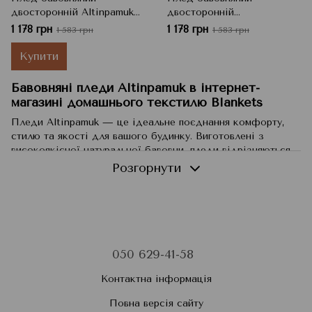
двосторонній Altinpamuk
двосторонній
1669A, Кремовий,
ALTINPAMUK 1678A,
1 178 грн
1 178 грн
1 583 грн
1 583 грн
Полуторний, 150x200 см
Різнокольоровий,
Полуторний, 150x200 см
Купити
Бавовняні пледи Altinpamuk в інтернет-
магазині домашнього текстилю Blankets
Пледи Altinpamuk — це ідеальне поєднання комфорту,
стилю та якості для вашого будинку. Виготовлені з
високоякісної натуральної бавовни, пледи відрізняються
м'якістю, легкістю та приємним відчуттям на шкірі.
Розгорнути
Бавовняні пледи Altinpamuk стануть вашим надійним
супутником у прохолодні вечори або затишним аксесуаром
для вашого інтер'єру.
Асортимент пледів Altinpamuk представлений
різноманітними кольорами, дизайнами та розмірами, щоб
ви могли підібрати варіант, що ідеально відповідає
050 629-41-58
вашому смаку та стилю будинку. Вони відрізняються
Контактна інформація
високою дихаючою здатністю та гіпоалергенністю, що
робить їх безпечними та приємними для людей з чутливою
Повна версія сайту
шкірою.