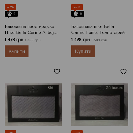
−7%
−7%
6
6
Бавовняна простирадло
Бавовняна піке Bella
Піке Bella Carine A. bej,
Carine Fume, Темно-сірий,
Бежевий, Євро
Євро
1 478 грн
1 478 грн
1 583 грн
1 583 грн
Купити
Купити