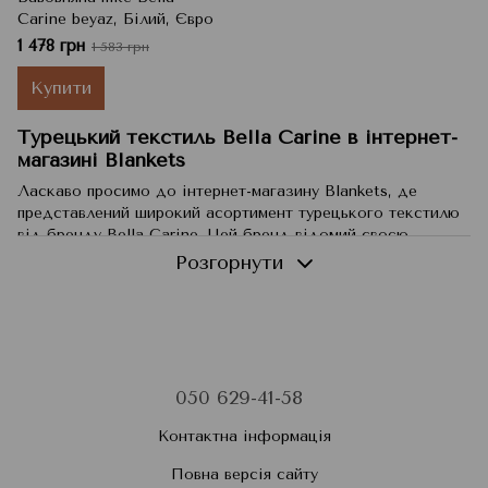
Carine beyaz, Білий, Євро
1 478 грн
1 583 грн
Купити
Турецький текстиль Bella Carine в інтернет-
магазині Blankets
Ласкаво просимо до інтернет-магазину Blankets, де
представлений широкий асортимент турецького текстилю
від бренду Bella Carine. Цей бренд відомий своєю
високою якістю та стильним дизайном, пропонуючи
Розгорнути
різноманітні товари для створення затишку та комфорту у
вашому будинку. У каталозі ви знайдете бавовняні
простирадла, однотонні покривала піке та багато іншого.
Бавовняні простирадла Bella Carine
Бавовняні простирадла від Bella Carine – це ідеальний
050 629-41-58
вибір для тих, хто цінує якість та комфорт. Виготовлені зі
100% натуральної бавовни, вони мають безліч переваг:
Контактна інформація
Висока якість
: Простирадла виготовлені з міцної та
Повна версія сайту
м'якої бавовни, яка забезпечує довгий термін служби.