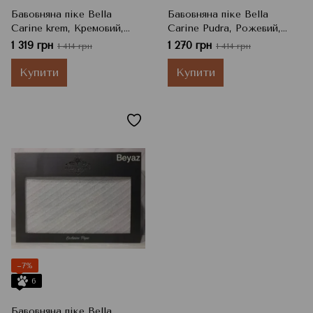
Бавовняна піке Bella
Бавовняна піке Bella
Carine krem, Кремовий,
Carine Pudra, Рожевий,
Євро
Євро
1 319 грн
1 270 грн
1 414 грн
1 414 грн
Купити
Купити
−7%
6
Бавовняна піке Bella