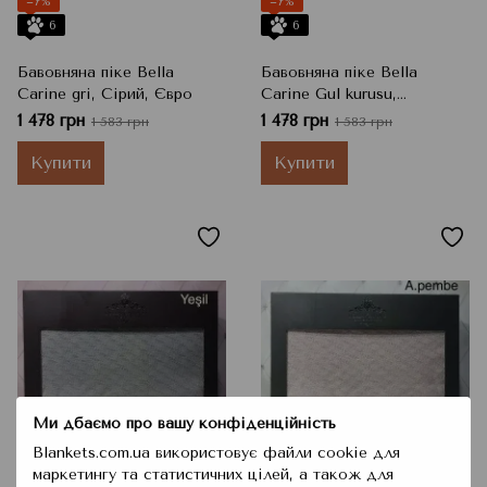
−7%
−7%
6
6
Бавовняна піке Bella
Бавовняна піке Bella
Carine gri, Сірий, Євро
Carine Gul kurusu,
Фіолетово-сірий, Євро
1 478 грн
1 478 грн
1 583 грн
1 583 грн
Купити
Купити
Ми дбаємо про вашу конфіденційність
Blankets.com.ua використовує файли cookie для
−7%
−7%
маркетингу та статистичних цілей, а також для
6
6