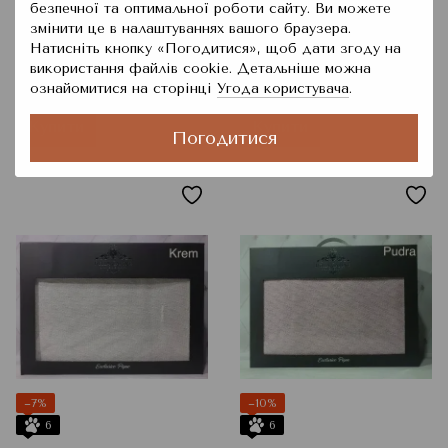
безпечної та оптимальної роботи сайту. Ви можете
змінити це в налаштуваннях вашого браузера.
Бавовняна піке Bella
Бавовняна піке Bella
Натисніть кнопку «Погодитися», щоб дати згоду на
Carine Yesil, Зелений,
Carine A pembe,
використання файлів cookie. Детальніше можна
Євро
Персиковий, Євро
1 478 грн
1 319 грн
ознайомитися на сторінці
Угода користувача
.
1 583 грн
1 414 грн
Купити
Купити
Погодитися
−7%
−10%
6
6