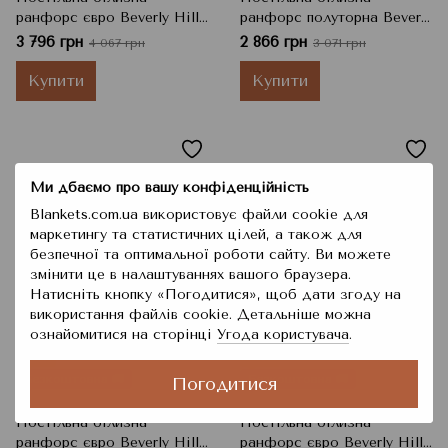
ранфорс євро Beverly Hills
ранфорс полуторна Beverly
Polo Club BHPC 009 Red
Hills Polo Club BHPC 010
3 796 грн
2 866 грн
4 067 грн
3 071 грн
100% бавовна,
Dark Blue 100% бавовна,
Різнокольоровий, 200x220
Синій, 160x220 см, 160x240
Купити
Купити
см, 240x260 см, 50x70 см
см, 50x70 см
Ми дбаємо про вашу конфіденційність
Blankets.com.ua використовує файли cookie для
маркетингу та статистичних цілей, а також для
безпечної та оптимальної роботи сайту. Ви можете
змінити це в налаштуваннях вашого браузера.
Натисніть кнопку «Погодитися», щоб дати згоду на
використання файлів cookie. Детальніше можна
−7%
−11%
ознайомитися на сторінці
Угода користувача
.
6
6
⚡ 🚚
⚡ 🚚
Безкоштовна 🚚
Безкоштовна 🚚
Погодитися
Постільна білизна
Постільна білизна
ранфорс євро Beverly Hills
ранфорс євро Beverly Hills