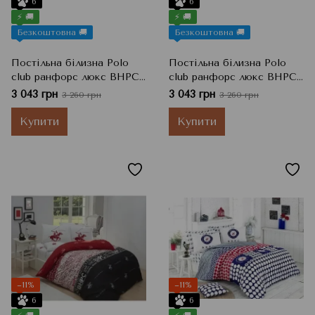
6
6
⚡ 🚚
⚡ 🚚
Безкоштовна 🚚
Безкоштовна 🚚
Постільна білизна Polo
Постільна білизна Polo
club ранфорс люкс BHPC
club ранфорс люкс BHPC
Beige 006, Бежевий, Євро,
Brown 006, Коричневий,
3 043 грн
3 043 грн
3 260 грн
3 260 грн
200x220 см, 50x70 см
Євро, 200x220 см, 50x70 см
Купити
Купити
−11%
−11%
6
6