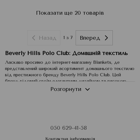
Показати ще 20 товарів
Назад
Вперед
1
з 7
Beverly Hills Polo Club: Домашній текстиль
Ласкаво просимо до інтернет-магазину Blankets, де
представлений широкий асортимент домашнього текстилю
від престижного бренду Beverly Hills Polo Club. Цей
бренд відомий своїм елегантним дизайном та високою
якістю, пропонуючи товари, які додадуть вашому будинку
Розгорнути
стиль та комфорт. У нашому каталозі ви знайдете
постільна білизна, рушники для ванної кімнати, килимки у
ванну кімнату, наволочки та жіночі халати.
Постільна білизна Beverly Hills Polo Club
Постільна білизна Beverly Hills Polo Club – це символ
050 629-41-58
розкоші та комфорту. Виготовлене із високоякісних
матеріалів, воно забезпечить вам спокійний та
Контактна інформація