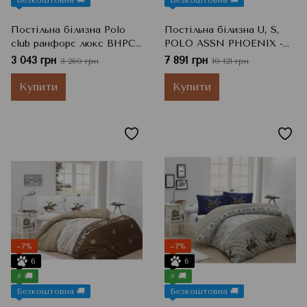
Постільна білизна Polo
Постільна білизна U, S,
club ранфорс люкс BHPC
POLO ASSN PHOENIX -
Blue 005, Білий, Євро,
євро, Зелений, 200x220 см,
3 043 грн
7 891 грн
3 260 грн
10 121 грн
200x220 см, 50x70 см
240x260 см, 50x70 см
Купити
Купити
−7%
−7%
6
6
⚡ 🚚
⚡ 🚚
Безкоштовна 🚚
Безкоштовна 🚚