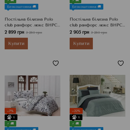
⚡ 🚚
⚡ 🚚
Безкоштовна 🚚
Безкоштовна 🚚
Постільна білизна Polo
Постільна білизна Polo
club ранфорс люкс BHPC
club ранфорс люкс BHPC
Red 004, Червоний, Євро,
dark Bluе 010, Синій, Євро,
2 899 грн
2 905 грн
3 260 грн
3 260 грн
200x220 см, 50x70 см
200x220 см, 50x70 см
Купити
Купити
−7%
−22%
6
6
⚡ 🚚
⚡ 🚚
Безкоштовна 🚚
Безкоштовна 🚚