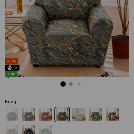
−10%
10
⚡ 🚚
Колір