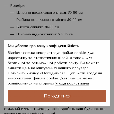
Розміри
:
Ширина посадкового місця: 70-80 см
Глибина посадкового місця: 50-60 см
Висота спинки: 70-80 см
Ширина підлокітників: 25-35 см
Переваги
:
Ми дбаємо про вашу конфіденційність
Захист:
Чохол надійно захищає крісло від пилу,
Blankets.com.ua використовує файли cookie для
подряпин, плям та інших пошкоджень, зберігаючи його
маркетингу та статистичних цілей, а також для
первозданний вигляд.
безпечної та оптимальної роботи сайту. Ви можете
змінити це в налаштуваннях вашого браузера.
Затишок та стиль:
Продукт надає вашому інтер'єру
Натисніть кнопку «Погодитися», щоб дати згоду на
свіжості та затишку, створюючи комфортну та приємну
використання файлів cookie. Детальніше можна
атмосферу в будинку.
ознайомитися на сторінці
Угода користувача
.
Простота догляду:
Легко знімається та стирається в
машинці, що робить чохол зручним у використанні для
Погодитися
сімей з дітьми та домашніми улюбленцями.
Чохол на м'яке крісло Love You – це не тільки захист, а й
стильний елемент декору, який зробить ваш будинок ще
затишним та комфортнішим!