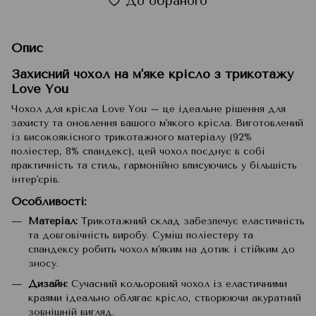
До обраного
Опис
Захисний чохол на м'яке крісло з трикотажу
Love You
Чохол для крісла Love You – це ідеальне рішення для
захисту та оновлення вашого м'якого крісла. Виготовлений
із високоякісного трикотажного матеріалу (92%
поліестер, 8% спандекс), цей чохол поєднує в собі
практичність та стиль, гармонійно вписуючись у більшість
інтер'єрів.
Особливості
:
Матеріал:
Трикотажний склад забезпечує еластичність
та довговічність виробу. Суміш поліестеру та
спандексу робить чохол м'яким на дотик і стійким до
зносу.
Дизайн:
Сучасний кольоровий чохол із еластичними
краями ідеально облягає крісло, створюючи акуратний
зовнішній вигляд.