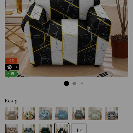
−9%
10
⚡ 🚚
Колір
+4