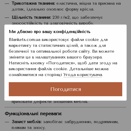
Трикотажна тканина:
еластична, міцна та приємна на
дотик, ідеально охоплює форму крісла.
Щільність тканини:
230 г/м2, що забезпечує
зносостійкість та довговічність виробу.
2. Зручна посадка:
Ми дбаємо про вашу конфіденційність
Еластичні краї:
чохол на крісло
легко одягається і
Blankets.com.ua використовує файли cookie для
надійно фіксується, забезпечуючи щільне прилягання.
маркетингу та статистичних цілей, а також для
безпечної та оптимальної роботи сайту. Ви можете
Універсальний розмір:
підходить для крісел шириною
змінити це в налаштуваннях вашого браузера.
від 90 до 140 см, що робить його універсальним для
Натисніть кнопку «Погодитися», щоб дати згоду на
більшості моделей меблів.
використання файлів cookie. Детальніше можна
3. Привабливий дизайн:
ознайомитися на сторінці
Угода користувача
.
Модний абстрактний принт у сучасному стилі
гармонійно впишеться у будь-який інтер'єр.
Погодитися
Можливість змінити колірну гаму кімнати або
приховати дефекти зношених меблів.
Функціональні переваги:
Захист меблів:
запобігає забрудненню, подряпинам,
плямам та зносу.