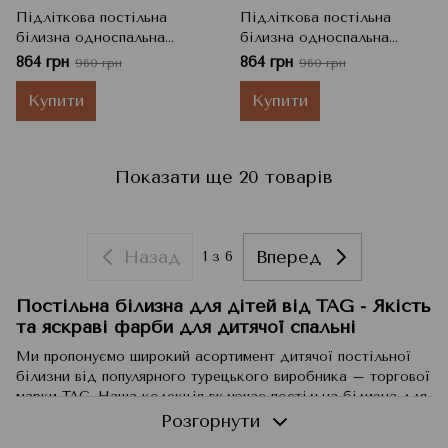
Підліткова постільна
Підліткова постільна
білизна односпальна
білизна односпальна
ранфорс TAG R7623 100%
ранфорс TAG R7625 100%
864 грн
864 грн
960 грн
960 грн
бавовна, 150x215 см, 50x70
бавовна, 150x215 см, 50x70
см + 70x70 см
см + 70x70 см
Купити
Купити
Показати ще 20 товарів
Назад
Вперед
1
з 6
Постільна білизна для дітей від TAG - Якість
та яскраві фарби для дитячої спальні
Ми пропонуємо широкий асортимент дитячої постільної
білизни від популярного турецького виробника – торгової
марки TAG. Наша колекція включає постільна білизна для
дітей різного віку і переваг. Ми пишаємося тим, що
Розгорнути
можемо запропонувати вам не лише стильні, а й якісні