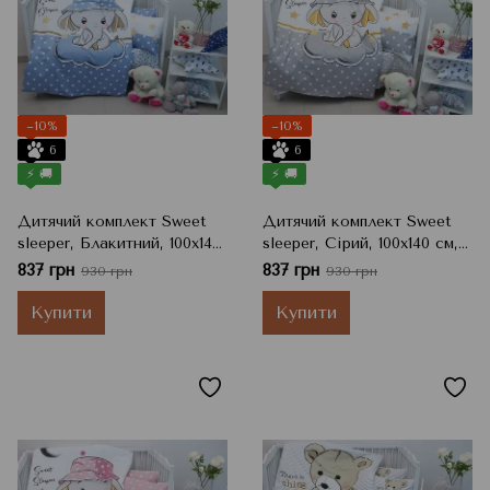
−10%
−10%
6
6
⚡ 🚚
⚡ 🚚
Дитячий комплект Sweet
Дитячий комплект Sweet
sleeper, Блакитний, 100x140
sleeper, Сірий, 100x140 см,
см, 115x145 см, 40x60 см
115x145 см, 40x60 см
837 грн
837 грн
930 грн
930 грн
Купити
Купити