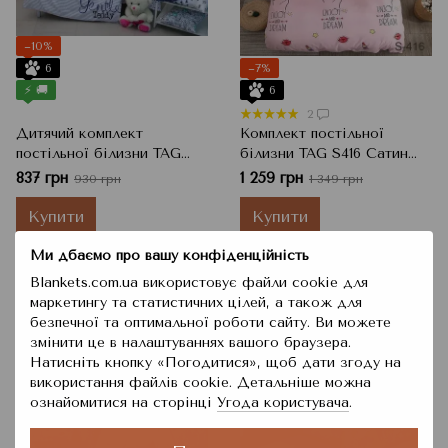
−10%
6
−7%
⚡ 🚚
6
2
Дитячий комплект
Комплект постільної
постільної білизни TAG
білизни TAG S416 Сатин
Teddy, Білий, В ліжечко,
Enjoy and Dream,
837 грн
1 259 грн
930 грн
1 349 грн
100x140 см, 115x145 см, 40x60
Полуторний, 150x215 см
см
Купити
Купити
Ми дбаємо про вашу конфіденційність
Blankets.com.ua використовує файли cookie для
маркетингу та статистичних цілей, а також для
безпечної та оптимальної роботи сайту. Ви можете
змінити це в налаштуваннях вашого браузера.
Натисніть кнопку «Погодитися», щоб дати згоду на
використання файлів cookie. Детальніше можна
ознайомитися на сторінці
Угода користувача
.