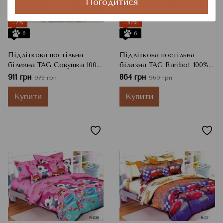
Погодитися
−7%
−10%
6
6
Підліткова постільна
Підліткова постільна
білизна TAG Совушка 100%
білизна TAG Raribot 100%
бавовна, 150x215 см, 50x70
бавовна, 150x215 см, 50x70
911 грн
864 грн
976 грн
960 грн
см + 70x70 см
см + 70x70 см
Купити
Купити