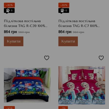
−10%
−10%
6
6
Підліткова постільна
Підліткова постільна
білизна TAG R-C39 100%
білизна TAG R-C7 100%
бавовна, 150x215 см, 50x70
бавовна, 150x215 см, 50x70
864 грн
864 грн
960 грн
960 грн
см + 70x70 см
см + 70x70 см
Купити
Купити
−10%
−7%