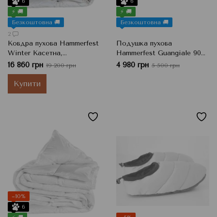
6
6
⚡ 🚚
⚡ 🚚
Безкоштовна 🚚
Безкоштовна 🚚
2
Ковдра пухова Hammerfest
Подушка пухова
Winter Касетна,
Hammerfest Guangiale 90%
Полуторний, 155x220 см,
пух / 10% перо, 50x70 см,
16 860 грн
4 980 грн
19 200 грн
5 500 грн
750 г
700 г
Купити
−10%
6