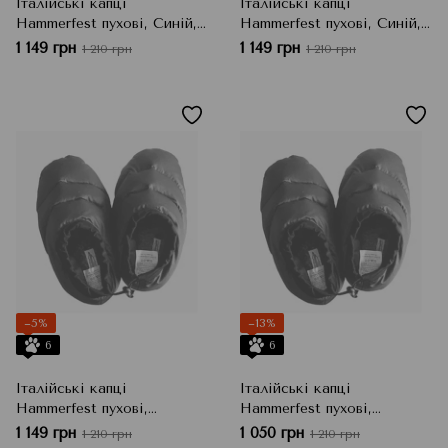
Італійські капці
Італійські капці
Hammerfest пухові, Синій,
Hammerfest пухові, Синій,
36/37
38/39
1 149 грн
1 149 грн
1 210 грн
1 210 грн
−5%
−13%
6
6
Італійські капці
Італійські капці
Hammerfest пухові,
Hammerfest пухові,
Фіолетовий, 36/37
Фіолетовий, 38/39
1 149 грн
1 050 грн
1 210 грн
1 210 грн