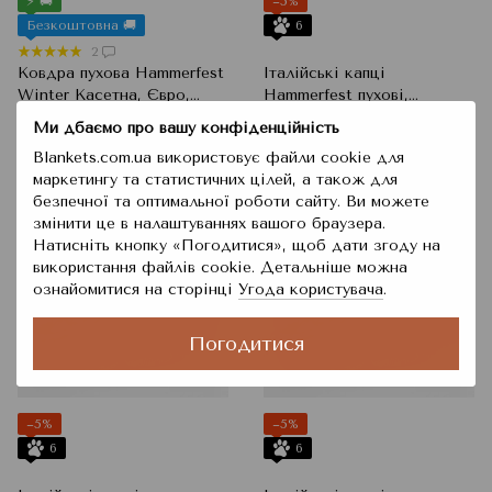
⚡ 🚚
−5%
Безкоштовна 🚚
6
2
Ковдра пухова Hammerfest
Італійські капці
Winter Касетна, Євро,
Hammerfest пухові,
200x220 см, 970 г
Бежевий, 38/39
20 340 грн
1 149 грн
22 500 грн
1 210 грн
Ми дбаємо про вашу конфіденційність
Blankets.com.ua використовує файли cookie для
маркетингу та статистичних цілей, а також для
безпечної та оптимальної роботи сайту. Ви можете
змінити це в налаштуваннях вашого браузера.
Натисніть кнопку «Погодитися», щоб дати згоду на
використання файлів cookie. Детальніше можна
ознайомитися на сторінці
Угода користувача
.
Погодитися
−5%
−5%
6
6