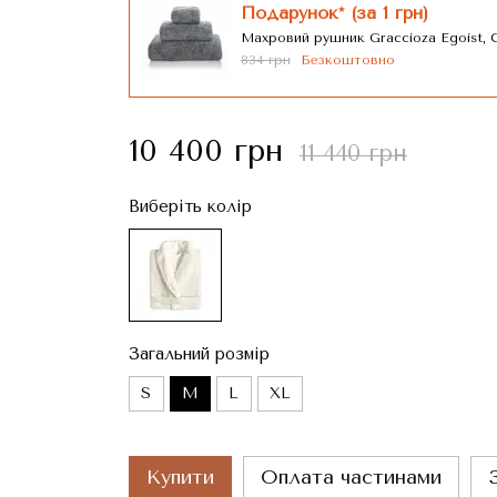
Подарунок* (за 1 грн)
Махровий рушник Graccioza Egoist, С
834 грн
Безкоштовно
10 400 грн
11 440 грн
Виберіть колір
Загальний розмір
S
M
L
XL
Купити
Оплата частинами