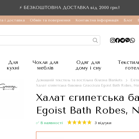
⚡ БЕЗКОШТОВНА ДОСТАВКА від 2000 грн.!
а і доставка
Обмін та повернення
Контактна інформація
Блог
Для
Чохли для
Одяг для
Текстил
кухні
меблів
дому і сну
готел
Домашній текстиль та постільна білизна Blankets
Еліт
Халат єгипетська бавовна Graccioza Egoist Bath Robes, Na
Халат єгипетська б
Egoist Bath Robes, N
✅ В наявності
3 відгуки