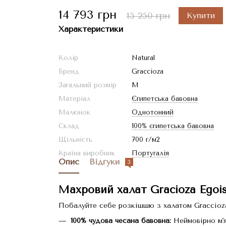
14 793 грн
15 250 грн
Купити
Характеристики
Колір
Natural
Бренд
Graccioza
Загальний розмір
M
Матеріал
Єгипетська бавовна
Малюнок
Однотонний
Склад
100% єгипетська бавовна
Щільність
700 г/м2
Країна виробник
Португалія
Опис
Відгуки
3
Махровий халат Gracioza Egois
Побалуйте себе розкішшю з халатом Graccioza
100% чудова чесана бавовна:
Неймовірно м'я