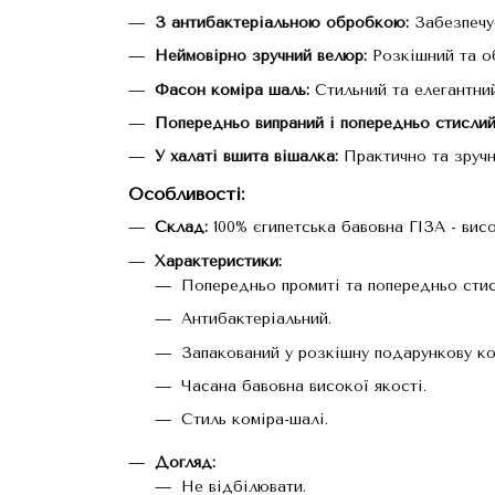
З антибактеріальною обробкою:
Забезпечує 
Неймовірно зручний велюр:
Розкішний та об
Фасон коміра шаль:
Стильний та елегантни
Попередньо випраний і попередньо стислий
У халаті вшита вішалка:
Практично та зручн
Особливості
:
Склад:
100% єгипетська бавовна ГІЗА - висо
Характеристики:
Попередньо промиті та попередньо стис
Антибактеріальний.
Запакований у розкішну подарункову ко
Часана бавовна високої якості.
Стиль коміра-шалі.
Догляд:
Не відбілювати.