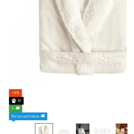
−9%
10
⚡ 🚚
Безкоштовна 🚚