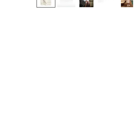
Плед кашемірово-
вовняний Safalano, Глорі
Світлий, Полуторний,
140x200 см
4 800 грн