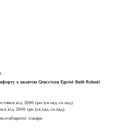
.
мфорту з халатом Graccioza Egoist Bath Robes!
тавка від 2000 грн (склад-склад).
ка від 2000 грн (склад-склад).
когабаритні товари.