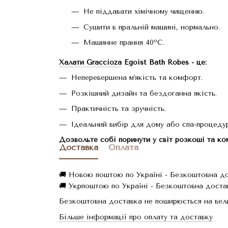
Не піддавати хімічному чищенню.
Сушити в пральній машині, нормально.
Машинне прання 40ºC.
Халати Graccioza
Egoist Bath Robes - це:
Неперевершена м'якість та комфорт.
Розкішний дизайн та бездоганна якість.
Практичність та зручність.
Ідеальний вибір для дому або спа-процедур
Дозвольте собі поринути у світ розкоші та ко
Доставка
Оплата
🚚 Новою поштою по Україні - Безкоштовна дос
🚚 Укрпоштою по Україні - Безкоштовна достав
Безкоштовна доставка не поширюється на вели
Більше інформації про оплату та доставку