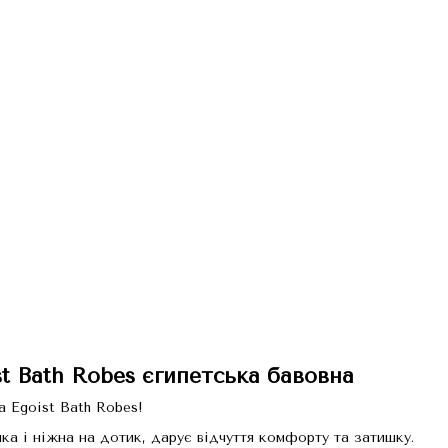
14
t Bath Robes єгипетська бавовна
 Egoist Bath Robes!
ка і ніжна на дотик, дарує відчуття комфорту та затишку.