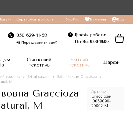
Відгуки
Сертифікати якості
Укр
Рус
Бажання
Вхід
Графік роботи:
050 629-41-58
Пн-Вс: 9:00-19:00
📲 Передзвонити вам?
ь для
Святковий
Елітний
Шарфи
ів
текстиль
текстиль
ний текстиль
Елітні халати
Елітні халати Graccioza
tural, M
авовна Graccioza
Артикул
Graccioza-
10069090-
atural, M
20002-M