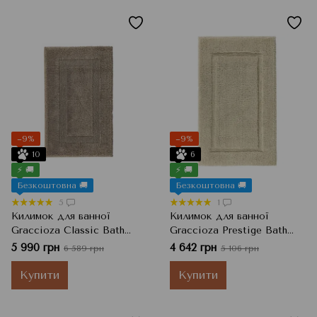
−9%
−9%
10
6
⚡ 🚚
⚡ 🚚
Безкоштовна 🚚
Безкоштовна 🚚
5
1
Килимок для ванної
Килимок для ванної
Graccioza Classic Bath
Graccioza Prestige Bath
Rug, STONE, 60x100 см
Rug, 60x100 см, Lino
5 990 грн
4 642 грн
6 589 грн
5 106 грн
Бежевий
Купити
Купити