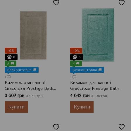
−9%
−9%
6
6
⚡ 🚚
⚡ 🚚
Безкоштовна 🚚
Безкоштовна 🚚
1
1
Килимок для ванної
Килимок для ванної
Graccioza Prestige Bath
Graccioza Prestige Bath
Rug, 50х80 см, Linen Льон
Rug, 60x100 см, Бірюзовий
3 607 грн
4 642 грн
3 968 грн
5 106 грн
Купити
Купити