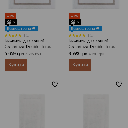
−9%
−9%
6
6
Безкоштовна 🚚
Безкоштовна 🚚
1
1
Килимок для ванної
Килимок для ванної
Graccioza Double Tone
Graccioza Double Tone
Stone
Stone
5 659 грн
3 773 грн
6 225 грн
4 150 грн
Купити
Купити