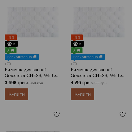
−9%
−9%
6
6
⚡ 🚚
⚡ 🚚
Безкоштовна 🚚
Безкоштовна 🚚
1
1
Килимок для ванної
Килимок для ванної
Graccioza CHESS, White
Graccioza CHESS, White
Білий, 50x80 см
Білий, 60x100 см
3 698 грн
4 716 грн
4 068 грн
5 188 грн
Купити
Купити