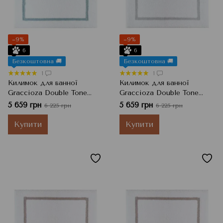
−9%
−9%
6
6
Безкоштовна 🚚
Безкоштовна 🚚
1
1
Килимок для ванної
Килимок для ванної
Graccioza Double Tone
Graccioza Double Tone
Baltic
Silver
5 659 грн
5 659 грн
6 225 грн
6 225 грн
Купити
Купити