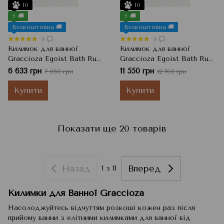
10
10
⚡ 🚚
⚡ 🚚
Безкоштовна 🚚
Безкоштовна 🚚
6
6
Килимок для ванної
Килимок для ванної
Graccioza Egoist Bath Rug,
Graccioza Egoist Bath Rug,
White Білий, 60x100 см
White Білий, 70x120 см
6 633 грн
11 550 грн
7 050 грн
12 705 грн
Купити
Купити
Показати ще 20 товарів
Назад
Вперед
1
з 11
Килимки для Ванної Graccioza
Насолоджуйтесь відчуттям розкоші кожен раз після
прийому ванни з елітними килимками для ванної від