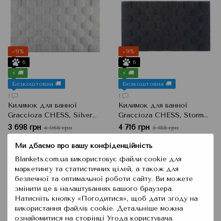
−9%
−9%
6
6
⚡ 🚚
⚡ 🚚
Безкоштовна 🚚
Безкоштовна 🚚
1
1
Килимок для ванної
Килимок для ванної
Graccioza CHESS, Silver
Graccioza CHESS, Storm
Світло-сірий, 50x80 см
Сірий, 60x100 см
3 698 грн
4 716 грн
4 068 грн
5 188 грн
Ми дбаємо про вашу конфіденційність
Купити
Купити
Blankets.com.ua використовує файли cookie для
маркетингу та статистичних цілей, а також для
безпечної та оптимальної роботи сайту. Ви можете
змінити це в налаштуваннях вашого браузера.
Натисніть кнопку «Погодитися», щоб дати згоду на
використання файлів cookie. Детальніше можна
ознайомитися на сторінці
Угода користувача
.