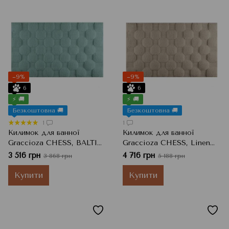
−9%
−9%
6
6
⚡ 🚚
⚡ 🚚
Безкоштовна 🚚
Безкоштовна 🚚
1
1
Килимок для ванної
Килимок для ванної
Graccioza CHESS, BALTIC,
Graccioza CHESS, Linen
60x100 см
Льон, 60x100 см
3 516 грн
4 716 грн
3 868 грн
5 188 грн
Купити
Купити