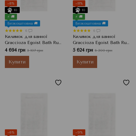
−8%
−11%
10
10
⚡ 🚚
⚡ 🚚
Безкоштовна 🚚
Безкоштовна 🚚
6
6
Килимок для ванної
Килимок для ванної
Graccioza Egoist Bath Rug,
Graccioza Egoist Bath Rug,
White Білий, 50x80 см
White Білий, 60x60 см
4 694 грн
5 624 грн
5 107 грн
6 300 грн
Купити
Купити
−6%
−9%