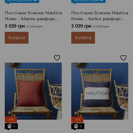
Постільна білизна Nautica
Постільна білизна Nautica
Home - Marine ранфорс
Home - Anchor ранфорс
підлітковий
підлітковий
3 029 грн
3 029 грн
3 332 грн
3 332 грн
Купити
Купити
−9%
−9%
6
6