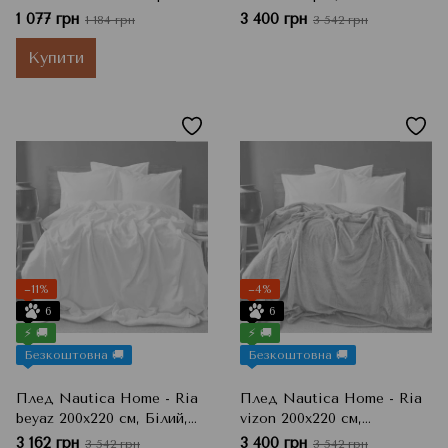
45x45
см, Темно-сірий, Євро
1 077 грн
3 400 грн
1 184 грн
3 542 грн
Купити
−11%
−4%
6
6
⚡ 🚚
⚡ 🚚
Безкоштовна 🚚
Безкоштовна 🚚
Плед Nautica Home - Ria
Плед Nautica Home - Ria
beyaz 200х220 см, Білий,
vizon 200х220 см,
Євро
Капучино, Євро
3 162 грн
3 400 грн
3 542 грн
3 542 грн