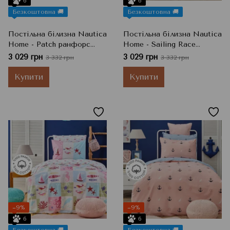
6
6
Безкоштовна 🚚
Безкоштовна 🚚
Постільна білизна Nautica
Постільна білизна Nautica
Home - Patch ранфорс
Home - Sailing Race
підлітковий
ранфорс підлітковий
3 029 грн
3 029 грн
3 332 грн
3 332 грн
Купити
Купити
−9%
−9%
6
6
Безкоштовна 🚚
Безкоштовна 🚚