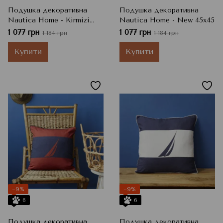
Подушка декоративна
Подушка декоративна
Nautica Home - Kirmizi
Nautica Home - New 45x45
червоний 45x45
1 077 грн
1 077 грн
1 184 грн
1 184 грн
Купити
Купити
−9%
−9%
6
6
Подушка декоративна
Подушка декоративна