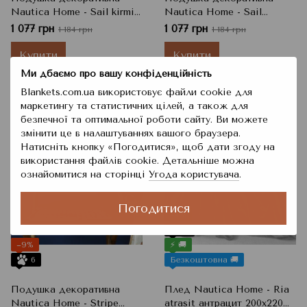
Nautica Home - Sail kirmizi
Nautica Home - Sail
червоний 45x45
lacivert синій 45x45
1 077 грн
1 077 грн
1 184 грн
1 184 грн
Купити
Купити
Ми дбаємо про вашу конфіденційність
Blankets.com.ua використовує файли cookie для
маркетингу та статистичних цілей, а також для
безпечної та оптимальної роботи сайту. Ви можете
змінити це в налаштуваннях вашого браузера.
Натисніть кнопку «Погодитися», щоб дати згоду на
використання файлів cookie. Детальніше можна
ознайомитися на сторінці
Угода користувача
.
Погодитися
−4%
6
−9%
⚡ 🚚
6
Безкоштовна 🚚
Подушка декоративна
Плед Nautica Home - Ria
Nautica Home - Stripe
atrasit антрацит 200х220