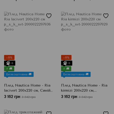
−11%
−11%
6
6
⚡ 🚚
⚡ 🚚
Безкоштовна 🚚
Безкоштовна 🚚
Плед Nautica Home - Ria
Плед Nautica Home - Ria
lacivert 200х220 см, Синій,
kirmizi 200х220 см,
Євро
Червоний, Євро
3 162 грн
3 162 грн
3 542 грн
3 542 грн