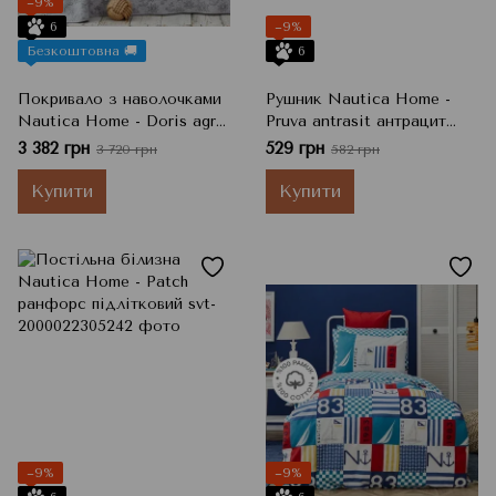
−9%
6
−9%
Безкоштовна 🚚
6
Покривало з наволочками
Рушник Nautica Home -
Nautica Home - Doris agri
Pruva antrasit антрацит
світло-сірий 230x240
50x90
3 382 грн
529 грн
3 720 грн
582 грн
Купити
Купити
−9%
−9%