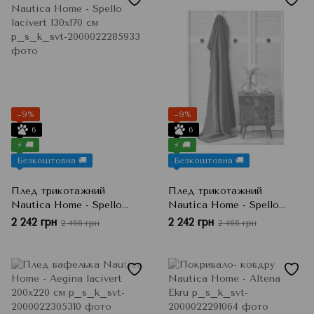
−9%
−9%
6
6
⚡ 🚚
⚡ 🚚
Безкоштовна 🚚
Безкоштовна 🚚
Плед трикотажний
Плед трикотажний
Nautica Home - Spello
Nautica Home - Spello
lacivert 130х170 см, Синій,
kiremit 130х170 см,
2 242 грн
2 242 грн
2 466 грн
2 466 грн
Полуторний
Цегляний, Полуторний