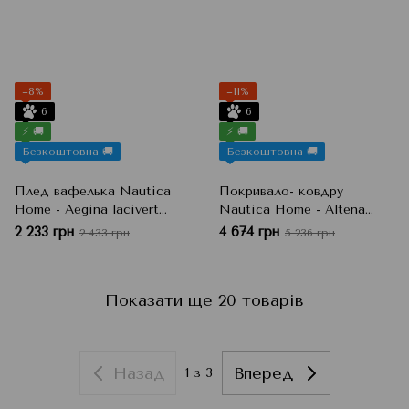
−8%
−11%
6
6
⚡ 🚚
⚡ 🚚
Безкоштовна 🚚
Безкоштовна 🚚
Плед вафелька Nautica
Покривало- ковдру
Home - Aegina lacivert
Nautica Home - Altena
200х220 см, Синій, Євро
Ekru, Кремовий, 195x215 см,
2 233 грн
4 674 грн
2 433 грн
5 236 грн
Євро
Показати ще 20 товарів
Назад
Вперед
1
з 3