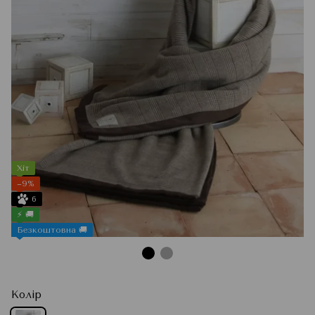
Хіт
−9%
6
⚡ 🚚
Безкоштовна 🚚
Колір