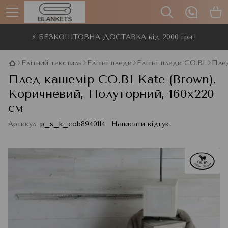
⚡ БЕЗКОШТОВНА ДОСТАВКА від 2000 грн.!
Елітний текстиль
Елітні пледи
Елітні пледи CO.BI.
Плед
Плед кашемір CO.BI Kate (Brown),
Коричневий, Полуторний, 160x220
см
Артикул:
p_s_k_cob8940114
Написати відгук