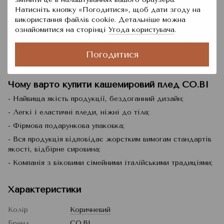
найвищої якості, компанія з віковими сімейними
Натисніть кнопку «Погодитися», щоб дати згоду на
традиціями прядільного мистецтва. Використовується
використання файлів cookie. Детальніше можна
виключно відбірна вовна кашеміру, лами, вівці найвищої
ознайомитися на сторінці
Угода користувача
.
якості і найвищих вимог. Кожна модель оформлена в
фірмову подарункову коробку, пропонується в кількох
Погодитися
варіантах розмірів.
Чому варто купити кашемировий плед CO.BI
- Найвища якість продукції, бездоганний дизайн;
- Легкі і еластичні пледи, ніжні до тіла;
- Фірмова подарункова упаковка;
- Вся продукція відповідає жорстким вимогам стандартів
якості, відбірне сировина;
- Компанія з віковими сімейними італійськими традиціями;
Характеристики
Колір
Коричневий
Бренд
CO.BI.