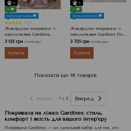
6
6
⚡ 🚚
⚡ 🚚
Безкоштовна 🚚
Безкоштовна 🚚
2
Жакардове покривало з
Жакардове покривало з
наволочками Gardines
наволочками Gardines Diva
Diana, Pudra Пудра,
pudra, Пудровий, 240x260
3 125 грн
3 725 грн
3 438 грн
4 098 грн
240x260 см, Євро
см, Євро
Купити
Купити
Показати ще 18 товарів
Назад
Вперед
1
з 2
Покривала на ліжко Gardines: стиль,
комфорт і якість для вашого інтер'єру
Покривала Gardines — це ідеальний вибір для тих, хто