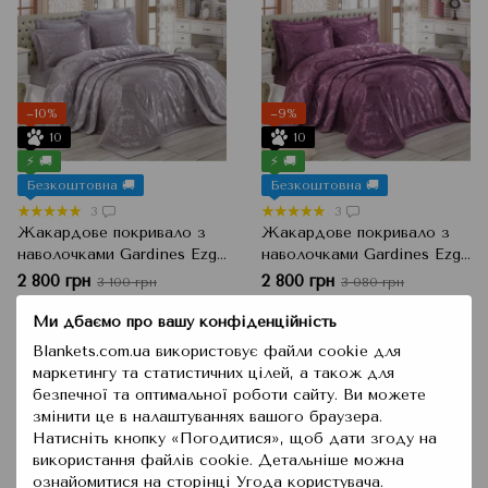
−10%
−9%
10
10
⚡ 🚚
⚡ 🚚
Безкоштовна 🚚
Безкоштовна 🚚
3
3
Жакардове покривало з
Жакардове покривало з
наволочками Gardines Ezgi,
наволочками Gardines Ezgi,
Gri Сірий, 240x260 см,
Murdum Фіолетовий,
2 800 грн
2 800 грн
3 100 грн
3 080 грн
Євро
240x260 см, Євро
Ми дбаємо про вашу конфіденційність
Купити
Купити
Blankets.com.ua використовує файли cookie для
маркетингу та статистичних цілей, а також для
безпечної та оптимальної роботи сайту. Ви можете
змінити це в налаштуваннях вашого браузера.
Натисніть кнопку «Погодитися», щоб дати згоду на
використання файлів cookie. Детальніше можна
ознайомитися на сторінці
Угода користувача
.