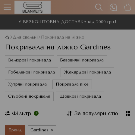
⚡ БЕЗКОШТОВНА ДОСТАВКА від 2000 грн.!
Для спальні
Покривала на ліжко
Покривала на ліжко Gardines
Велюрові покривала
Бавовняні покривала
Гобеленові покривала
Жакардові покривала
Хутряні покривала
Покривала піке
Стьобані покривала
Шовкові покривала
Фільтр
За популярністю
1
Бренд
Gardines