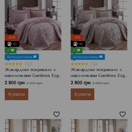
−10%
−9%
10
10
⚡ 🚚
⚡ 🚚
Безкоштовна 🚚
Безкоштовна 🚚
3
3
Жакардове покривало з
Жакардове покривало з
наволочками Gardines Ezgi,
наволочками Gardines Ezgi,
Pudra Пудра, 240x260 см,
Bej Бежевий, 240x260 см,
2 800 грн
2 800 грн
3 100 грн
3 080 грн
Євро
Євро
Купити
Купити