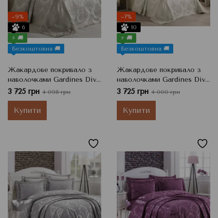
−9%
−7%
6
10
⚡ 🚚
⚡ 🚚
Безкоштовна 🚚
Безкоштовна 🚚
Жакардове покривало з
Жакардове покривало з
наволочками Gardines Diva
наволочками Gardines Diva
kahve, Бежевий, 240x260
krem, Кремовий, 240x260
3 725 грн
3 725 грн
4 098 грн
4 000 грн
см, Євро
см, Євро
Купити
Купити