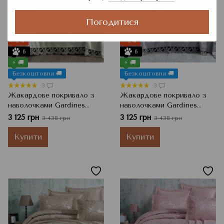
Погодитися
−9%
−9%
6
6
⚡ 🚚
⚡ 🚚
Безкоштовна 🚚
Безкоштовна 🚚
3
3
Жакардове покривало з
Жакардове покривало з
наволочками Gardines
наволочками Gardines
Helen, Кремовий, 240x260
Helen, Сірий, 240x260 см,
3 125 грн
3 125 грн
3 438 грн
3 438 грн
см, Євро
Євро
Купити
Купити