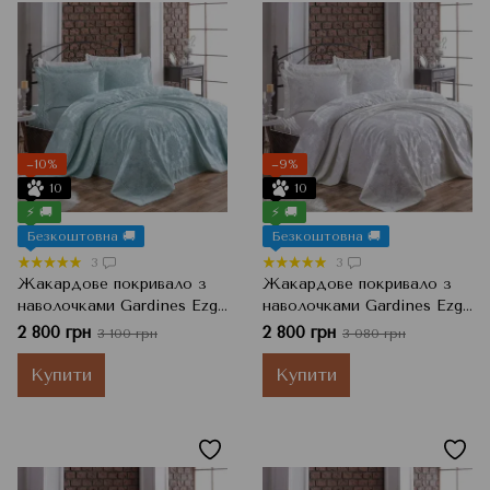
−10%
−9%
10
10
⚡ 🚚
⚡ 🚚
Безкоштовна 🚚
Безкоштовна 🚚
3
3
Жакардове покривало з
Жакардове покривало з
наволочками Gardines Ezgi,
наволочками Gardines Ezgi,
Mint М'ятний, 240x260 см,
Krem Кремовий, 240x260
2 800 грн
2 800 грн
3 100 грн
3 080 грн
Євро
см, Євро
Купити
Купити