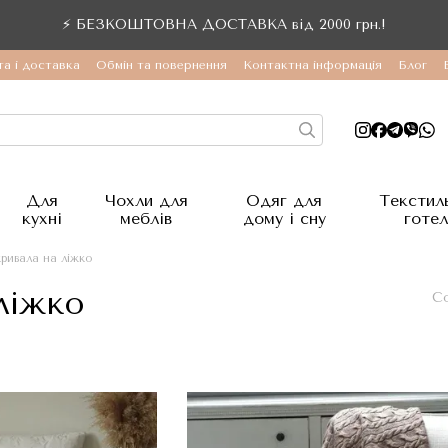
⚡ БЕЗКОШТОВНА ДОСТАВКА від 2000 грн.!
а і доставка
Обмін та повернення
Контактна інформація
Блог
Для
Чохли для
Одяг для
Текстил
кухні
меблів
дому і сну
готел
ривала на ліжко
ліжко
Со