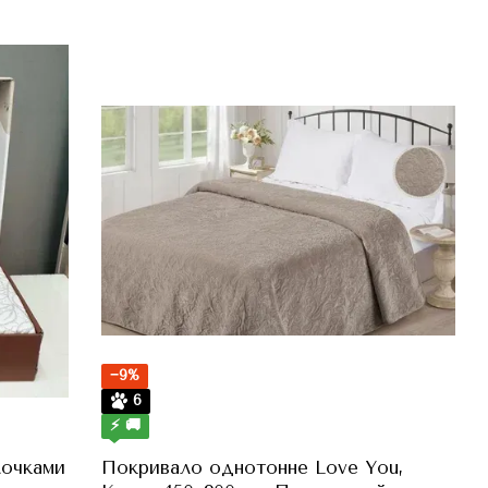
−9%
6
⚡ 🚚
лочками
Покривало однотонне Love You,