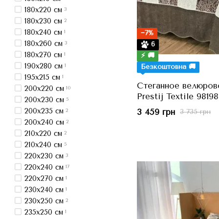
180x220 см
3
180x230 см
2
180x240 см
−7%
1
180x260 см
6
3
180x270 см
⚡ 🚚
1
190x280 см
Безкоштовна 🚚
1
195x215 см
1
Стеганное велюров
200x220 см
10
Prestij Textile 9819
200x230 см
5
230x250 см, Євро
200x235 см
3 459 грн
2
3 735 грн
200x240 см
2
210x220 см
2
210x240 см
5
220x230 см
3
220x240 см
17
220x270 см
1
230x240 см
1
230x250 см
2
235x250 см
1