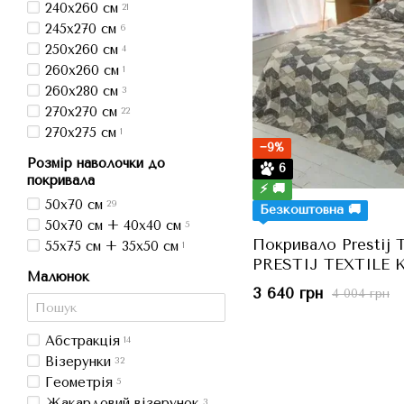
240x260 см
21
245x270 см
6
250x260 см
4
260x260 см
1
260x280 см
3
270x270 см
22
270x275 см
1
−9%
Розмір наволочки до
6
покривала
⚡ 🚚
50x70 см
29
Безкоштовна 🚚
50x70 см + 40x40 см
5
Покривало Prestij 
55x75 см + 35x50 см
1
PRESTIJ TEXTILE K
Малюнок
180x210 см, Двоспа
3 640 грн
4 004 грн
Абстракція
14
Візерунки
32
Геометрія
5
Жакардовий візерунок
3