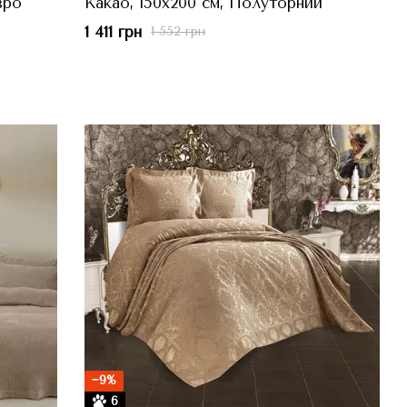
вро
Какао, 150x200 см, Полуторний
1 411 грн
1 552 грн
−9%
6