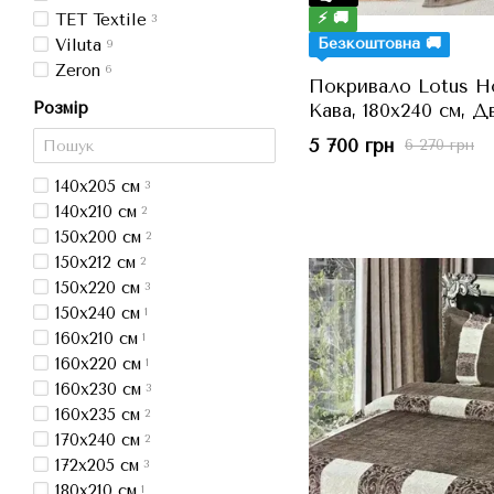
⚡ 🚚
TET Textile
3
Безкоштовна 🚚
Viluta
9
Zeron
6
Покривало Lotus Ho
Розмір
Кава, 180x240 см, 
5 700 грн
6 270 грн
140x205 см
3
140x210 см
2
150x200 см
2
150x212 см
2
150x220 см
3
150x240 см
1
160x210 см
1
160x220 см
1
160x230 см
3
160x235 см
2
170x240 см
2
172x205 см
3
180x210 см
1