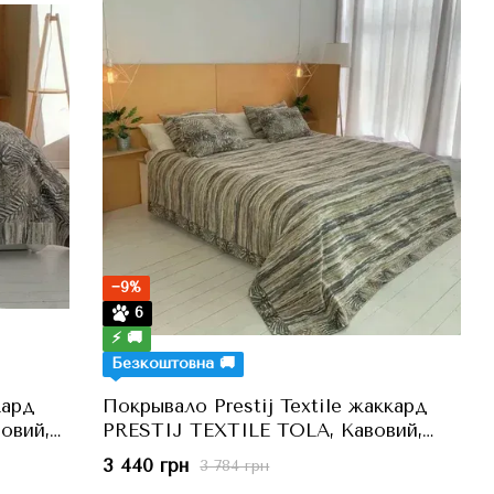
−9%
6
⚡ 🚚
Безкоштовна 🚚
кард
Покрывало Prestij Textile жаккард
овий,
PRESTIJ TEXTILE TOLA, Кавовий,
160x230 см, Полуторний
3 440 грн
3 784 грн