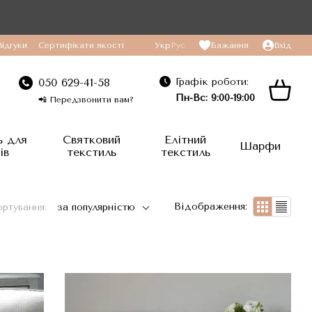
Відгуки
Сертифікати якості
Укр
Рус
Бажання
Вхід
Графік роботи:
050 629-41-58
Пн-Вс: 9:00-19:00
📲 Передзвонити вам?
ь для
Святковий
Елітний
Шарфи
ів
текстиль
текстиль
Відображення:
ртування:
за популярністю