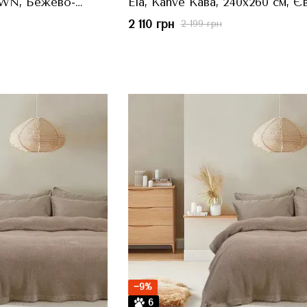
WN, Бежево-
Ela, Kahve Кава, 240x260 см, Є
0 см, Полуторний
2 110 грн
2 199 грн
−9%
6