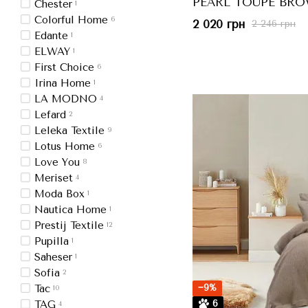
PEARL TOUPE BRO
Chester
1
коричневий, 170x24
Colorful Home
6
2 020 грн
2 246 грн
Edante
1
ELWAY
1
First Choice
6
Irina Home
1
LA MODNO
4
Lefard
2
Leleka Textile
9
Lotus Home
6
Love You
8
Meriset
4
Moda Box
1
Nautica Home
1
Prestij Textile
12
Pupilla
1
Saheser
1
Sofia
2
−9%
Tac
10
6
TAG
4