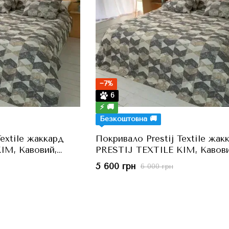
−7%
6
⚡ 🚚
Безкоштовна 🚚
Textile жаккард
Покривало Prestij Textile жак
IM, Кавовий,
PRESTIJ TEXTILE KIM, Кавови
льний
240x260 см, Євро
5 600 грн
6 000 грн