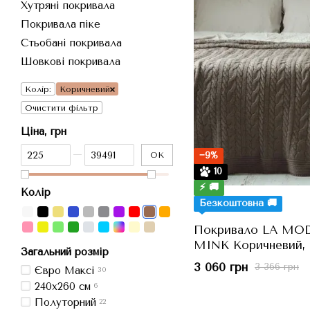
Хутряні покривала
Покривала піке
Стьобані покривала
Шовкові покривала
Колір:
Коричневий
Очистити фільтр
Ціна, грн
Від Ціна, грн
До Ціна, грн
−9%
ОК
10
⚡ 🚚
Колір
Безкоштовна 🚚
Покривало LA MO
MINK Коричневий, 
Загальний розмір
3 060 грн
3 366 грн
Євро Максі
30
240x260 см
6
Полуторний
22