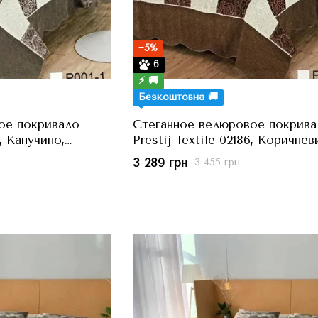
−5%
6
⚡ 🚚
Безкоштовна 🚚
ое покривало
Стеганное велюровое покрива
8, Капучино,
Prestij Textile 02186, Коричнев
230x250 см, Євро
3 289 грн
3 455 грн