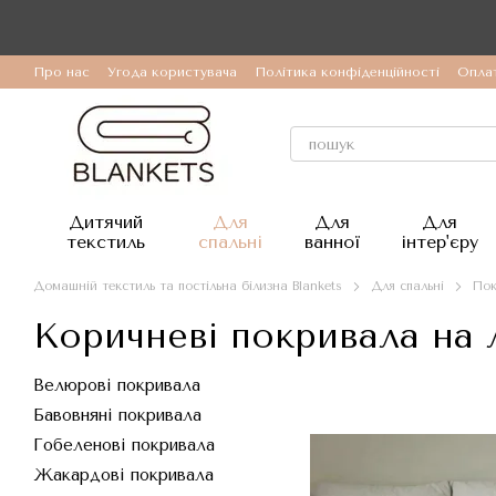
Перейти до основного контенту
Про нас
Угода користувача
Політика конфіденційності
Оплат
Дитячий
Для
Для
Для
текстиль
спальні
ванної
інтер'єру
Домашній текстиль та постільна білизна Blankets
Для спальні
Пок
Коричневі покривала на 
Велюрові покривала
Бавовняні покривала
Гобеленові покривала
Жакардові покривала