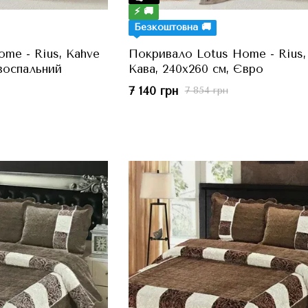
⚡ 🚚
Безкоштовна 🚚
me - Rius, Kahve
Покривало Lotus Home - Rius,
Двоспальний
Кава, 240x260 см, Євро
7 140 грн
7 854 грн