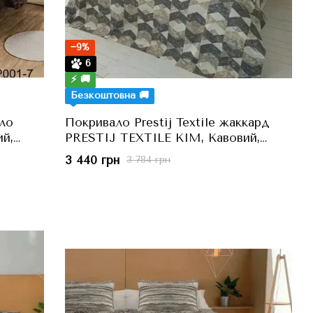
−9%
6
⚡ 🚚
Безкоштовна 🚚
ло
Покривало Prestij Textile жаккард
ий,
PRESTIJ TEXTILE KIM, Кавовий,
160x210 см, Полуторний
3 440 грн
3 784 грн