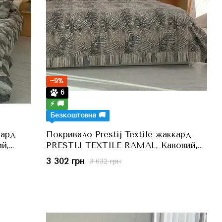
−9%
6
⚡ 🚚
Безкоштовна 🚚
кард
Покривало Prestij Textile жаккард
й,
PRESTIJ TEXTILE RAMAL, Кавовий,
160x230 см, Полуторний
3 302 грн
3 632 грн