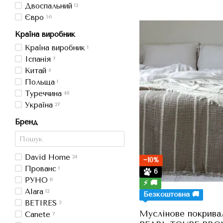
Двоспальний
12
Євро
56
Країна виробник
Країна виробник
1
Іспанія
7
Китай
4
Польща
1
Туреччина
48
Україна
27
Бренд
David Home
24
−10%
Прованс
1
6
РУНО
11
⚡ 🚚
Alara
12
Безкоштовна 🚚
BETIRES
3
Муслінове покрив
Canete
7