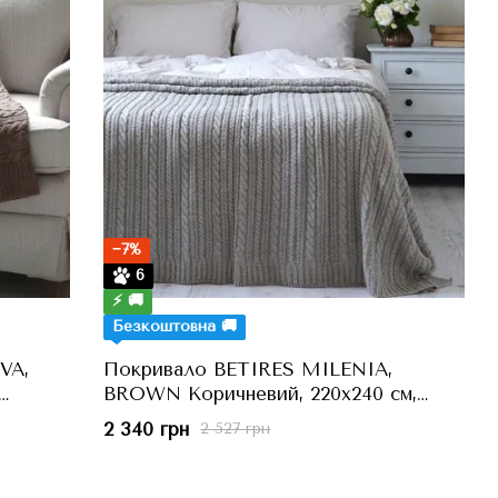
−7%
6
⚡ 🚚
Безкоштовна 🚚
VA,
Покривало BETIRES MILENIA,
BROWN Коричневий, 220x240 см,
Євро
2 340 грн
2 527 грн