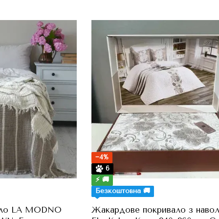
−4%
6
⚡ 🚚
Безкоштовна 🚚
ало LA MODNO
Жакардове покривало з наво