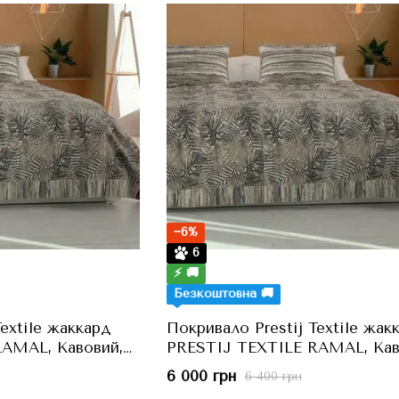
−6%
6
⚡ 🚚
Безкоштовна 🚚
Textile жаккард
Покривало Prestij Textile жак
AMAL, Кавовий,
PRESTIJ TEXTILE RAMAL, Кав
льний
260x280 см, Євро Максі
6 000 грн
6 400 грн