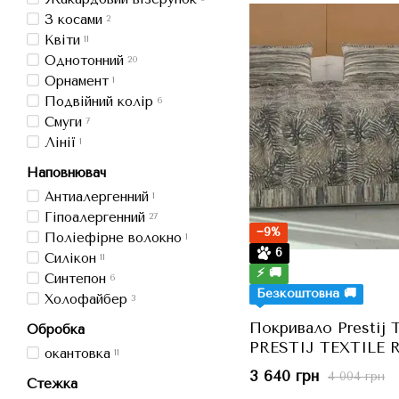
З косами
2
Квіти
11
Однотонний
20
Орнамент
1
Подвійний колір
6
Cмуги
7
Лінії
1
Наповнювач
Антиалергенний
1
Гіпоалергенний
27
−9%
Поліефірне волокно
1
6
Силікон
11
⚡ 🚚
Синтепон
6
Безкоштовна 🚚
Холофайбер
3
Покривало Prestij 
Обробка
PRESTIJ TEXTILE R
окантовка
11
180x230 см, Двоспа
3 640 грн
4 004 грн
Стежка