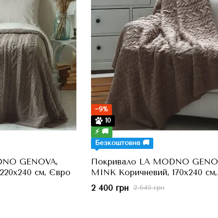
−9%
10
⚡ 🚚
Безкоштовна 🚚
DNO GENOVA,
Покривало LA MODNO GENO
220x240 см, Євро
MINK Коричневий, 170x240 см,
Полуторний
2 400 грн
2 640 грн