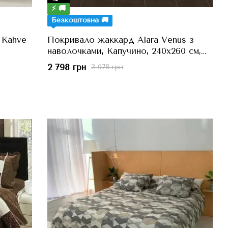
⚡ 🚚
Безкоштовна 🚚
 Kahve
Покривало жаккард Alara Venus з
наволочками, Капучино, 240x260 см,
Євро
2 798 грн
3 078 грн