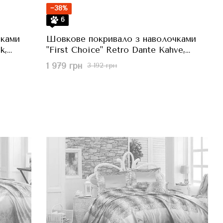
−38%
6
чками
Шовкове покривало з наволочками
k,
"First Choice" Retro Dante Kahve,
Кавовий, 240x260 см
1 979 грн
3 192 грн