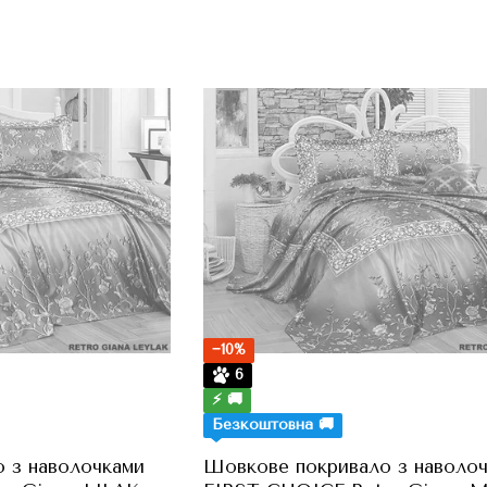
−10%
6
⚡ 🚚
Безкоштовна 🚚
 з наволочками
Шовкове покривало з наволо