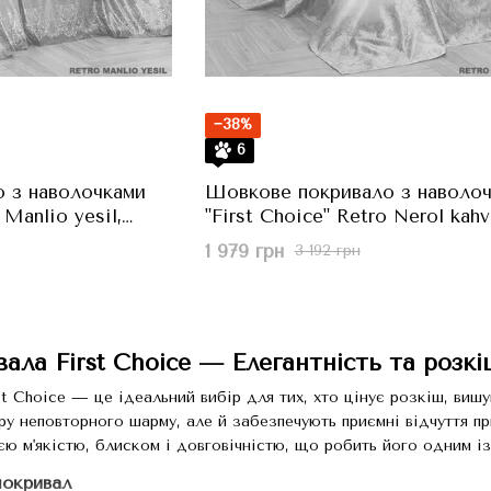
−38%
6
 з наволочками
Шовкове покривало з наволо
 Manlio yesil,
"First Choice" Retro Nerol kahv
м
Кавовий, 240x260 см
1 979 грн
3 192 грн
ала First Choice — Елегантність та розкі
t Choice — це ідеальний вибір для тих, хто цінує розкіш, вишу
ру неповторного шарму, але й забезпечують приємні відчуття пр
єю м'якістю, блиском і довговічністю, що робить його одним і
покривал