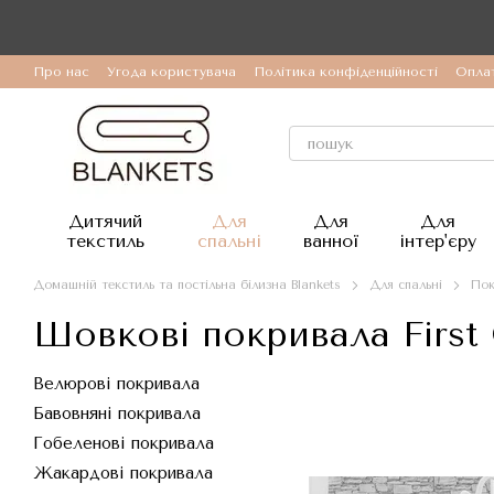
Перейти до основного контенту
Про нас
Угода користувача
Політика конфіденційності
Оплат
Дитячий
Для
Для
Для
текстиль
спальні
ванної
інтер'єру
Домашній текстиль та постільна білизна Blankets
Для спальні
Пок
Шовкові покривала First
Велюрові покривала
Бавовняні покривала
Гобеленові покривала
Жакардові покривала