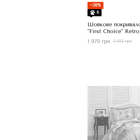
−38%
6
Шовкове покривало
"First Choice" Retro
Ліловий, 240x260 с
1 979 грн
3 192 грн