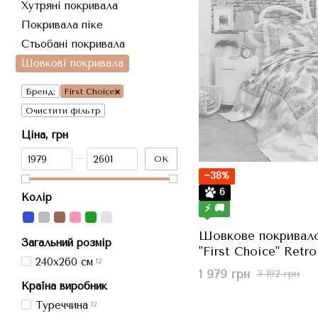
Хутряні покривала
Покривала піке
Стьобані покривала
Шовкові покривала
Бренд:
First Choice
Очистити фільтр
Ціна, грн
Від Ціна, грн
До Ціна, грн
ОК
−38%
6
Колір
⚡ 🚚
Шовкове покривало
Загальний розмір
"First Choice" Retro
240x260 см
12
240x260 см
1 979 грн
3 192 грн
Країна виробник
Туреччина
12