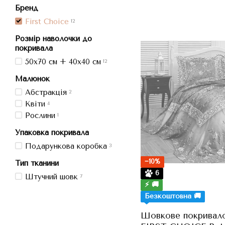
Бренд
First Choice
12
Розмір наволочки до
покривала
50x70 см + 40x40 см
12
Малюнок
Абстракція
2
Квіти
4
Рослини
1
Упаковка покривала
Подарункова коробка
3
−10%
Тип тканини
6
Штучний шовк
7
⚡ 🚚
Безкоштовна 🚚
Шовкове покривало