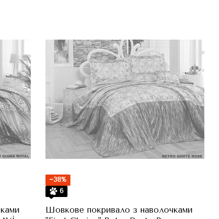
−38%
6
чками
Шовкове покривало з наволочками