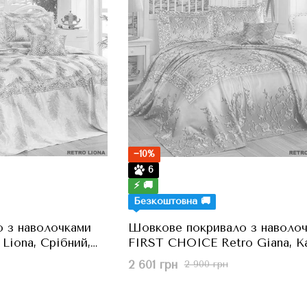
−10%
6
⚡ 🚚
Безкоштовна 🚚
 з наволочками
Шовкове покривало з наволо
 Liona, Срібний,
FIRST CHOICE Retro Giana, K
Кава, 240x260 см
2 601 грн
2 900 грн