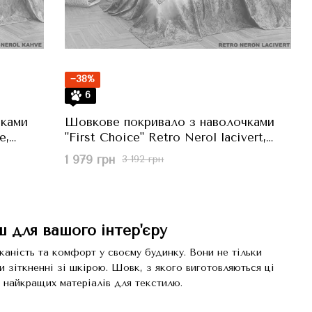
−38%
6
чками
Шовкове покривало з наволочками
e,
"First Choice" Retro Nerol lacivert,
Синій, 240x260 см
1 979 грн
3 192 грн
ш для вашого інтер'єру
каність та комфорт у своєму будинку. Вони не тільки
и зіткненні зі шкірою. Шовк, з якого виготовляються ці
з найкращих матеріалів для текстилю.