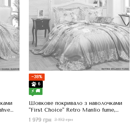
−38%
6
⚡ 🚚
чками
Шовкове покривало з наволочками
ahve
"First Choice" Retro Manlio fume,
Сірий, 240x260 см
1 979 грн
3 192 грн