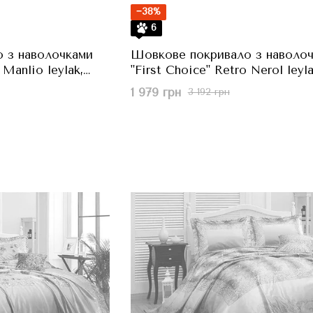
−38%
6
 з наволочками
Шовкове покривало з наволо
 Manlio leylak,
"First Choice" Retro Nerol leyla
м
Ліловий, 240x260 см
1 979 грн
3 192 грн