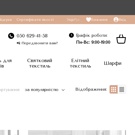
Відгуки
Сертифікати якості
Укр
Рус
Бажання
Вхід
Графік роботи:
050 629-41-58
Пн-Вс: 9:00-19:00
📲 Передзвонити вам?
ь для
Святковий
Елітний
Шарфи
ів
текстиль
текстиль
Відображення:
ртування:
за популярністю