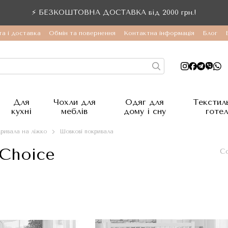
⚡ БЕЗКОШТОВНА ДОСТАВКА від 2000 грн.!
а і доставка
Обмін та повернення
Контактна інформація
Блог
Для
Чохли для
Одяг для
Текстил
кухні
меблів
дому і сну
готел
ривала на ліжко
Шовкові покривала
 Choice
Со