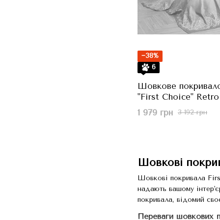
−38%
6
Шовкове покривало
"First Choice" Retro
Зелений, 240x260 с
1 979 грн
3 192 грн
Шовкові покрив
Шовкові покривала Firs
надають вашому інтер'є
покривала, відомий сво
Переваги шовкових 