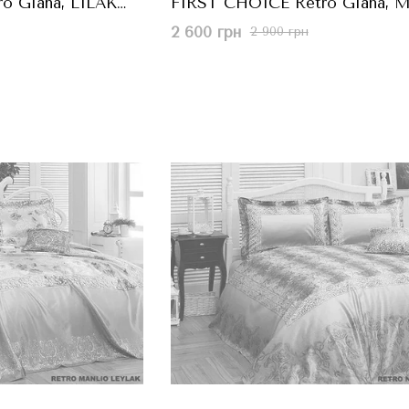
o Giana, LILAK
FIRST CHOICE Retro Giana, 
м
Синій, 240x260 см
2 600 грн
2 900 грн