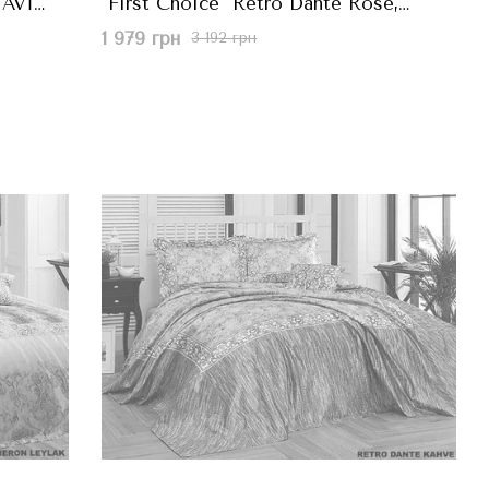
MAVİ
"First Choice" Retro Dante Rose,
Пудровий, 240x260 см
1 979 грн
3 192 грн