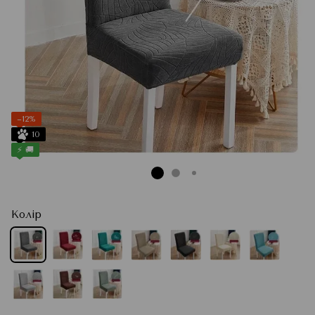
−12%
10
⚡ 🚚
Колір