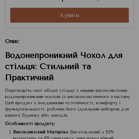
Купити
Опис
Водонепроникний Чохол для
стільця: Стильний та
Практичний
Перетворіть свої обідні стільці з нашим високоякісним
водонепроникним чохлом із високоеластичного еластану.
Цей продукт є поєднанням естетичності, комфорту і
функціональності, роблячи його ідеальним вибором для
вашого будинку або заходів.
Особливості продукту:
Високоякісний Матеріал:
Виготовлений з 92%
поліестеру та 8% спандексу, наш чохол м'який,