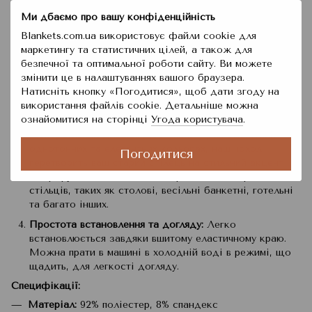
зручний, міцний та стійкий до зморшок. Він не тільки
Ми дбаємо про вашу конфіденційність
не мнеться, а й не скочується, забезпечуючи тривалий
Blankets.com.ua використовує файли cookie для
термін служби.
маркетингу та статистичних цілей, а також для
Захист Стулу:
Надійний захист від плям і бруду, цей
безпечної та оптимальної роботи сайту. Ви можете
чохол ідеально підходить для будинків з дітьми,
змінити це в налаштуваннях вашого браузера.
домашніми улюбленцями. Продовжує термін служби
Натисніть кнопку «Погодитися», щоб дати згоду на
ваших стільців, зберігаючи їх в ідеальному стані і
використання файлів cookie. Детальніше можна
перешкоджає повсякденному зносу.
ознайомитися на сторінці
Угода користувача
.
Декоративний дизайн:
Доступний у різноманітних
однотонних та елегантних кольорах, наш чохол
Погодитися
перетворить ваш старий стілець на стильний акцент
інтер'єру. Підходить для використання для різних
стільців, таких як столові, весільні банкетні, готельні
та багато інших.
Простота встановлення та догляду:
Легко
встановлюється завдяки вшитому еластичному краю.
Можна прати в машині в холодній воді в режимі, що
щадить, для легкості догляду.
Специфікації:
Матеріал:
92% поліестер, 8% спандекс