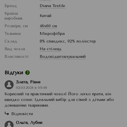
Бренд
Diana Textile
Країна
Китай
виробник
Розміри, см
46x60 см
Тканина
Мікрофібра
Склад
8% спандекс, 92% поліестер
Вид чохла
На стілець
Властивості
Водовідштовхувальний
Відгуки
2
Злата, Рівне
02.03.2024 в 09:48
Корисний та практичний чохол! Його легко прати, він
швидко сохне. Ідеальний вибір для сімей з дітьми або
домашніми тваринами.
Відповісти
Ольга, Лубни