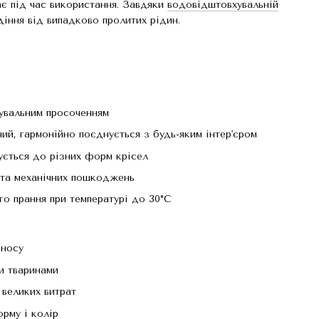
ає під час використання. Завдяки
водовідштовхувальній
іння від випадково пролитих рідин.
увальним просоченням
й, гармонійно поєднується з будь-яким інтер'єром
ується до різних форм крісел
н та механічних пошкоджень
о прання при температурі до 30°C
зносу
и тваринами
великих витрат
рму і колір