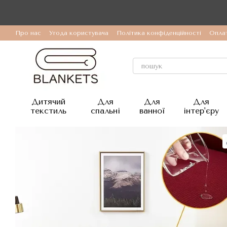
Перейти до основного контенту
Про нас
Угода користувача
Політика конфіденційності
Оплат
Дитячий
Для
Для
Для
текстиль
спальні
ванної
інтер'єру