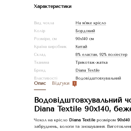
Характеристики
Вид чохла
На м'яке крісло
Колір
Бордовий
Розміри, см
90x140 см
Країна виробник
Китай
Склад
8% еластан
,
92% поліестер
Тканина
Трикотаж-жатка
Бренд
Diana Textile
Властивості
Водовідштовхувальний
Опис
Відгуки
1
Водовідштовхувальний ч
Diana Textile 90x140, бе
Чохол на крісло
Diana Textile
розміром
90x140
забруднень, вологи та зношування. Виготовлен