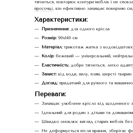
тягнеться, повторює контури меблів і не сповз
просочці
, він ефективно захищає поверхню сид
Характеристики:
Призначення:
для одного крісла
Розмір:
90x140 см
Матеріал:
трикотаж жатка з водовідштовх
Колір:
бежевий — універсальний, нейтральни
Еластичність:
добре тягнеться, легко адапт
Захист:
від води, пилу, плям, шерсті твари
Догляд:
придатний для ручного та машинног
Переваги:
Захищає улюблене крісло від щоденного 
Ідеальний для родин з дітьми та домашнім
Швидко оновлює вигляд старих меблів без 
Не деформується після прання, зберігає фо