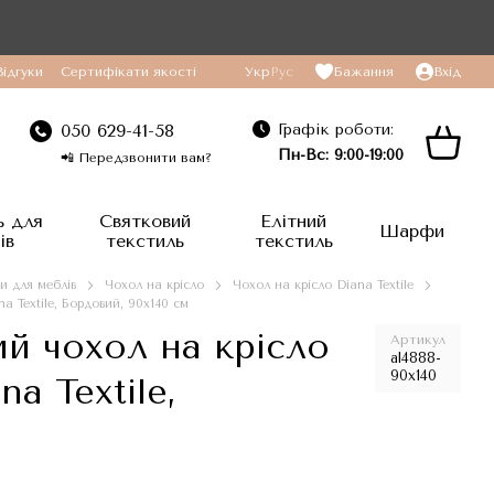
Відгуки
Сертифікати якості
Укр
Рус
Бажання
Вхід
Графік роботи:
050 629-41-58
Пн-Вс: 9:00-19:00
📲 Передзвонити вам?
ь для
Святковий
Елітний
Шарфи
ів
текстиль
текстиль
и для меблів
Чохол на крісло
Чохол на крісло Diana Textile
 Textile, Бордовий, 90x140 см
й чохол на крісло
Артикул
al4888-
90х140
a Textile,
м