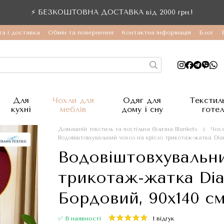
⚡ БЕЗКОШТОВНА ДОСТАВКА від 2000 грн.!
а і доставка
Обмін та повернення
Контактна інформація
Блог
Для
Чохли для
Одяг для
Текстил
кухні
меблів
дому і сну
готел
Домашній текстиль та постільна білизна Blankets
Чохл
Водовіштовхувальний чохол на крісло трикотаж-жатка Diana
Водовіштовхувальни
трикотаж-жатка Dian
Бордовий, 90x140 с
✅ В наявності
1 відгук