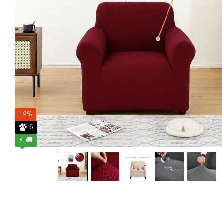
−9%
6
⚡ 🚚